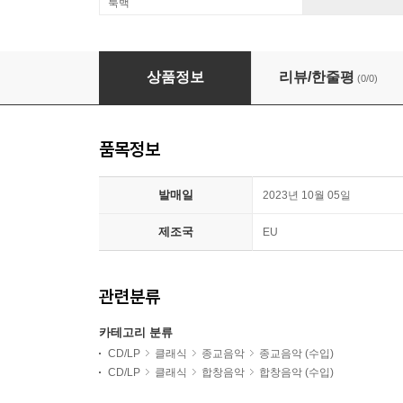
룩백
Rudolf Lutz 바흐: 칸타타 44집 (Bach: Cantatas
상품정보
리뷰/한줄평
(0/0)
품목정보
발매일
2023년 10월 05일
제조국
EU
관련분류
카테고리 분류
CD/LP
클래식
종교음악
종교음악 (수입)
CD/LP
클래식
합창음악
합창음악 (수입)