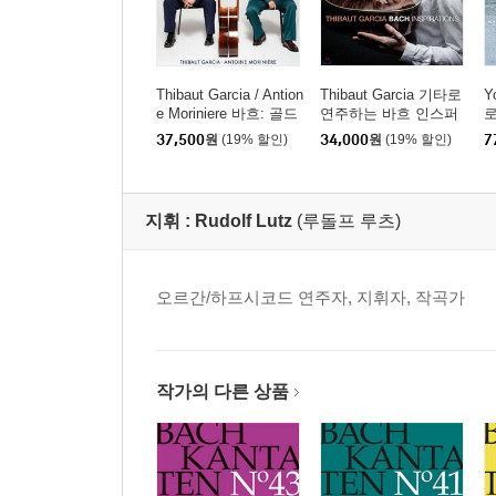
Thibaut Garcia / Antion
Thibaut Garcia 기타로
Y
e Moriniere 바흐: 골드
연주하는 바흐 인스퍼
로
베르크 변주곡 (Bach:
레이션 (Bach Inspiratio
p
37,500
원
(19% 할인)
34,000
원
(19% 할인)
7
Goldberg Variations) [S
ns) [UHQCD]
러
ACD Hybrid]
지휘 :
Rudolf Lutz
(루돌프 루츠)
오르간/하프시코드 연주자, 지휘자, 작곡가
작가의 다른 상품