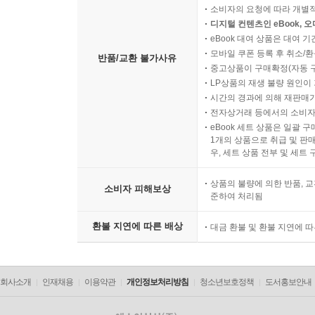
소비자의 요청에 따라 개별
디지털 컨텐츠인 eBook, 
eBook 대여 상품은 대여 기
모바일 쿠폰 등록 후 취소/환
반품/교환 불가사유
중고상품이 구매확정(자동 
LP상품의 재생 불량 원인이 기
시간의 경과에 의해 재판매가
전자상거래 등에서의 소비자
eBook 세트 상품은 일괄 
1개의 상품으로 취급 및 판매
우, 세트 상품 전부 및 세트
상품의 불량에 의한 반품, 교
소비자 피해보상
준하여 처리됨
환불 지연에 따른 배상
대금 환불 및 환불 지연에 
회사소개
인재채용
이용약관
개인정보처리방침
청소년보호정책
도서홍보안내