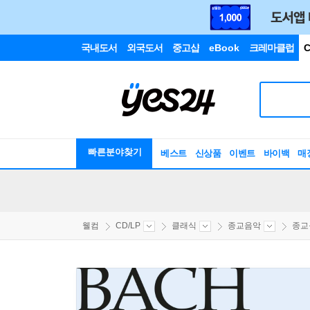
국내도서
외국도서
중고샵
eBook
크레마클럽
C
빠른분야찾기
베스트
신상품
이벤트
바이백
매
웰컴
CD/LP
클래식
종교음악
종교