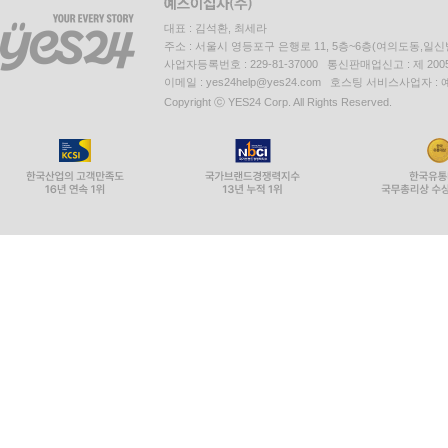
대표 : 김석환, 최세라
주소 : 서울시 영등포구 은행로 11, 5층~6층(여의도동,일신
사업자등록번호 : 229-81-37000 통신판매업신고 : 제 200
이메일 : yes24help@yes24.com 호스팅 서비스사업자 :
Copyright ⓒ YES24 Corp. All Rights Reserved.