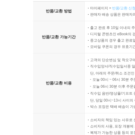
마이페이지 >
반품/교환 신청
반품/교환 방법
판매자 배송 상품은 판매자와
출고 완료 후 10일 이내의 
디지털 콘텐츠인 eBook의 
반품/교환 가능기간
중고상품의 경우 출고 완료일
모바일 쿠폰의 경우 유효기간(
고객의 단순변심 및 착오구
직수입양서/직수입일서중 일
단, 아래의 주문/취소 조건인
오늘 00시 ~ 06시 30분 
반품/교환 비용
오늘 06시 30분 이후 주문
직수입 음반/영상물/기프트 
단, 당일 00시~13시 사이
박스 포장은 택배 배송이 가
소비자의 책임 있는 사유로 
소비자의 사용, 포장 개봉에 
복제가 가능한 상품 등의 포장을 