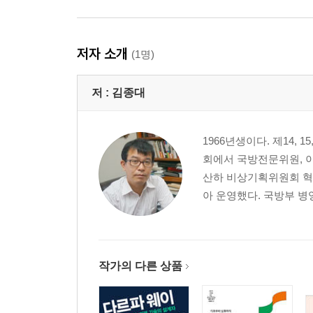
제4화 천안함 침몰
서해에서의 전쟁의 법칙 | 1996년, 서해에 앞서 동
위기가 고조되는 서해 | 강압적인 대북 군사정책의 
저자 소개
(1명)
일주일 전의 계룡대 | “북한 잠수함의 공격에 대비하세
골프, KTX, 만취 | 의문의 천안함, 금요일 밤의 참사
저 :
김종대
순간, 합참의장도 침몰했다 | 합동작전 전문가 없는
나선 국방장관 | “연어급을 아느냐” | 장관-의장-2함
어뢰도, 북미회동도 마땅찮았던 청와대 | 가만있는 
1966년생이다. 제14,
회에서 국방전문위원, 
제5화 조지워싱턴호와 위기의 서해
산하 비상기획위원회 혁신
북한은 전쟁을 결심했을까 | 한 평도 안 되는 천안함
아 운영했다. 국방부 병
| 기뢰설을 둘러싼 공방들 | 어뢰를 건져 올렸음에
| 북한의 도발보다 무서운 건 침몰의 책임 소재 | “군
미 항공모함 유치에 목을 매다 | 잦은 고위 장성 
조지워싱턴호의 비운 | 미국, 서해에 핵항모 진입을 
작가의 다른 상품
없다” | 미?중 힘겨루기의 바다로 변한 서해 | 하