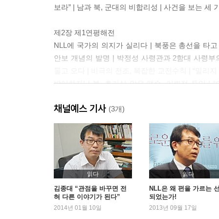
보라” | 남과 북, 군대의 비합리성 | 사건을 보는 세
제2장 제1연평해전
NLL에 국가의 의지가 실리다 | 북풍은 총선을 타고 넘어
안보 개념의 발명 | 박정성 사령관과 2함대 사령부의 
몰고 오다 | 비극의 전조, 복잡한 교전수칙 | “밀리지 마
방어하자! | 북, 호기심 많은 맹수, 어뢰정 투입 | 
제압하다 | 북 지휘부의 경악과 절치부심 | 합참은 T
채널예스 기사
상부의 절충으로 진실을 덮다
(3개)
제3장 제2연평해전
승전 잔치에 무너지는 2함대의 기강 | “일직 근무자도
논란 | 서해를 공해로 두어야 편리한 미국 | 붕괴되
‘근접 차단기동’ 지시, 그다음이 없었다 | 월드컵과 
읽다
읽다
그럼 육군 우월주의자들은 뭘 했는가 | 말 바꾸기, 
김종대 “관점을 바꾸면 전
NLL은 왜 편을 가르는 
혀 다른 이야기가 된다”
되었는가!
받았다 | 박근혜, 김정일, 김대중 | 제독의 홧병, ‘해
2014년 01월 10일
2013년 09월 17일