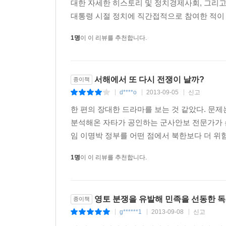
대한 자세한 히스토리 및 정치경제사회, 그리고
육본을 여전히 장악한다. 진실은, 은폐된다.
대통령 시절 정치에 직간접적으로 참여한 적이 
셋째, 위기 이후에도 서로 다른 조직 간에 감정
1명
이 이 리뷰를 추천합니다.
대표적 결과가 ‘서북해역방위사령부’의 창설이다. 해
정치 지도자들 역시 안보에 실패한 책임을 정치적
넘어갔다. 국민의 생명과 재산을 보호하지 못한 정
책임자인 양 상황이 호도된다.
서해에서 또 다시 전쟁이 날까?
종이책
d****o
2013-09-05
신고
|
|
|
서해전쟁은 종식되어야 한다
한 편의 장대한 드라마를 보는 것 같았다. 문제
저자는 서해의 안전이 우리의 삶과 긴밀히 연결되
분석해온 자타가 공인하는 군사안보 전문가가 쓴
이해해야 한다고 역설한다.
임 이명박 정부를 어떤 점에서 북한보다 더 위험
1) 국가의 핵심 이익이 있는 서해에서 남북한은 결
2) 남북한 간 분쟁에 편승한 강대국의 재균형 정책이
1명
이 이 리뷰를 추천합니다.
3) 한국군 내 위기관리 전략과 시스템의 부재가 해
4) 군에 대한 문민통제의 실종이 잦은 교전을 자초했
5) 작전본부와 사령부의 무능 또한 빼놓을 수 없는 
영토 분쟁을 유발해 민족을 선동한 독
종이책
6) 안보 실패를 국내 정치적 논란으로 확대한 정치
g******1
2013-09-08
신고
|
|
|
7) 진실을 조작하고 감춘 결과 영웅은 속출하고 평