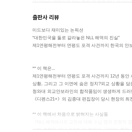
“지금부터 연평도에 있는 함정 열 척을 NLL 선상으
“아니, 왜 그렇게 해야 합니까? 우리 애들도 쉬어야 
출판사 리뷰
박 사령관은 작전사령관 서영길 중장이 서해에서 제대
는 함정의 경우는 독자적인 취사가 가능하기 때문
미드보다 재미있는 논픽션
없다. 밥도 먹고 포탄도 교체하고 기름도 넣고 하려
“대한민국을 둘로 갈라놓은 NLL 해역의 진실”
“군인은 밥 굶어도 돼. 청와대에서 전술지휘통제시스
제1연평해전부터 연평도 포격 사건까지 한국의 안
1~2킬로미터 간격으로 일렬로 있으라고. 명령이야.
90년대 후반부터는 해상에서 함정의 기동양상과 배
참, 작전사령부에 다 연결되었던 시점이다. 이네는 
** 이 책은...
‘모양새 좋게 있어라’라는 말에 박 사령관은 맥이 풀렸
제1연평해전부터 연평도 포격 사건까지 12년 동안 
상황, 그리고 그 이면에 숨은 정치?외교 상황을 담
김대중 대통령이 한일 정상회담 차 일본으로 출국
청와대 외교안보라인의 합작품임이 생생하게 드러난
대는 서해에서의 교전 사태에 대한 진상조사에 착수
《디펜스21+》의 김종대 편집장이 당시 현장의 최전
만난 데 이어 한미연합사의 남재준 부사령관도 찾아
며 “2함대 사령부가 책임을 져야 한다”는 주장을 폈
** 이 책에서 처음으로 밝혀지는 사실들
전투대형도 유지하지 않은 채 해군이 멋모르고 까불
《NLL 해역에서의 교전에 대해 수십 명의 전현직 
작전본부장과 남재준 연합사 부사령관이 했느냐”고 
서해 전쟁은 지난 3년여 간 청와대, 국방부, 합참