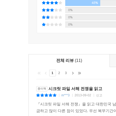
셋째, 2010년 3월 26일에 천안함 피격.
45%
하는 소리를 들었다. 무슨 일이냐고 확인한 후 김 
충족시켜주기라도 하는 듯한 기동을 한 이유가 뭔
0%
“야, 쏘지 마.”--- 「제4장. 천안함 침몰」
전달되었고, 미군으로부터도 “북의 비대칭 도발에 
0%
사건이 발생하고 해군의 설명을 믿지 않으려는 국
0%
한미 관계가 거의 파국으로 갈 뻔한 사건은 2010년 
못하는 청와대 사이에 조작과 기만, 암투가 벌어진다
이날 오전 열 시에 미래기획위원회(위원장 곽승준)가
그리고 합참의장의 부조리를 폭로하려던 연합사의 한
걸 차관이 대신 참석했다. 이날 오전 여덟 시 국무
관에게서 “항모 조지워싱턴호를 10월 20일에 서해
넷째, 천안함 피격 이후 서해상에서의 한미 연
을 보류해 달라”고 말하곤 긴급히 청와대와 이 문제를
보내주겠다”고 한다. 한국 정부는 갑자기 이에 반대
로 연기해 달라”고 요청했다. 그러자 게이츠는 “당
전체 리뷰
(11)
맞대응 포격을 자초한다. 대통령은 지하 벙커에 
후 두 시가 거의 다 되었을 때 게이츠에게 다시 전화
합참의장은 연합사령관과 설전을 벌이더니 “항공
한때는 현실주의 관점에서 남북 대결과 한미동맹 강
1
2
3
답변서를 보낸다. 합참의 장군들은 지휘권 행사 문제
를 앞두고 5.24조치의 핵심을 스스로 붕괴시켰다.-
시크릿 파일 서해 전쟁을 읽고
종이책
이런 의문을 쫓아가다 보면 이제껏 비정상적인 북
질문에 샤프 사령관이 짜증스런 표정으로 대꾸했다
m***3
2013-09-02
신고
|
|
|
전혀 다른 이야기들이 나타난다.
“그건 한국 정부가 알아서 판단할 자위권에 관한 문제
『시크릿 파일 서해 전쟁』을 읽고 대한민국 남
한 의장은 모멸감을 느꼈다. 미군이 같이 싸우는
2. 북한이 알고 군도 아는데 우리 국민만 모르는 사
금하고 많이 다른 점이 있었다. 우선 복무기간이
관은 미 합참과 태평양사령관의 지침을 받는 일개 