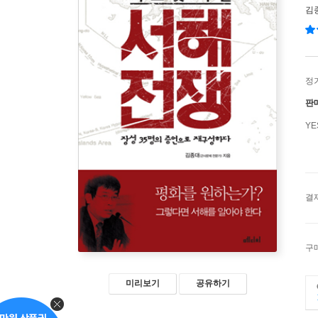
김
정
판
Y
결
구
미리보기
공유하기