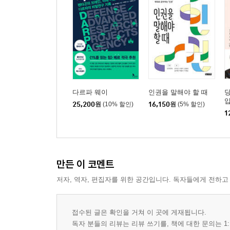
제6화 연평도 포격전
남북한 전쟁기술의 평준화 | 북한이 시도해온 전자전 
관성과 타성의 논리가 더 강하다 | 정보본부의 경고를
포격 | 청와대 벙커회의 - 위기관리의 총체적 파산 
합참의장의 굴욕 | 소 읽고 외양간 고치기식 교전규칙
판단을 한국군은 왜…” | 비로소 자신의 장점을 찾은
쏘았는데 딱 1발 | 핵안보정상회의, 안보보다 국내 
다르파 웨이
인권을 말해야 할 때
개혁의 비극 | 대령 한 명에게 장성 세 명이 지시 |
25,200
원
(10% 할인)
16,150
원
(5% 할인)
1
맺음말 누가 평화의 적인가
서해 평화가 파괴되는 일곱 가지 이유 | 서해 전쟁의
만든 이 코멘트
저자, 역자, 편집자를 위한 공간입니다. 독자들에게 전하고
접수된 글은 확인을 거쳐 이 곳에 게재됩니다.
독자 분들의 리뷰는 리뷰 쓰기를, 책에 대한 문의는 1: