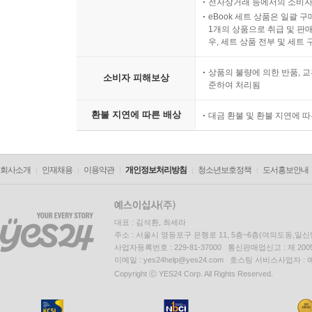
전자상거래 등에서의 소비자
eBook 세트 상품은 일괄 
1개의 상품으로 취급 및 판매
우, 세트 상품 전부 및 세트
상품의 불량에 의한 반품, 교
소비자 피해보상
준하여 처리됨
환불 지연에 따른 배상
대금 환불 및 환불 지연에 
회사소개
인재채용
이용약관
개인정보처리방침
청소년보호정책
도서홍보안내
대표 : 김석환, 최세라
주소 : 서울시 영등포구 은행로 11, 5층~6층(여의도동,일신
사업자등록번호 : 229-81-37000 통신판매업신고 : 제 200
이메일 : yes24help@yes24.com 호스팅 서비스사업자 :
Copyright ⓒ YES24 Corp. All Rights Reserved.