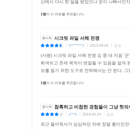
산에서 다시 한 달을 받았으나 운이 나빠서인지
수는 없다. 오직 본토의 지침에 따라 움직일 뿐이다
2002년 제2 연평해전 직후에 침몰된 참수리 고
반대했다면 한미 간 이견으로 동맹의 신뢰에 문제가 
1명
이 이 리뷰를 추천합니다.
국민은 지금도 모르고 있다. 북한은 당연히 이 사
이런 연합사령관의 불손한 태도에 한 의장은 합참으
영웅이 필요하기 때문이다.
다”며 “연평도와 같은 사건에 추가 전력으로 대응
합참은 2010년에도 연평도 포격 사건 이후 12월
한미연합사에 보냈다. 그러자 월터 샤프는 즉시 “
시크릿 파일 서해 전쟁
종이책
태도에 겁을 먹고 대응하지 못했다”는 보도가 잇따랐
우리 정부가 미군과 협의 없이 전투기를 동원할 수
h********2
2013-09-04
신고
|
|
|
훈련도 1시간 만에 종료되었다. 합참은 그러나 어떤
이 계속되고 뒤늦게 언론에서도 이 문제가 논란이
서해상 안보 위기 속에서 군이라는 조직은 국가 이
(서평) 시크릿 파일 서해 전쟁 김 종 대 지음 ‘군
발주하기로 했다”는 더 이상한 발표를 한다. 이 
그래서 북한이 알고, 한국군 관계자들이 아는 
퇴색되고 존재 목적이 변질될 수 있음을 알게 된
보겠다는 태도였다.
영웅시하고, 자신들의 실패와 실수, 무지는 덮는 것
보를 돕기 위한 도구로 전락해서는 안 된다. 그
--- 「제6장. 연평도 포격전」
1명
이 이 리뷰를 추천합니다.
3. 위기 속에서 실익을 챙기는 각 군의 모습이 생생히
우리의 육?해?공군과 해병대는 안보 위기 속에서 
참혹하고 비참한 경험들이 그냥 헛되
첫째, 3군과 해병대는 다른 조직의 전문성을 인정하
종이책
대령 하나에게 육?해군 장성 셋이 지시한다. 그 결
s***u
2014-04-24
신고
|
|
|
둘째, 위기 중에도 권력과 명성에 집착하며 자신
최근 들어독서가 심심하던 차에 정말 흥미진진하
과오는 인정하지 않고 모든 잘못을 타 조직에게 