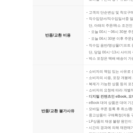
고객의 단순변심 및 착오구
직수입양서/직수입일서중 일
단, 아래의 주문/취소 조건인
오늘 00시 ~ 06시 30분 
반품/교환 비용
오늘 06시 30분 이후 주문
직수입 음반/영상물/기프트 
단, 당일 00시~13시 사이
박스 포장은 택배 배송이 가
소비자의 책임 있는 사유로 
소비자의 사용, 포장 개봉에 
복제가 가능한 상품 등의 포장을 
소비자의 요청에 따라 개별
디지털 컨텐츠인 eBook, 
eBook 대여 상품은 대여 기
모바일 쿠폰 등록 후 취소/환
반품/교환 불가사유
중고상품이 구매확정(자동 
LP상품의 재생 불량 원인이 기
시간의 경과에 의해 재판매가