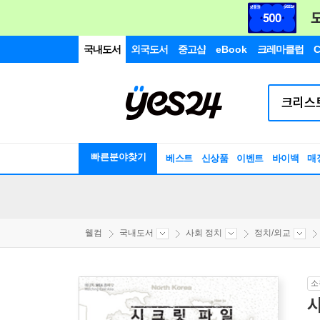
국내도서
외국도서
중고샵
eBook
크레마클럽
C
빠른분야찾기
베스트
신상품
이벤트
바이백
매
웰컴
국내도서
사회 정치
정치/외교
소