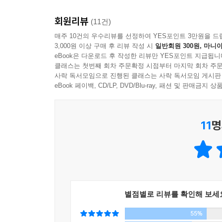
군이 잘못해서 벌어진 일”이라며 자신이 조사한 내용을
증언을 모아 엮어졌다. 장성들은 대부분 실명을 전
회원리뷰
대해 입을 열었다. 남북 간에 교전이 벌어진 구체적
(11건)
바로 이날 오후. 북한 경비정들이 중국 어선과 섞여
펼쳐진다.
매주 10건의 우수리뷰를 선정하여 YES포인트 3만원을 드
궁금했을 것이다. 사건에 제대로 대응하지 못했다고
3,000원 이상 구매 후 리뷰 작성 시
일반회원 300원, 마니아
안함 사건에 이어 무언가 새로운 사건이 일어나고 
eBook은 다운로드 후 작성한 리뷰만 YES포인트 지급됩니
1. 다섯 차례 서해 전투의 진실은 정부 발표와 매우 
“야, 북한 배 NLL 내려간다. 쏴!”
클래스는 첫번째 회차 주문확정 시점부터 마지막 회차 주문
사락 독서모임으로 진행된 클래스는 사락 독서모임 게시판
실탄사격을 하라는 초강경 조치에 박정화 해군 작
첫째, 1999년 6월 15일의 제1연평해전, 양쪽 
eBook 페이백, CD/LP, DVD/Blu-ray, 패션 및 판매금
“사격은 안 됩니다. 중국 어선이 있습니다.”
말라”는 명령을 받고 NLL에서 대치중이었다. 전혀
이에 합참의장은 재차 명령했다.
정부는 당시 ‘북한이 NLL을 도발해 와서 우리가 
“쏘라고 하면 쏘지 왜 안 쏴!”
11
명
당한 북한군 병사는 러닝셔츠 차림으로 배 위에서 
작전사령관이 대꾸했다.
다른 데 있다. 바다에 대해 아무것도 모르는 합동
“이건 북한하고 문제인데 중국 배가 있습니다. 중
“그래도 쏴!”
둘째, 2002년의 6월 29일의 제2연평해전. 북한의
“아니 여기 의장님이 내려주신 작전예규에 못 쏘게 
우리 경비정은 북한 함정 150m까지 접근하여 느린
“그런 게 어디 있어?”
함대 사령관은 결정적인 시기에 우연한 이유로 함대
“아, 여기 작전예규 ○○페이지에 나와 있습니다.”
별점별로 리뷰를 확인해 보세
그들은 정권이 바뀌자 일제히 전사자들을 영웅시하
작전사령관이 직접 작전예규 책자를 흔들어 보였다
55%
사실이었다. 민간 선박, 그것도 중국 어선이면 절대