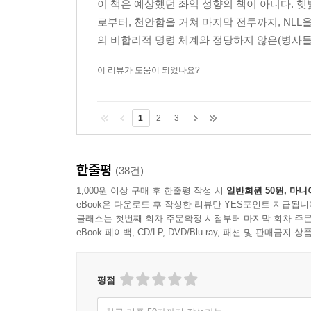
이 책은 예상했던 좌익 성향의 책이 아니다. 
로부터, 천안함을 거쳐 마지막 전투까지, NLL
아울러 앞으로의 상황은 더욱 험난하다고 예측한다
의 비합리적 명령 체계와 정당하지 않은(병사들의
주장하는 저자는 ‘안보 보수’ 세력에 제동을 걸지 않
이 리뷰가 도움이 되었나요?
《미국은 동아시아를 어떻게 지배했나》에 이은 ‘메디치 WE
1
2
3
동아시아의 정세를 150년 만에 도래한 격변기로
의도에서 기획되었다. 여기서 동아시아는 지역 내에 
대표이자 최대 패권국가인 미국 또한 빼놓을 수 없다
한줄평
(38건)
목적이다.
1,000원 이상 구매 후 한줄평 작성 시
일반회원 50원, 마니
eBook은 다운로드 후 작성한 리뷰만 YES포인트 지급됩니
클래스는 첫번째 회차 주문확정 시점부터 마지막 회차 주문
eBook 페이백, CD/LP, DVD/Blu-ray, 패션 및 판매금
평점