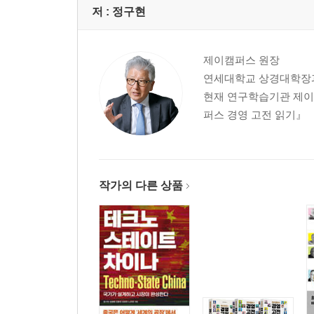
저 :
정구현
4장 국제화 4.0시대
국제화 4.0시대가 열렸다
제이캠퍼스 원장
동아시아는 새로운 성장동력
연세대학교 상경대학장과
제조업 강국이 경제 강국이다
현재 연구학습기관 제이
초연결사회의 승자는 개인과 소기업
퍼스 경영 고전 읽기』
성장 지향적 세제와 인센티브 강화
5장 서비스산업의 빅뱅
서비스산업이 영세할 수밖에 없는 이유
작가의 다른 상품
제조업과 서비스업의 경계가 사라지다
서비스산업을 제3의 성장 기둥으로
경제의 서비스화를 주도하는 지식기반형 서비스업
삶의 질 향상을 위한 사회서비스업
아시아의 문화 중심으로 성장할 펀산업
PART 3 경제제도 개선하기