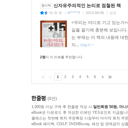
경제적 역동성은 유지하되 삶에 대한 만족도는 높
신자유주의적인 논리로 점철된 책
종이책
h******7
2013-09-06
신고
|
|
|
2013년 시점에서 보면 지난 60년간 한국이 이룬
한국경제는 필연적으로 저성장시대에 들어설 수밖에 
<우리는 어디로 가고 있는가>
저자는 그렇다고 해서 성장을 포기해서는 안 되며 ‘
길을 끌기에 충분해 보입니다.
높고 생산성이 높으면서도 좋은 일자리를 많이 만
는 부제는 이 책의 내용에 대
역동성을 유지해야 하는 도전에 직면해 있다. 일과
지...
더보기
사회의 질적 변화를 이루어야 한다.
2명
이 이 리뷰를 추천합니다.
이 책은 지난 60년간 성취를 이끈 성공방정식을 
가치관 변화를 내다본다. 이런 미래 전망을 전제
제언한다. 마지막으로 북한체제의 변화에 대비하기
1
2
3
4
5
6
효율화 방안을 제안한다.
한줄평
(0건)
1,000원 이상 구매 후 한줄평 작성 시
일반회원 50원, 마니
eBook은 다운로드 후 작성한 리뷰만 YES포인트 지급됩니
클래스는 첫번째 회차 주문확정 시점부터 마지막 회차 주문
eBook 페이백, CD/LP, DVD/Blu-ray, 패션 및 판매금