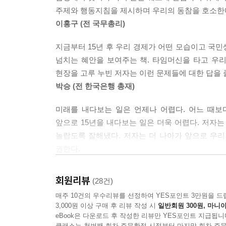
맞고 있으나 정부와 기업은 방향을 제대로 잡지 못하
화’를 통해 경쟁력을 확보하고 이윤을 창출하고 있기
주제와 행동지침을 제시하며 우리의 동참을 호소한다.
연세대학교에서 25년간 강단에 섰던 저자는 
커지고 있어 서비스화는 제조업의 향후 핵심적인 
이홍구 (전 국무총리)
현대건설의 사외이사로 활동하는 등 경영경제 이
이동하는 중요한 이유는 서비스업의 중간재로서의 
둘러싸고 어떤 변화가 예상되고 어떤 선택이 우리
서비스업의 중간재 역할을 하기도 한다. 서비스업
지금부터 15년 후 우리 경제가 어떤 모습이고 국
혜안을 보여준다. 저자의 학계와 연구 분야에서 폭
머지 경제부문의 생산성을 제고하는 데 중요한 역할을 한다
넘치는 혜안을 보여주는 책. 타임머신을 타고 우
향후 15년은 세계경제의 지도가 근본적으로 바뀌
현장을 고루 누빈 저자는 이런 문제들에 대한 답을 
저자는 앞으로 한국경제가 겪어야 할 변화와 도전
비정규직 문제의 근본적인 원인은 정규직의 과도한
박승 (전 한국은행 총재)
극복할 수 있다고 조언한다. 지난 60년을 돌아보고 
업자를 가능하면 비정규직으로 채용하려고 한다. 
미래를 내다보는 일은 언제나 어렵다. 어느 때
직의 복지 수준은 상충될 수밖에 없다. 따라서 비
‘공부’와 ‘일’에 매달리며 최고의 자리에 오른 한국인
앞으로 15년을 내다보는 일은 더욱 어렵다. 저자
건의 격차를 줄이는 것이다. 비정규직의 정규직화는
놀랍도록 잘해냈다. 저자는 더 나아가 앞으로 우
추진되어서는 안 된다. …
지난 60년간 한국은 세계사에서 유례없는 비약적 
권한다.
기업이 정규직의 고용을 꺼리는 주된 이유는 해고
점진적으로 발전해왔다. 경제 발전으로 형성된
사공일 (세계경제연구원 이사장·전 무역협회장)
을 유연하게 하는 것은 현실적으로 쉽지 않은 일
활성화되었다. 사회 분위기가 자유로워지면서 창의
장의 유연성을 높이는 것이 현실적이다. 비정규직의
회원리뷰
(28건)
지난 60년 위대한 기적의 역사를 이룬 대한민국의
저자는 이러한 성취를 지속적으로 유지하기 위해
출하는 것이다. 사내 하도급 근로자 보호나 비정규
매주 10건의 우수리뷰를 선정하여 YES포인트 3만원을 드
경제의 활력을 되찾고 국민의 행복을 실현할 수 있는
비약적으로 성장하게 된 것은 지정학적 요인, 정치
해서도 동일 노동·동일 임금·동일 수당을 지급해야 한다. 
3,000원 이상 구매 후 리뷰 작성 시
일반회원 300원, 마니아
김문수 (경기도지사)
한국의 눈부신 성공의 이면에는 지정학적 우연이 
eBook은 다운로드 후 작성한 리뷰만 YES포인트 지급됩니
했다. 1945년 이후 줄곧 세계 질서를 유지해온 
클래스는 첫번째 회차 주문확정 시점부터 마지막 회차 주문