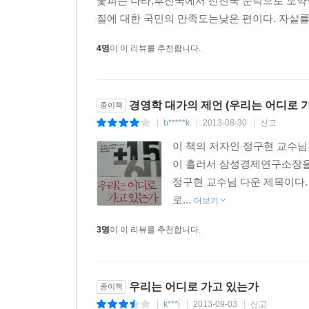
꽃피는 나라,후진국에서 선진국 문턱으로 도약
경제는 시장에 맡기고 정부 개입을 최소화하라
질에 대한 국민의 만족도는낮은 편이다. 자살률은
경제성장을 통해 시장경제는 급속하게 발전되었지만
4명
이 이 리뷰를 추천합니다.
한국경제가 민간의 창의성에 기반한 혁신적이고 창
저자는 무엇보다도 시장경제가 발전되고 시장제
주장한다. 경제성장은 근본적으로 민간기업이 주
경영학 대가의 제언 (우리는 어디로 가고
종이책
정부가 ‘계획적’으로 추진하는 것은 더 이상 가능
b*****k
2013-08-30
신고
|
|
|
경제 전체를 총괄하는 것은 거의 불가능에 가까운 
이 책의 저자인 정구현 교수님
방향이 되어야 한다.
이 흘러서 삼성경제연구소장을
정부는 국가 경제의 총괄자이자 조정자로서 거시경
정구현 교수님 다운 제목이다.
한다는 것이 저자의 주장이다. 그리고 확고한 
로...
더보기
장기적으로 재정건전성을 유지해야 한다는 것이다.
어떤 경우에도 시장이 자율적으로 작동할 수 있
3명
이 이 리뷰를 추천합니다.
경쟁에서 살아남은 사람이 승자가 되는 것이다. 
발전한다. 저자는 경제는 시장에 맡기고 정부는 시
우리는 어디로 가고 있는가
종이책
앞으로 15년, 새로운 성장방정식은 무엇인가?
k***i
2013-09-03
신고
|
|
|