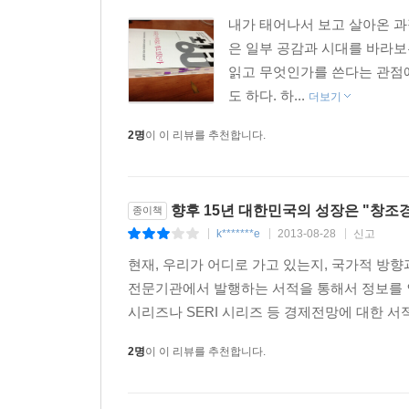
내가 태어나서 보고 살아온 과
한국의 경제제도는 영미식, 대륙식 그리고 동아
은 일부 공감과 시대를 바라보
자본시장의 규율을 일부 도입한 형태다. 정규직 
읽고 무엇인가를 쓴다는 관점에
경쟁력을 바탕으로 세계적인 기업이 된 소수의 기
도 하다. 하...
더보기
삼중 구조화되어 있다. 외환위기 이후 불안한 대
저자는 경제의 이중, 삼중 구조를 완화하려면 수출
2명
이 이 리뷰를 추천합니다.
말한다. 그러나 영세자영업의 문제는 경제정책보다
고령화와 노동인구 부족에 대처하려면 여성의 취
70퍼센트 이상으로 향상해야 한다. 출산율을 높이
향후 15년 대한민국의 성장은 "창조
종이책
없애려 할 것이 아니라 기간제 및 시간제 일자리를 
k*******e
2013-08-28
신고
|
|
|
한국의 청년실업 문제는 교육시스템과 산업 수요의
현재, 우리가 어디로 가고 있는지, 국가적 방
재벌의 지배구조는 정부의 개입을 최소화하면서
전문기관에서 발행하는 서적을 통해서 정보를 
생계부조에 초점을 맞추되 인구의 고령화가 진행되
시리즈나 SERI 시리즈 등 경제전망에 대한 서적
고령화, 민주주의, 사회복지의 치명적인 결합이
높아지는 것은 불가피하겠지만, 단기적으로는 조세
2명
이 이 리뷰를 추천합니다.
세율인상 여지를 확보해야 한다.