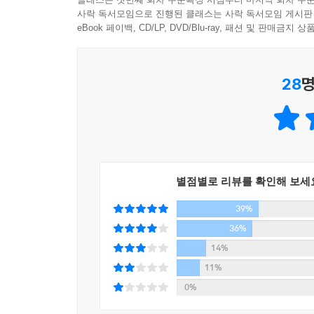
다행히 지금의 글로벌 환경에서는 각국 간의 상호의
한국경제가 고도성장을 달성하고 외환위기를 극복
사락 독서모임으로 진행된 클래스는 사락 독서모임 게시판
기여했다.
행액 중 중국의 보유비중은 2012년 3분기 기준 10
eBook 페이백, CD/LP, DVD/Blu-ray, 패션 및 판매금
한국경제가 맞게 될 새로운 도전을 슬기롭게 타개할
20세기를 지나면서 경험한 세 차례의 대변혁으로 
준 23퍼센트에 달한다. 또한 점차 거대해지고 있는
석학의 안목으로 폭넓게 다루고 있는 수작이다.
강화되면서 한국은 고도의 학습사회로 변화하고 한
포함한 여러 선진국의 서민생활에 긴요하며 물가를
정갑영 (연세대학교 총장)
따른다고 믿었기에 치열하게 공부하고 부지런히 일
축되는 상황을 감내하기가 쉽지 않을 것이다.
28
명
경제정책 면에서는 산업화 초기부터 시도해온 국제
우리의 과제는 이런 상황에서 더 적극적으로 나서
세계적인 수준의 제조업 기반을 갖춘 통상국가로 성
변 강대국에 비해 경제력이나 군사력이 상대적으로 
이를 바탕으로 한국은 자유롭고 창의적인 사회로 
있다. 국제정치에서 중견국가의 역할은 무시할 수 없
결과적으로 지난 60년 한국의 성공은 시장경제
아태지역에는 한국 이외에도, 캐나다, 호주, 멕시코
결과였다. 다시 말해 시장경제와 민주주의가 노력하
견 및 강대국들이 의견을 모으고 미국과 중국을 설
별점별로 리뷰를 확인해 보세
화와 협력을 토론하는 동아시아 정상회의East Asi
경제가 발전하려면 인센티브 시스템이 제대로 자리
적인 집단안보체제를 만들어야 한다. 그러기 위해 
39%
36%
민간기업이 가진 자원, 인재, 창의력을 최대한 동원
---pp.263∼263
14%
강화’는 2013년에 출범한 새 정부가 당면한 
11%
지금까지 한국경제의 발전이 인센티브가 제대로 부
0%
개인과 기업에 보상이 충분히 이루어져야 경제가
소득불균형을 조세와 사회복지로 완화하는 시스템을