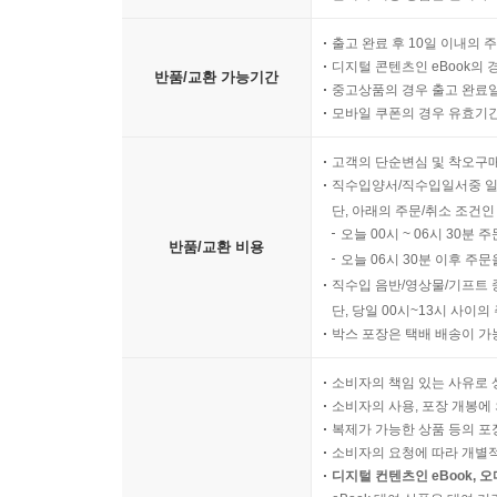
출고 완료 후 10일 이내의 
디지털 콘텐츠인 eBook의 
반품/교환 가능기간
중고상품의 경우 출고 완료일
모바일 쿠폰의 경우 유효기간(
고객의 단순변심 및 착오구
직수입양서/직수입일서중 일
단, 아래의 주문/취소 조건인
오늘 00시 ~ 06시 30분 
반품/교환 비용
오늘 06시 30분 이후 주문
직수입 음반/영상물/기프트 
단, 당일 00시~13시 사이
박스 포장은 택배 배송이 가
소비자의 책임 있는 사유로 
소비자의 사용, 포장 개봉에 
복제가 가능한 상품 등의 포장을 
소비자의 요청에 따라 개별
디지털 컨텐츠인 eBook, 