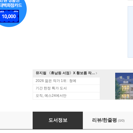
뮤지컬 〈휴남동 서점〉X 황보름 작가 북토크
2026 젊은 작가 1위 : 청예
기간 한정 특가 도서
오직, 예스24에서만
쟁선계 12
도서정보
리뷰/한줄평
(0/0)