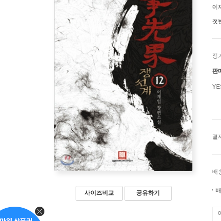
이
첫
정
판
Y
결
배
배
사이즈비교
공유하기