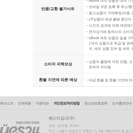
eBook 대여 상품은 대여 기
모바일 쿠폰 등록 후 취소/환
반품/교환 불가사유
중고상품이 구매확정(자동 
LP상품의 재생 불량 원인이 기
시간의 경과에 의해 재판매가
전자상거래 등에서의 소비자
eBook 세트 상품은 일괄 
1개의 상품으로 취급 및 판매
우, 세트 상품 전부 및 세트
상품의 불량에 의한 반품, 교
소비자 피해보상
준하여 처리됨
환불 지연에 따른 배상
대금 환불 및 환불 지연에 
회사소개
인재채용
이용약관
개인정보처리방침
청소년보호정책
도서홍보안내
대표 : 김석환, 최세라
주소 : 서울시 영등포구 은행로 11, 5층~6층(여의도동,일신