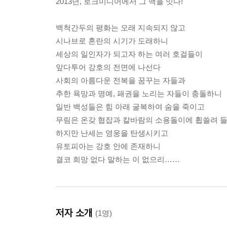
2013년, 로크미디어에서 그 맥을 잇다!
백척간두의 평화는 오래 지속되지 않고
시나브로 혼란의 시기가 도래하니
세상의 일인자가 되고자 하는 여러 호걸들이
앞다투어 강호의 전면에 나선다
사회의 아름다운 전복을 꿈꾸는 자들과
추한 욕망과 명예, 패권을 노리는 자들이 충돌하니
일반 백성들은 힘 아래 굴복하여 숨을 죽이고
무림은 온갖 협잡과 칼바람의 소용돌이에 휩쓸려 
하지만 난세는 영웅을 탄생시키고
유토피아는 강호 안에 존재하니
결코 희망 없다 말하는 이 없으리……
저자 소개
(1명)