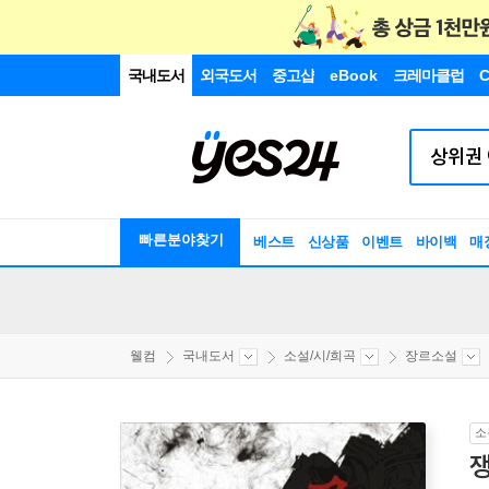
국내도서
외국도서
중고샵
eBook
크레마클럽
C
빠른분야찾기
베스트
신상품
이벤트
바이백
매
웰컴
국내도서
소설/시/희곡
장르소설
소
쟁