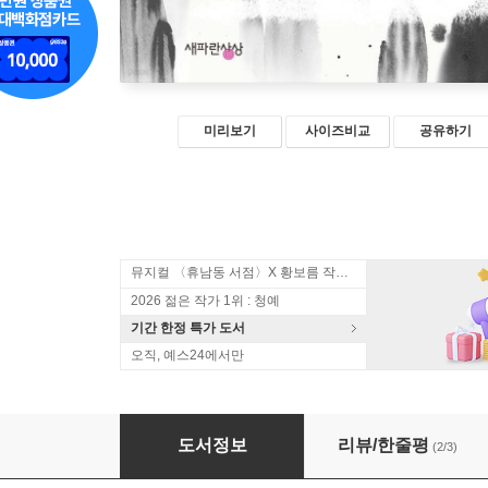
미리보기
사이즈비교
공유하기
뮤지컬 〈휴남동 서점〉X 황보름 작가 북토크
2026 젊은 작가 1위 : 청예
기간 한정 특가 도서
오직, 예스24에서만
다시, 칠석야
도서정보
리뷰/한줄평
(2/3)