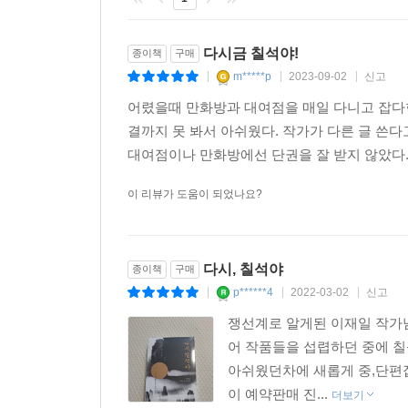
다시금 칠석야!
종이책
구매
m*****p
2023-09-02
신고
|
|
|
어렸을때 만화방과 대여점을 매일 다니고 잡다
결까지 못 봐서 아쉬웠다. 작가가 다른 글 쓴다
대여점이나 만화방에선 단권을 잘 받지 않았다. 
이 리뷰가 도움이 되었나요?
다시, 칠석야
종이책
구매
p******4
2022-03-02
신고
|
|
|
쟁선계로 알게된 이재일 작가
어 작품들을 섭렵하던 중에 칠
아쉬웠던차에 새롭게 중,단편
이 예약판매 진...
더보기