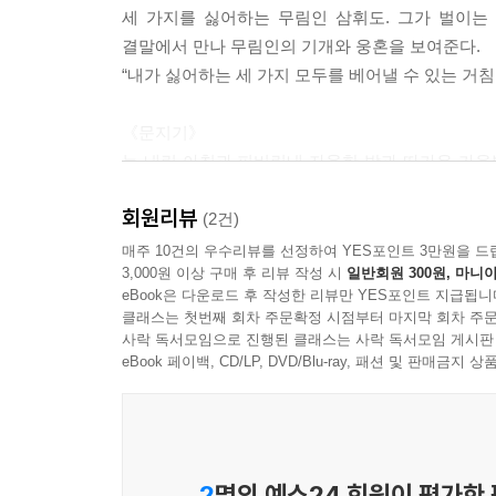
세 가지를 싫어하는 무림인 삼휘도. 그가 벌이는
한 표정. 대체 무엇이 그리길지 않은 그의 삶을 저
결말에서 만나 무림인의 기개와 웅혼을 보여준다.
형님 앞에 선 삼휘도가 거두절미하고 말했다.
“내가 싫어하는 세 가지 모두를 베어낼 수 있는 거침
“찾아가려는 사람이 이부심이라면 그럴 필요 없소.”
형님은 삼휘도를 잠시 바라보다가 물었다.
《문지기》
“자네는 누군가?”
눈 내린 아침과 피비린내 자욱한 밤과 따가운 가을
“삼휘도.”
곳. 아름답고 처절하고 가슴 뭉클한 단편 소설.
“행색을 보아하니 강호인 같군. 동생의 고객이었나?
회원리뷰
(2건)
형님의 목소리에는 탐탁지 않은 기색이 그대로 드러
매주 10건의 우수리뷰를 선정하여 YES포인트 3만원을 드
“강호인 맞소. 고인의 고객이었던 것도 맞고. 궁금한 
3,000원 이상 구매 후 리뷰 작성 시
일반회원 300원, 마니아
삼휘도에게 어울리는 대답이란 생각이 들었다. 주
eBook은 다운로드 후 작성한 리뷰만 YES포인트 지급됩니
하나일 것이다.
클래스는 첫번째 회차 주문확정 시점부터 마지막 회차 주문
사락 독서모임으로 진행된 클래스는 사락 독서모임 게시판
“있네. 이부심을 찾아갈 필요가 없다는 말의 뜻은 뭔
eBook 페이백, CD/LP, DVD/Blu-ray, 패션 및 판매금
“문상을 하고 싶다면 말리지 않겠소.” --- pp.404~40
그때 누군가 내게 말을 걸었다.
“……느냐?”
2
명의 예스24 회원이 평가한
목소리가 울린 곳으로 고개를 돌렸을 때 내 눈앞에는