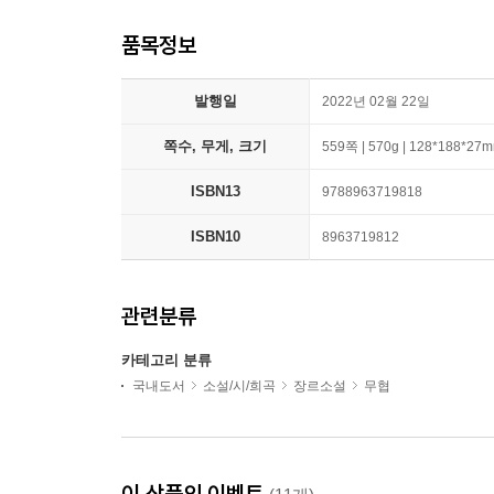
품목정보
발행일
2022년 02월 22일
쪽수, 무게, 크기
559쪽 | 570g | 128*188*27
ISBN13
9788963719818
ISBN10
8963719812
관련분류
카테고리 분류
국내도서
소설/시/희곡
장르소설
무협
이 상품의 이벤트