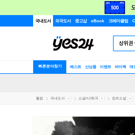
국내도서
외국도서
중고샵
eBook
크레마클럽
C
빠른분야찾기
베스트
신상품
이벤트
바이백
매
웰컴
국내도서
소설/시/희곡
장르소설