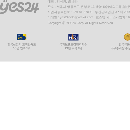
대표 : 김석환, 최세라
주소 : 서울시 영등포구 은행로 11, 5층~6층(여의도동,일신
사업자등록번호 : 229-81-37000 통신판매업신고 : 제 200
이메일 : yes24help@yes24.com 호스팅 서비스사업자 :
Copyright ⓒ YES24 Corp. All Rights Reserved.