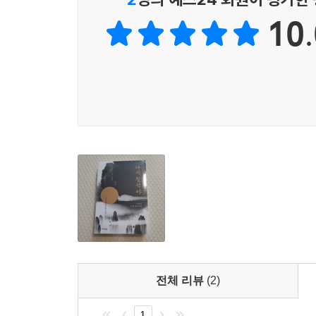
하얀 눈을 배경으로 한 검은 옷. 여섯 살 눈높이로 
10.
그 사람은 반나절은 갈아 댄 먹물처럼 새카매 보였
람을 더욱 새카맣게, 더욱 커다랗게 보이도록 만들
이유에 대해 훗날 여러 번 생각해 보았지만 딱히 무
“누구세요 ?”
내가 말똥말똥 올려다보며 묻자 그 사람은 한쪽 볼
“남의 물음에 대답하지 않고 자신의 물음에 답하길 
그러나 나는 그 사람의 물음에 대답하는 대신 또다시
“뭘 물었는데요 ?”
“이런, 아예 듣지도 못한 거냐 ?”
그 사람은 더욱 세차게 머리를 긁더니 내게 얼굴을
“지금 꼬맹이 네가 눈을 치우려고 나온 게 맞느냐고 
나는 이마 바로 위에 떠 있는 투박한 얼굴을 향해 
“이 눈을 네가 치우겠다고? 그걸로?”
전체 리뷰
(2)
--- pp.523~524
1