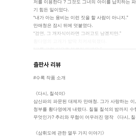
저를 이용한다 ? 그것도 그녀의 아이를 납치하는
기 힘든 일이었다.
“내가 아는 융비는 이런 짓을 할 사람이 아니지.”
만애청은 잠시 뒤에 덧붙였다.
“검연, 그 개자식이라면 그러고도 남겠지만.”
황다영의 고개가 발딱 치켜세워졌다.
“그를 그런 식으로 부르지 마세요.”
만애청은 황다영의 두 눈을 물끄러미 들여다보았다
출판사 리뷰
는 여전히 여려 쉽사리 상처를 받곤 했다. 그러므
분노했다. 그녀로 하여금 불균형한 껍데기를 뒤집어쓰게 만
#수록 작품 소개
삼휘도라면 몇 번 본 적이 있는 청년이다. 그는 유
《다시, 칠석야》
유부재는 삼휘도를 좋아했다. 내놓고 표현하지는 않
삼산파의 파문된 대제자 만애청. 그가 사랑하는 이
보는 그의 눈빛은 뾰족하고 날카롭고 치명적인병기
청부를 황다영에게 내렸다. 칠월 칠석의 밤까지 수
미했다.
무엇인가? 추리와 무협이 어우러진 명작 《다시, 칠
한데 그런 삼휘도가 유부재가 죽은 지 한 달 만에 
태로운 듯 터벅터벅 걸어오는 모습을 바라보았다. 헝
《삼휘도에 관한 열두 가지 이야기》
서 그랬듯 이십 대 청년에겐 어울리지 않는 표정을 