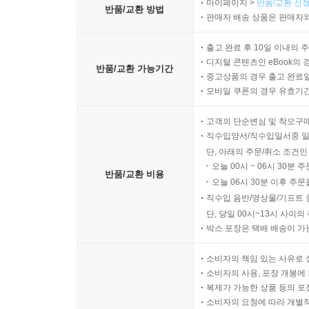
마이페이지 >
반품/교환 신청
반품/교환 방법
판매자 배송 상품은 판매자와
출고 완료 후 10일 이내의 
디지털 콘텐츠인 eBook의 
반품/교환 가능기간
중고상품의 경우 출고 완료일
모바일 쿠폰의 경우 유효기간(
고객의 단순변심 및 착오구
직수입양서/직수입일서중 일
단, 아래의 주문/취소 조건인
오늘 00시 ~ 06시 30분 
반품/교환 비용
오늘 06시 30분 이후 주문
직수입 음반/영상물/기프트 
단, 당일 00시~13시 사이
박스 포장은 택배 배송이 가
소비자의 책임 있는 사유로 
소비자의 사용, 포장 개봉에 
복제가 가능한 상품 등의 포장을 
소비자의 요청에 따라 개별