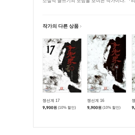
소설적 글쓰기의 모범을 보여는 작가이다. 『리
작가의 다른 상품
쟁선계 17
쟁선계 16
쟁
9,900
원
(10% 할인)
9,900
원
(10% 할인)
9