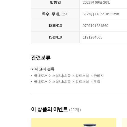
발행일
2023년 06월 26일
쪽수, 무게, 크기
512쪽 | 148*210*35mm
ISBN13
9791191284560
ISBN10
1191284565
관련분류
카테고리 분류
국내도서
소설/시/희곡
장르소설
판타지
국내도서
소설/시/희곡
장르소설
무협
이 상품의 이벤트
(11개)