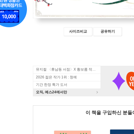
사이즈비교
공유하기
뮤지컬 〈휴남동 서점〉X 황보름 작가 북토크
2026 젊은 작가 1위 : 청예
기간 한정 특가 도서
오직, 예스24에서만
이 책을 구입하신 분