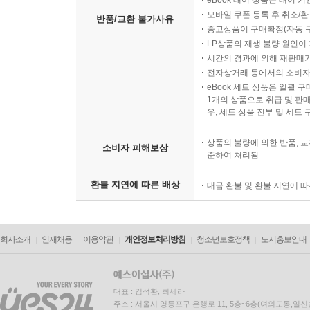
eBook 대여 상품은 대여 기
모바일 쿠폰 등록 후 취소/환
반품/교환 불가사유
중고상품이 구매확정(자동 
LP상품의 재생 불량 원인이 기
시간의 경과에 의해 재판매가
전자상거래 등에서의 소비자
eBook 세트 상품은 일괄 
1개의 상품으로 취급 및 판매
우, 세트 상품 전부 및 세트
상품의 불량에 의한 반품, 교
소비자 피해보상
준하여 처리됨
환불 지연에 따른 배상
대금 환불 및 환불 지연에 
회사소개
인재채용
이용약관
개인정보처리방침
청소년보호정책
도서홍보안내
대표 : 김석환, 최세라
주소 : 서울시 영등포구 은행로 11, 5층~6층(여의도동,일신