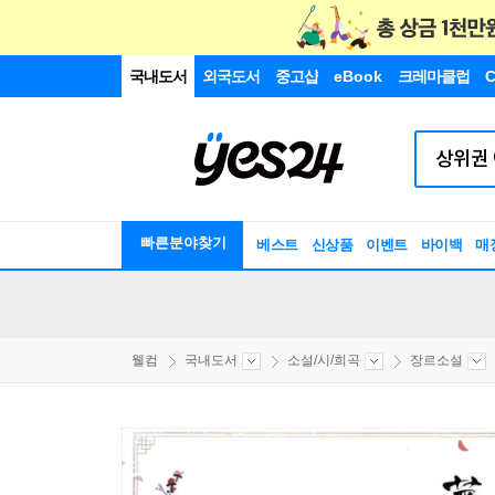
국내도서
외국도서
중고샵
eBook
크레마클럽
C
빠른분야찾기
베스트
신상품
이벤트
바이백
매
웰컴
국내도서
소설/시/희곡
장르소설