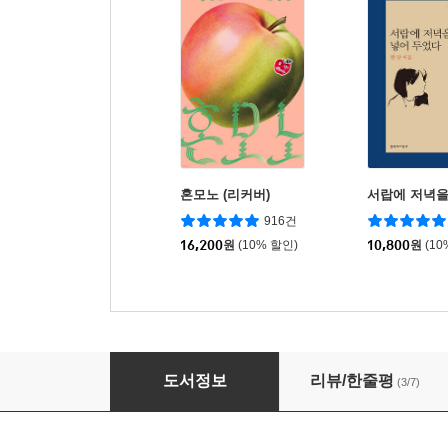
혼모노 (리커버)
서랍에 저녁을
916건
16,200
원
(10% 할인)
10,800
원
(10
화산귀환 2
도서정보
리뷰/한줄평
(3/7)