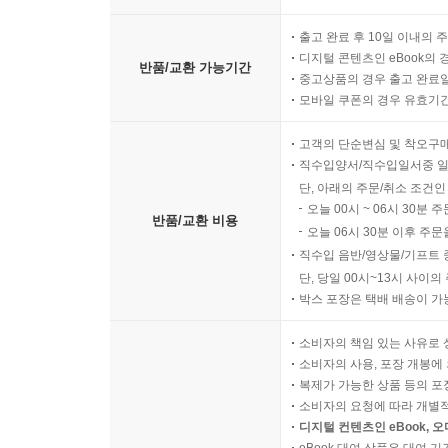
출고 완료 후 10일 이내의 
디지털 콘텐츠인 eBook의 
반품/교환 가능기간
중고상품의 경우 출고 완료일
모바일 쿠폰의 경우 유효기간(
고객의 단순변심 및 착오구
직수입양서/직수입일서중 일
단, 아래의 주문/취소 조건인
오늘 00시 ~ 06시 30분 
반품/교환 비용
오늘 06시 30분 이후 주문
직수입 음반/영상물/기프트 
단, 당일 00시~13시 사이
박스 포장은 택배 배송이 가
소비자의 책임 있는 사유로 
소비자의 사용, 포장 개봉에 
복제가 가능한 상품 등의 포장을 
소비자의 요청에 따라 개별
디지털 컨텐츠인 eBook, 