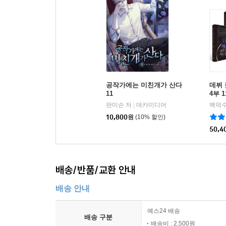
공작가에는 미친개가 산다
데뷔 
11
4부 
판미손 저
데카미디어
백덕수
|
10,800
원
(10% 할인)
50,4
배송/반품/교환 안내
배송 안내
예스24 배송
배송 구분
배송비 : 2,500원