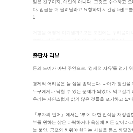
일은 친구이지, 애인이 아니다. 그것도 수수하고 오
다. 임금을 더 올려달라고 요청하여 시간당 5센트를 더
1
저항을 어떻게 이겨낼까? 모든 도전에는 두려움이 내
속해나가곤 한다. 그것이 일의 관성의 법칙이다.
--- p.116
출판사 리뷰
“조각가는 바위로 뭘 만들었나요” 한 아이가 물었다
돈의 노예가 아닌 주인으로, ‘경제적 자유’를 얻기 
야. 거기에는 시간과 비전, 노동이 필요하고, 온갖
매달려야만 한단다.” --- p.128
경제적 어려움은 늘 삶을 좀먹는다. 나아가 정신을
누구에게나 닥칠 수 있는 문제가 되었다. 먹고살기
‘가장’ 원하는 것과 ‘지금’ 원하는 것을 기꺼이 맞
우리는 자연스럽게 삶의 많은 것들을 포기하고 살아
선택하고, 좋은 계획을 세우고, 계획을 따르기 위해
바란다면, 그 방법을 찾게 된다. 그렇지 않다면, 핑
『부자의 언어』에서는 ‘부’에 대한 인식을 재정립한다
에 간직하라. --- p.199
부를 원하는 삶은 타락하거나 욕심에 찌든 삶이라고 
늘 불안, 공포와 싸워야 한다는 사실을 몸소 깨달았
아이들에게는 현재 진행형인 지침이 필요하다. 많은 