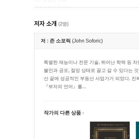
7장 정원사의 유산
저자 소개
나가며_마지막 당부
(2명)
저 :
존 소포릭
(John Soforic)
특별한 재능이나 전문 기술, 뛰어난 학력 등 차
불안과 공포, 절망 상태로 끌고 갈 수 있다는
산 끝에 성공적인 부동산 사업가가 되었다. 진
『부자의 언어』를...
작가의 다른 상품