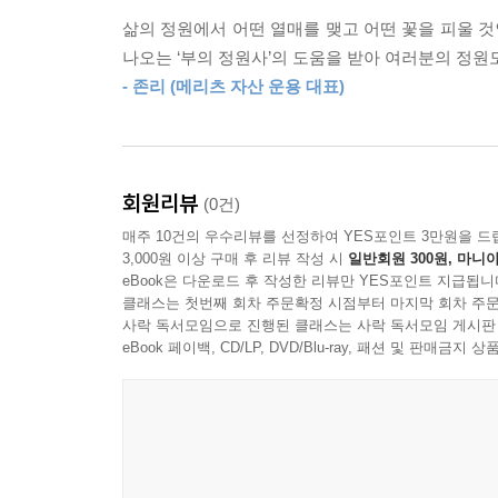
보살핌에 어김없이 답하듯, 자신의 삶에서 중요한 가
삶의 정원에서 어떤 열매를 맺고 어떤 꽃을 피울 것
나오는 ‘부의 정원사’의 도움을 받아 여러분의 정원
이 책은 단순히 부자 아빠가 아들에게 부자 되기 위
- 존리 (메리츠 자산 운용 대표)
살 수 있지만, 물고기 잡는 방법을 가르쳐주면 평생
얻은 부야말로 쉽게 사라지지 않는 법이다. 단단한 
81가지 인생 수업 속에 담긴 ‘부의 언어’
회원리뷰
(0건)
매주 10건의 우수리뷰를 선정하여 YES포인트 3만원을 드
『탈무드』가 교육 철학을 일깨운다면 『부자의 언
3,000원 이상 구매 후 리뷰 작성 시
일반회원 300원, 마니아
끊임없이 글로 쓰고 마음에 새기고 또 말로 전한다.
eBook은 다운로드 후 작성한 리뷰만 YES포인트 지급됩니
클래스는 첫번째 회차 주문확정 시점부터 마지막 회차 주문
사락 독서모임으로 진행된 클래스는 사락 독서모임 게시판
각 장은 모두 81가지 인생 수업으로 이루어져 있
eBook 페이백, CD/LP, DVD/Blu-ray, 패션 및 판매금
셰익스피어, 투자의 귀재 워런 버핏 등 과거부터
동기부여가 되는 그들의 말은 작가가 말하려는 부에
부 자체보다는 부의 철학을, 부의 정신을, 부의 
가지고 언어를 통해 변치 않는 가치를 전한다. 다음 