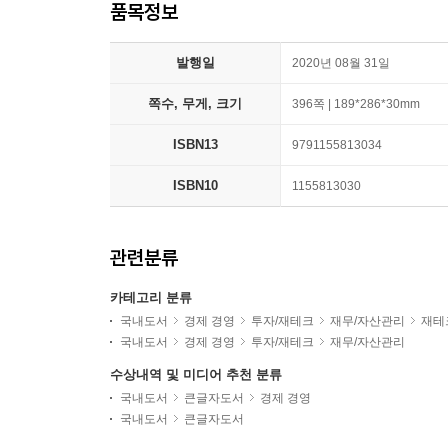
품목정보
발행일
2020년 08월 31일
쪽수, 무게, 크기
396쪽 | 189*286*30mm
ISBN13
9791155813034
ISBN10
1155813030
관련분류
카테고리 분류
국내도서
경제 경영
투자/재테크
재무/자산관리
재테
국내도서
경제 경영
투자/재테크
재무/자산관리
수상내역 및 미디어 추천 분류
국내도서
큰글자도서
경제 경영
국내도서
큰글자도서