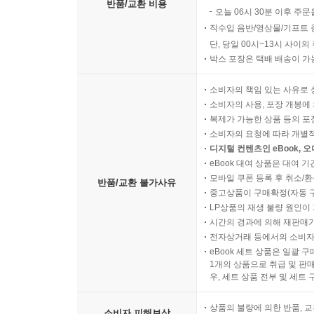
반품/교환 비용
오늘 06시 30분 이후 주문
직수입 음반/영상물/기프트 
단, 당일 00시~13시 사이
박스 포장은 택배 배송이 가
소비자의 책임 있는 사유로 
소비자의 사용, 포장 개봉에 
복제가 가능한 상품 등의 포장을 
소비자의 요청에 따라 개별
디지털 컨텐츠인 eBook, 
eBook 대여 상품은 대여 기
모바일 쿠폰 등록 후 취소/환
반품/교환 불가사유
중고상품이 구매확정(자동 
LP상품의 재생 불량 원인이 기
시간의 경과에 의해 재판매가
전자상거래 등에서의 소비자
eBook 세트 상품은 일괄 
1개의 상품으로 취급 및 판매
우, 세트 상품 전부 및 세트
상품의 불량에 의한 반품, 교
소비자 피해보상