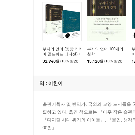
부자의 언어 (양장 리커
부자의 언어 100개의
부
버 골드씨드 에디션) +
철학
버
부자의 언어 100개의
32,940
원
(10% 할인)
15,120
원
(10% 할인)
1
철학 세트
역 :
이한이
출판기획자 및 번역가. 국외의 교양 도서들을 국
필하고 있다. 옮긴 책으로는 『아주 작은 습관의 
『디지털 시대 위기의 아이들』, 『몰입, 생각의
00인』...