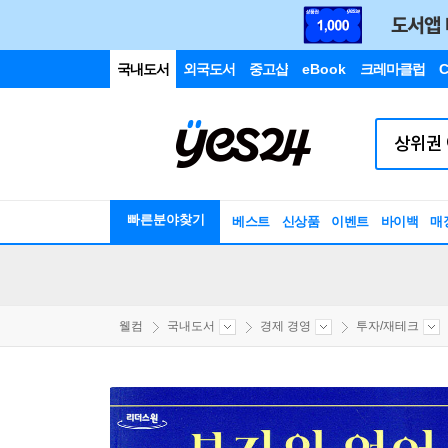
국내도서
외국도서
중고샵
eBook
크레마클럽
C
빠른분야찾기
베스트
신상품
이벤트
바이백
매
웰컴
국내도서
경제 경영
투자/재테크