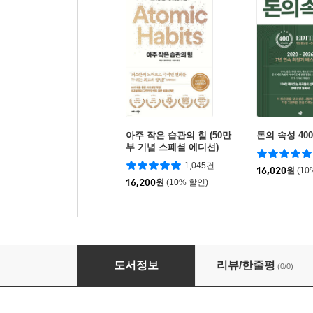
아주 작은 습관의 힘 (50만
돈의 속성 40
부 기념 스페셜 에디션)
1,045건
16,020
원
(10
16,200
원
(10% 할인)
부자의 언어 (큰글자도서)
도서정보
리뷰/한줄평
(0/0)