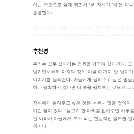
아닌 주인으로 살게 되면서 ‘부’ 자체가 ‘악’은 
적인 행위들과 생각이다. 과거의 사슬을 끊어내지 못
증명한다.
--- p.251
특별한 재능, 전문 기술, 뛰어난 학력 등 내세울 
매일 1달러를 저축하는 것은 보기에는 하찮아도 삶에
방법론이 구구절절 나오지는 않는다. 부자가 되는 
병 안에 넣었다. 그리고 이따금 그 콜라병에 든 돈을
향한 긴 여정에서 깨달은 소중한 가치들이 친절
걸음이 내게 희망을 주었다는 것이다. “할 수 있는 
추천평
원칙이라기보다 ‘삶의 원칙’에 가깝다.
버크는 말했다. --- p.303
우리는 모두 삶이라는 정원을 가꾸며 살아간다. 그 
물고기를 잡아주는 것이 아닌 ‘물고기 잡는 법’을 
“부란 삶의 방식일지도 몰라. 올바른 일을 하는 것에
넘기면서부터 마지막 장에 이를 때까지 한 남자가
관은 우리를 나아가게 하고, 결국 우리를 지배하지.”
이야기를 들려준다. 아들에게 물려주고 싶은 말들을 
부를 추구하는 삶을 산 끝에 경제적 자유를 얻게 된
--- p.329
하나 명확하지 않다면 이 책을 펼쳐보는 것으로 그 
난관 중에서도 특히 경제적 난관이 가장 견디기 
때문이다.
지미는 그 지를 두 번 읽었고, 책을 펼치고 있으니
자식에게 물려주고 싶은 것은 너무나 많을 것이다.
자리에 세워진 두 개의 비석으로 터덜터덜 다가가 한
이런 말이 있다. “물고기 한 마리를 잡아주면 하루를
하지만 세대가 다른 자녀에게 부모의 말은 자칫 
된 아빠가 아들에게 부자 되는 현실적인 정보를 알려
등장하는 소설 형식을 선택한다. 대규모 포도 농장을
--- 「마지막 문장」 중에서
책이다.
일깨우는 인물이다. 저자는 그를 통해 부를 일구는