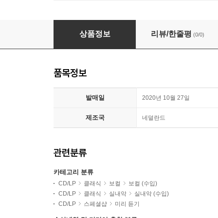
Damien Guillon / Cafe Zimmermann 비버
상품정보
리뷰/한줄평
(0/0)
품목정보
발매일
2020년 10월 27일
제조국
네덜란드
관련분류
카테고리 분류
CD/LP
클래식
보컬
보컬 (수입)
CD/LP
클래식
실내악
실내악 (수입)
CD/LP
스페셜샵
미리 듣기