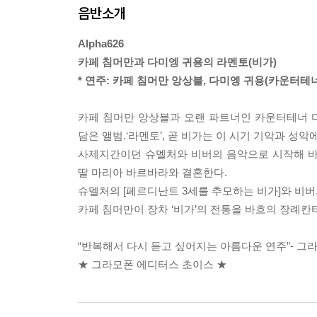
음반소개
Alpha626
카페 침머만과 다미엥 귀용의 라멘토(비가)
* 연주: 카페 침머만 앙상블, 다미엥 귀용(카운터테너
카페 침머만 앙상블과 오랜 파트너인 카운터테너 
담은 앨범.‘라멘토’, 곧 비가는 이 시기 기악과 성
사제지간이던 슈멜처와 비버의 음악으로 시작해 바
딸 마리아 바르바라와 결혼한다.
슈멜처의 [페르디난트 3세를 추모하는 비가]와 비버의
카페 침머만이 장차 ‘비가’의 전통을 바흐의 장례칸타타(
“반복해서 다시 듣고 싶어지는 아름다운 연주”- 그
★ 그라모폰 에디터스 초이스 ★