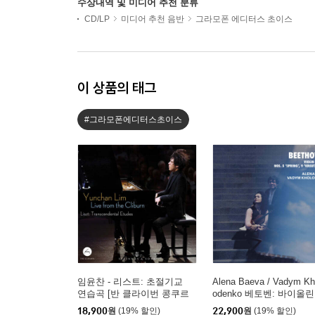
수상내역 및 미디어 추천 분류
CD/LP
미디어 추천 음반
그라모폰 에디터스 초이스
이 상품의 태그
#그라모폰에디터스초이스
임윤찬 - 리스트: 초절기교
Alena Baeva / Vadym Kh
연습곡 [반 클라이번 콩쿠르
odenko 베토벤: 바이올린
실황 녹음]
소나타 5번 '봄', 9번 '크
18,900
원
(19% 할인)
22,900
원
(19% 할인)