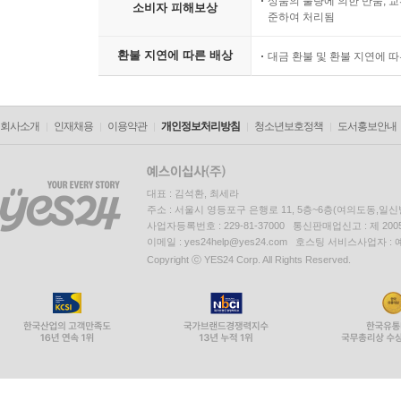
상품의 불량에 의한 반품, 교
소비자 피해보상
준하여 처리됨
환불 지연에 따른 배상
대금 환불 및 환불 지연에 
회사소개
인재채용
이용약관
개인정보처리방침
청소년보호정책
도서홍보안내
대표 : 김석환, 최세라
주소 : 서울시 영등포구 은행로 11, 5층~6층(여의도동,일신
사업자등록번호 : 229-81-37000 통신판매업신고 : 제 200
이메일 : yes24help@yes24.com 호스팅 서비스사업자 :
Copyright ⓒ YES24 Corp. All Rights Reserved.