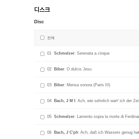
디스크
Disc
전체
01
Schmelzer
: Serenata a cinque
02
Biber
: O dulcis Jesu
03
Biber
: Mensa sonora (Paris III)
04
Bach, J M I
: Ach, wie sehnlich wart' ich der Zei
05
Schmelzer
: Lamento sopra la morte di Ferdinan
06
Bach, J C'ph
: Ach, daß ich Wassers genug hat