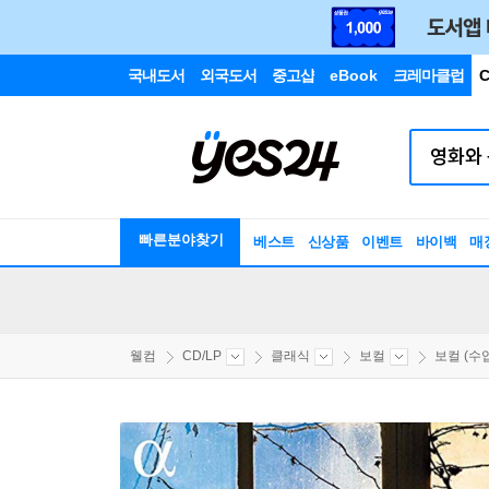
국내도서
외국도서
중고샵
eBook
크레마클럽
C
빠른분야찾기
베스트
신상품
이벤트
바이백
매
웰컴
CD/LP
클래식
보컬
보컬 (수