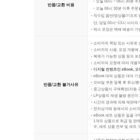
오늘 00시 ~ 06시 30분 
반품/교환 비용
오늘 06시 30분 이후 주문
직수입 음반/영상물/기프트 
단, 당일 00시~13시 사이
박스 포장은 택배 배송이 가
소비자의 책임 있는 사유로 
소비자의 사용, 포장 개봉에 
복제가 가능한 상품 등의 포장을 
소비자의 요청에 따라 개별
디지털 컨텐츠인 eBook, 
eBook 대여 상품은 대여 기
모바일 쿠폰 등록 후 취소/환
반품/교환 불가사유
중고상품이 구매확정(자동 
LP상품의 재생 불량 원인이 기
시간의 경과에 의해 재판매가
전자상거래 등에서의 소비자
eBook 세트 상품은 일괄 
1개의 상품으로 취급 및 판매
우, 세트 상품 전부 및 세트