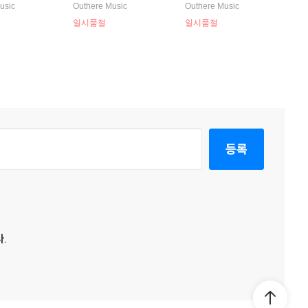
아리아, 트리오
ailles)
라티의 건반 소나타 주제
usic
Outhere Music
Outhere Music
P.E. Bach: De
에 의한 협주곡 (Charles
일시품절
일시품절
g, Sinfonia W
Avison: Concertos after
io Sonata) 카
D. Scarlatti) 카페 침머만
등록
.