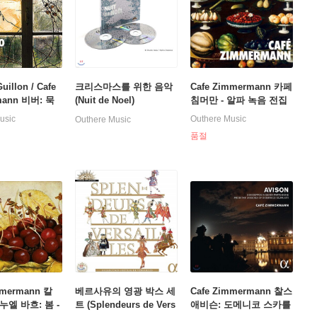
uillon / Cafe
크리스마스를 위한 음악
Cafe Zimmermann 카페
mann 비버: 묵
(Nuit de Noel)
침머만 - 알파 녹음 전집
 중 `파사칼리
박스 (Cafe Zimmerman
usic
Outhere Music
Outhere Music
처: 비가 (Lame
n)
품절
mmermann 칼
베르사유의 영광 박스 세
Cafe Zimmermann 찰스
엘 바흐: 봄 -
트 (Splendeurs de Vers
애비슨: 도메니코 스카를