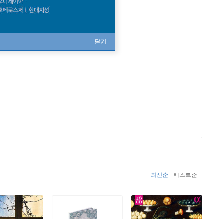
닫기
최신순
베스트순