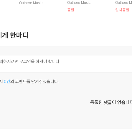
Concerti
교향곡, 첼로 협주곡 (CP
roque)
교향곡, 
Outhere Music
Outhere M
Outhere Music
) 카페 침머
E Bach: Symphonies,
소나타 (C.
품절
일시품절
Cello Concerto)
r Fruhlin
q.156, Tr
페 침머만
게 한마디
서
0건
의 코멘트를 남겨주셨습니다.
등록된 댓글이 없습니다