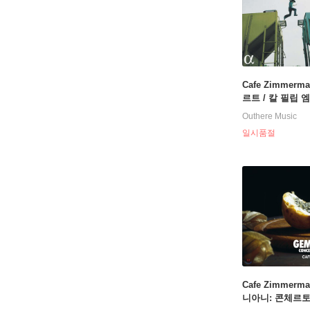
Cafe Zimmerm
르트 / 칼 필립 
바흐: 교향곡, 
Outhere Music
멘토, 피아노 협주
일시품절
ung & Foolish:
& C.P.E Bach)
Cafe Zimmerm
니아니: 콘체르