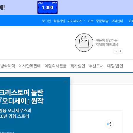
로그인
회원가입
마이페이지
카트
주문/배송
고객센터
Gl
름방학혜택
예사단독판매
이달의사은품
특가할인
추천도서
대량/법인