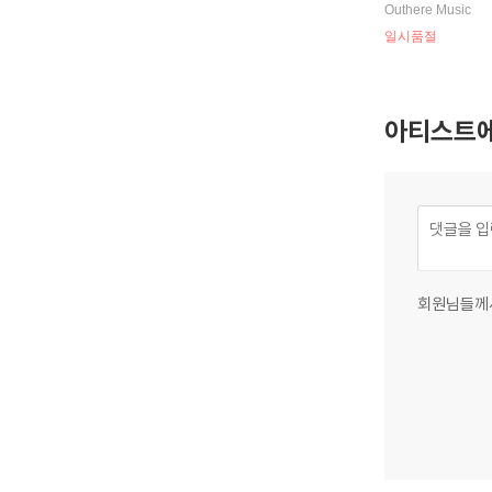
(Geminiani, F: 
Outhere Music
grossi, Op. 7
일시품절
만
아티스트에
회원님들께