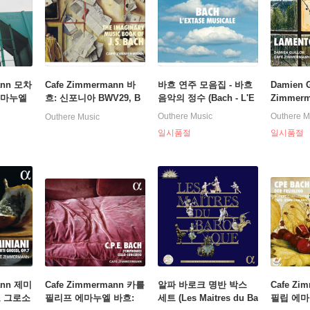
ann 모차
Cafe Zimmermann 바
바흐 연주 모음집 - 바흐
Damien G
엠마누엘
흐: 신포니아 BWV29, B
음악의 정수 (Bach - L'E
Zimmer
디베르티
WV182 (The Imaginary
xtase Musicale)
주 소나타
Outhere Music
Outhere M
Outhere Music
곡 (Yo
Music Book Of J.S.BA
아` / 슈멜
일시품절
일시품절
 Mozart
CH)
nto)
ann 제미
Cafe Zimmermann 카를
알파 바로크 명반 박스
Cafe Zi
토 그로소
필리프 에마누엘 바흐:
세트 (Les Maitres du Ba
필립 에마누