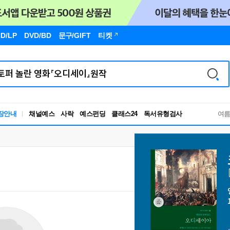
D/LP
DVD/BD
문구
/GIFT
티켓
독서유형검사
장안내
채널예스
사락
예스펀딩
클래스24
여
RBTI Lab
독서유형검사