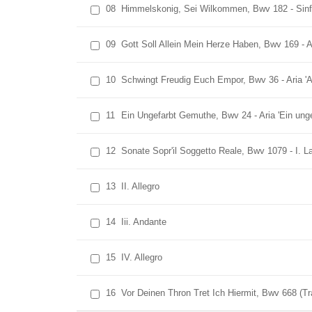
08
Himmelskonig, Sei Wilkommen, Bwv 182 - Sinf
09
Gott Soll Allein Mein Herze Haben, Bwv 169 - Ar
10
Schwingt Freudig Euch Empor, Bwv 36 - Aria 'A
11
Ein Ungefarbt Gemuthe, Bwv 24 - Aria 'Ein ungef
12
Sonate Sopr'il Soggetto Reale, Bwv 1079 - I. L
13
II. Allegro
14
Iii. Andante
15
IV. Allegro
16
Vor Deinen Thron Tret Ich Hiermit, Bwv 668 (Tr