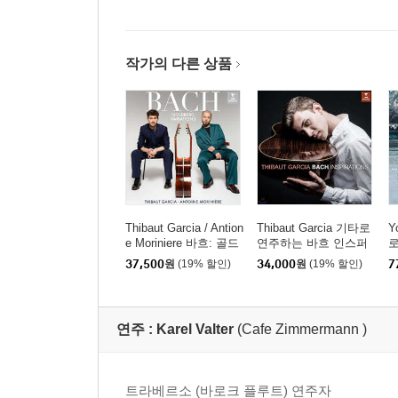
작가의 다른 상품
Thibaut Garcia / Antion
Thibaut Garcia 기타로
Y
e Moriniere 바흐: 골드
연주하는 바흐 인스퍼
로
베르크 변주곡 (Bach:
레이션 (Bach Inspiratio
p
37,500
원
(19% 할인)
34,000
원
(19% 할인)
7
Goldberg Variations) [S
ns) [UHQCD]
러
ACD Hybrid]
연주 :
Karel Valter
(Cafe Zimmermann )
트라베르소 (바로크 플루트) 연주자