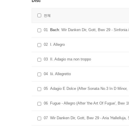
Disc
전체
01
Bach
: Wir Danken Dir, Gott, Bwv 29 - Sinfonia 
02
I. Allegro
03
II. Adagio ma non troppo
04
Iii. Allegretto
05
Adagio E Dolce (After Sonata No.3 In D Minor
06
Fugue - Allegro (After 'the Art Of Fugue', Bwv
07
Wir Danken Dir, Gott, Bwv 29 - Aria 'Hallelluja, 