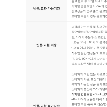
출고 완료 후 10일 이내의 
디지털 콘텐츠인 eBook의 
반품/교환 가능기간
중고상품의 경우 출고 완료일
모바일 쿠폰의 경우 유효기간(
고객의 단순변심 및 착오구
직수입양서/직수입일서중 일
단, 아래의 주문/취소 조건인
오늘 00시 ~ 06시 30분 
반품/교환 비용
오늘 06시 30분 이후 주문
직수입 음반/영상물/기프트 
단, 당일 00시~13시 사이
박스 포장은 택배 배송이 가
소비자의 책임 있는 사유로 
소비자의 사용, 포장 개봉에 
복제가 가능한 상품 등의 포장을 
소비자의 요청에 따라 개별
디지털 컨텐츠인 eBook, 
eBook 대여 상품은 대여 기
모바일 쿠폰 등록 후 취소/환
반품/교환 불가사유