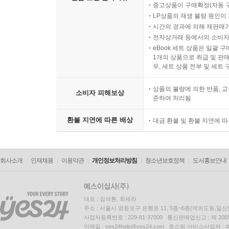
중고상품이 구매확정(자동 
LP상품의 재생 불량 원인이 기
시간의 경과에 의해 재판매가
전자상거래 등에서의 소비자
eBook 세트 상품은 일괄 
1개의 상품으로 취급 및 판매
우, 세트 상품 전부 및 세트
상품의 불량에 의한 반품, 교
소비자 피해보상
준하여 처리됨
환불 지연에 따른 배상
대금 환불 및 환불 지연에 
회사소개
인재채용
이용약관
개인정보처리방침
청소년보호정책
도서홍보안내
대표 : 김석환, 최세라
주소 : 서울시 영등포구 은행로 11, 5층~6층(여의도동,일신
사업자등록번호 : 229-81-37000 통신판매업신고 : 제 200
이메일 : yes24help@yes24.com 호스팅 서비스사업자 :