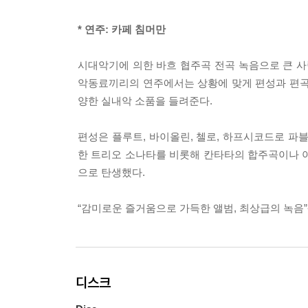
* 연주: 카페 침머만
시대악기에 의한 바흐 협주곡 전곡 녹음으로 큰 사
악동료끼리의 연주에서는 상황에 맞게 편성과 편곡
양한 실내악 소품을 들려준다.
편성은 플루트, 바이올린, 첼로, 하프시코드로 파블
한 트리오 소나타를 비롯해 칸타타의 합주곡이나 
으로 탄생했다.
“감미로운 즐거움으로 가득한 앨범, 최상급의 녹음”
디스크