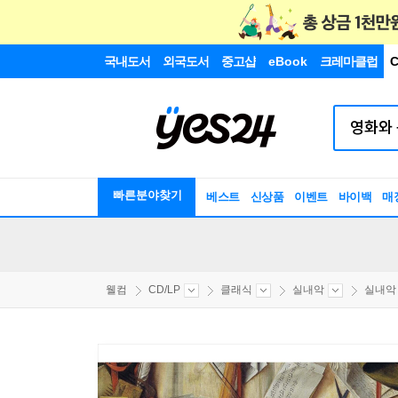
국내도서
외국도서
중고샵
eBook
크레마클럽
C
빠른분야찾기
베스트
신상품
이벤트
바이백
매
웰컴
CD/LP
클래식
실내악
실내악 