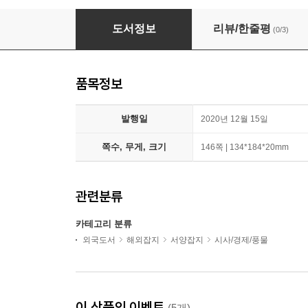
Reader's Digest Asia (월간) : 2020년 12월
도서정보
리뷰/한줄평
(0/3)
품목정보
발행일
2020년 12월 15일
쪽수, 무게, 크기
146쪽 | 134*184*20mm
관련분류
카테고리 분류
외국도서
해외잡지
서양잡지
시사/경제/풍물
이 상품의 이벤트
(5개)