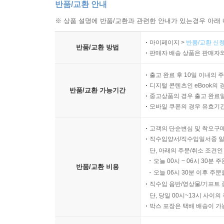
반품/교환 안내
※ 상품 설명에 반품/교환과 관련한 안내가 있는경우 아래 
마이페이지 >
반품/교환 신청
반품/교환 방법
판매자 배송 상품은 판매자와
출고 완료 후 10일 이내의 
디지털 콘텐츠인 eBook의 
반품/교환 가능기간
중고상품의 경우 출고 완료일
모바일 쿠폰의 경우 유효기간(
고객의 단순변심 및 착오구
직수입양서/직수입일서중 일
단, 아래의 주문/취소 조건인
오늘 00시 ~ 06시 30분 
반품/교환 비용
오늘 06시 30분 이후 주문
직수입 음반/영상물/기프트 
단, 당일 00시~13시 사이
박스 포장은 택배 배송이 가