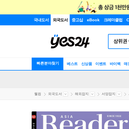
국내도서
외국도서
중고샵
eBook
크레마클럽
C
빠른분야찾기
베스트
신상품
이벤트
바이백
매
웰컴
외국도서
해외잡지
서양잡지