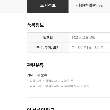
[B형] 맨즈 우노 홍콩 風度 MEN's UNO HK 202
도서정보
리뷰/한줄평
(0/1)
품목정보
발행일
2023년 12월 15일
쪽수, 무게, 크기
쪽수확인중 | 크기확인중
관련분류
카테고리 분류
외국도서
중국도서
교양/인문
외국도서
중국도서/기타 아시아 도서
잡지
이 상품의 태그