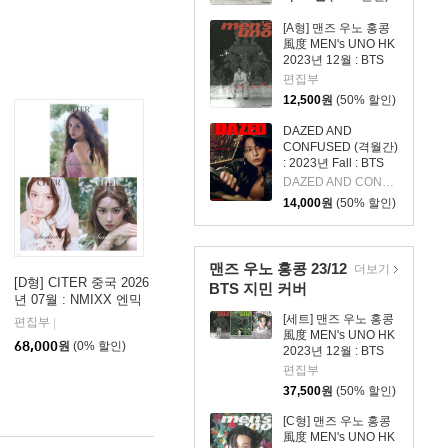
[A형] 맨즈 우노 홍콩
風度 MEN's UNO HK
2023년 12월 : BTS
지민 커버
편집부
12,500
원
(50% 할인)
DAZED AND
CONFUSED (격월간)
: 2023년 Fall : BTS
정국 커버
DAZED AND CONFUSED
14,000
원
(50% 할인)
맨즈 우노 홍콩 23/12
더보기
[D형] CITER 중국 2026
BTS 지민 커버
년 07월 : NMIXX 엔믹
스 지우 커버 (A형 잡지
[세트] 맨즈 우노 홍콩
편집부
|
+B형 잡지+C형 잡지
風度 MEN's UNO HK
68,000
원
(0% 할인)
+카드 24장+인생네컷 2
2023년 12월 : BTS
장+손편지)
지민 커버 A~C형 세
편집부
트
37,500
원
(50% 할인)
[C형] 맨즈 우노 홍콩
風度 MEN's UNO HK