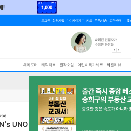
로그인
회원가입
마이페이지
카트
주문/배송
고객센터
Gl
해리포터
캐릭터북
원작소설
어린이특가세트
회원리뷰
 커버
s UNO HK 2023년 12월 : BTS 지민