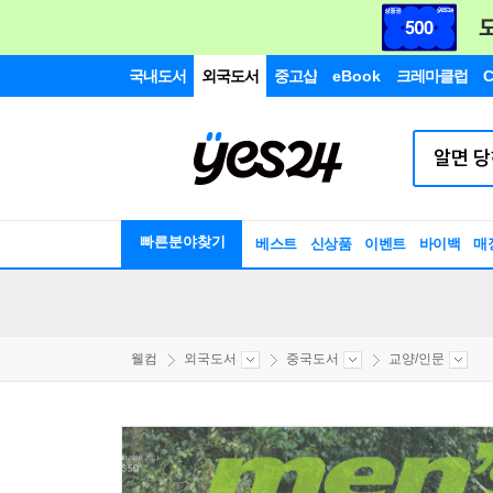
국내도서
외국도서
중고샵
eBook
크레마클럽
C
빠른분야찾기
베스트
신상품
이벤트
바이백
매
웰컴
외국도서
중국도서
교양/인문