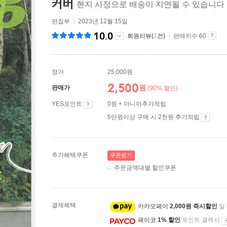
커버
현지 사정으로 배송이 지연될 수 있습니다
편집부
2023년 12월 15일
10.0
회원리뷰(
1
건)
판매지수 60
정가
25,000원
2,500
원
판매가
(90% 할인)
YES포인트
0원 + 마니아추가적립
5만원이상 구매 시 2천원 추가적립
추가혜택쿠폰
쿠폰받기
주문금액대별 할인쿠폰
결제혜택
카카오페이
2,000원 즉시할인
일
페이코
1% 할인
포인트 결제시