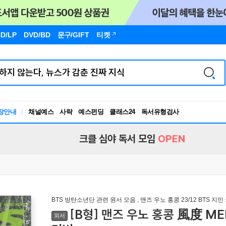
D/LP
DVD/BD
문구
/GIFT
티켓
독서유형검사
장안내
채널예스
사락
예스펀딩
클래스24
RBTI Lab
독서유형검사
크클 심야 독서 모임
OPEN
BTS 방탄소년단 관련 원서 모음
,
맨즈 우노 홍콩 23/12 BTS 지민
[B형] 맨즈 우노 홍콩 風度 MEN'
외서