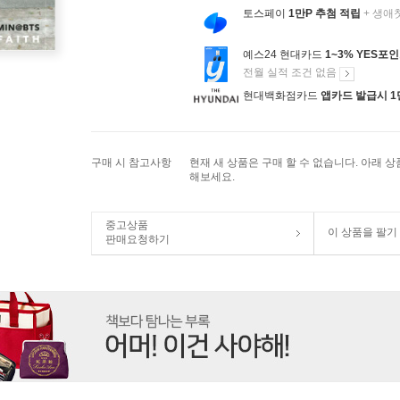
토스페이
1만P 추첨 적립
+ 생애
예스24 현대카드
1~3% YES포
전월 실적 조건 없음
현대백화점카드
앱카드 발급시 1
구매 시 참고사항
현재 새 상품은 구매 할 수 없습니다. 아래 
해보세요.
중고상품
이 상품을 팔기
판매요청하기