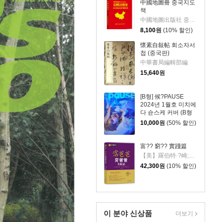
中國地圖冊 중국지도
책
中國地圖出版社 중국지도출판사
8,100
원
(10% 할인)
懷素自敍帖 회소자서
첩 (중국판)
中華書局編輯部編
15,640
원
[B형] 候?PAUSE
2024년 1월호 미치에
다 슌스케 커버 (B형
잡지 + B형 포토카드
10,000
원
(50% 할인)
2종 증정)
富?? 窮?? 實踐篇
【美】羅伯特·?崎;【美】莎倫·萊希特著 蕭明譯
42,300
원
(10% 할인)
이 분야 신상품
더보기