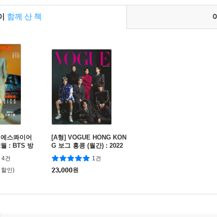
들이
함께 산 책
君子 에스콰이어
[A형] VOGUE HONG KON
월 : BTS 방
G 보그 홍콩 (월간) : 2022
 커버
년 1월호 BTS 방탄소년단
4건
1건
커버
 할인)
23,000
원