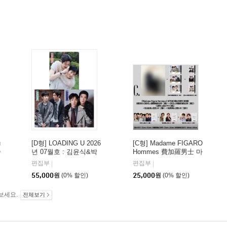
u
[D형] LOADING U 2026
[C형] Madame FIGARO
중
년 07월호 : 김윤식&박
Hommes 費加羅男士 마
즈
시우 커버 (A형 잡지+B
담 피가로 옴므 비가라
편집부
편집부
|
|
형 잡지+C형 잡지+카드
남사 중국 2026년 08월 :
55,000
원
(0% 할인)
25,000
원
(0% 할인)
18장)
김윤식&박시우 커버 (표
지 미정 / C형 잡지+랜
보세요.
덤 카드 8장: 두 사람 카
전체보기
드 6장+개인카드 시우,
윤식 각 1장)