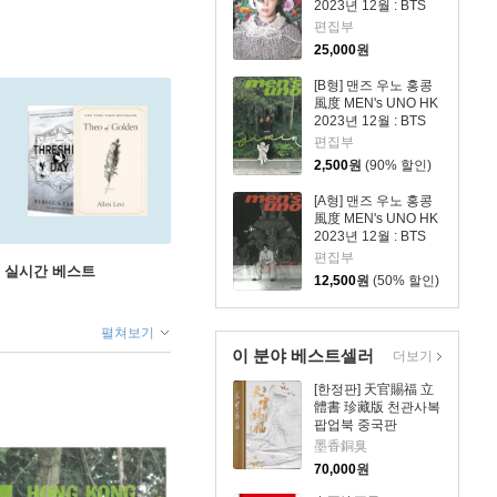
2023년 12월 : BTS
지민 커버
편집부
25,000
원
[B형] 맨즈 우노 홍콩
風度 MEN's UNO HK
2023년 12월 : BTS
지민 커버
편집부
2,500
원
(90% 할인)
[A형] 맨즈 우노 홍콩
風度 MEN's UNO HK
2023년 12월 : BTS
지민 커버
편집부
권 실시간 베스트
12,500
원
(50% 할인)
펼쳐보기
이 분야 베스트셀러
더보기
[한정판] 天官賜福 立
體書 珍藏版 천관사복
팝업북 중국판
墨香銅臭
70,000
원