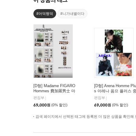
#어덕행덕
#니가내별이다
[D형] Madame FIGARO
[D형] Arena Homme Pl
Hommes 費加羅男士 마
s 아레나 옴므 플러스 
담 피가로 옴므 비가라
국 2026년 05월 : 라이
편집부
편집부
|
|
남사 중국 2026년 08월 :
(RIIZE) 원빈 커버 (A형
69,000
원
(0% 할인)
69,000
원
(0% 할인)
김윤식&박시우 커버 (A
잡지+B형 잡지+C형 잡
형 잡지+B형 잡지+C형
지+애장판 잡지+카드 1
잡지+랜덤 카드 35장
검색 페이지에서 선택된 태그에 등록된 더 많은 상품을 확인해 
5장+인생네컷 1장)
+인생 네컷 1장)