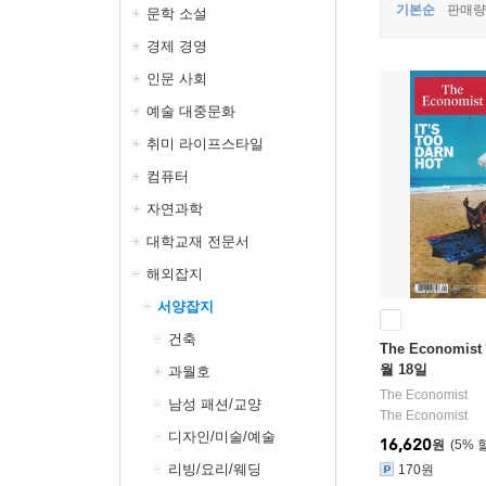
기본순
판매량
문학 소설
경제 경영
인문 사회
예술 대중문화
취미 라이프스타일
컴퓨터
자연과학
대학교재 전문서
해외잡지
서양잡지
건축
The Economist 
월 18일
과월호
The Economist
남성 패션/교양
The Economist
디자인/미술/예술
16,620
원
5
%
리빙/요리/웨딩
170원