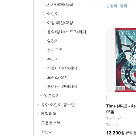
시사/경제/풍물
발행국 : 영국
어린이
여성 패션/교양
음악/영화/스포츠/취미
일간지
정기구독
주간지
컴퓨터/과학/게임
프랑스 잡지
홈/가든 인테리어
일본잡지
유아 어린이 청소년
Time (주간) - As
06일
캐릭터북
TIME INC
초등코스북
Time Inc.
학습서
13,300
원
5
%