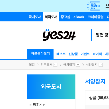
국내도서
외국도서
중고샵
eBook
크레마클럽
C
빠른분야찾기
베스트
신상품
이벤트
바이백
매
웰컴
외국도서
해외잡지
서양잡지
서양잡지
외국도서
상품 (66,68
ELT 사전