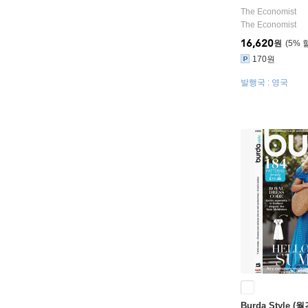
The Economist
The Economist
16,620
원
5
%
170원
발행국 : 영국
Burda Style (월