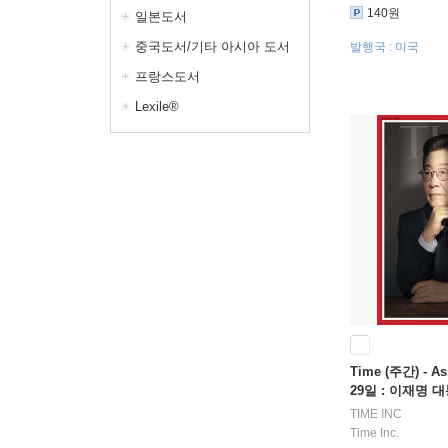
140원
일본도서
중국도서/기타 아시아 도서
발행국 : 미국
프랑스도서
Lexile®
Time (주간) - As
29일 : 이재명 대
일 인터뷰 수록)
TIME INC
Time Inc.