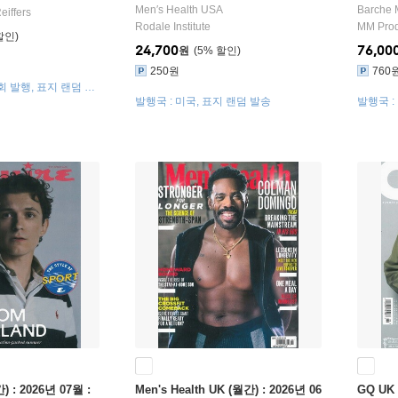
덤 발송
Men′s Health USA
Barche
iffers
Rodale Institute
MM Prod
24,700
76,00
원
5
%
250원
760
2회 발행, 표지 랜덤 발
발행국 : 미국, 표지 랜덤 발송
발행국 :
발송
) : 2026년 07월 :
Men's Health UK (월간) : 2026년 06
GQ UK