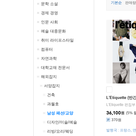
기본순
판매량
문학 소설
경제 경영
인문 사회
예술 대중문화
취미 라이프스타일
컴퓨터
자연과학
대학교재 전문서
해외잡지
서양잡지
건축
L'Etiquette (반
과월호
L′Etiquette 편집부
36,100
남성 패션/교양
원
5
%
370원
디자인/미술/예술
발행국 : 프랑스, 
리빙/요리/웨딩