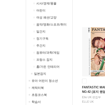
시사/경제/풍물
어린이
여성 패션/교양
음악/영화/스포츠/취미
일간지
정기구독
주간지
컴퓨터/과학/게임
프랑스 잡지
홈/가든 인테리어
일본잡지
유아 어린이 청소년
FANTASTIC MA
캐릭터북
NO.42 (표지 랜
초등코스북
Elle UK 편집부
학습서
ELLE UK