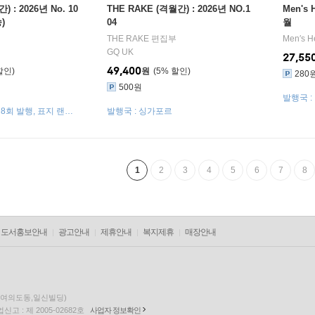
간) : 2026년 No. 10
THE RAKE (격월간) : 2026년 NO.1
Men's 
)
04
월
THE RAKE 편집부
Men′s H
GQ UK
27,55
49,400
원
5
%
280
500원
발행국 :
연8회 발행, 표지 랜덤
발행국 : 싱가포르
1
2
3
4
5
6
7
8
도서홍보안내
광고안내
제휴안내
복지제휴
매장안내
층(여의도동,일신빌딩)
고 : 제 2005-02682호
사업자 정보확인