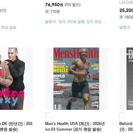
Les Edit
76,950
원
5
%
25,20
770원
760
발행국 : 영국, 연2회 발행, 표지 랜덤 출
고
지 랜덤 발송
발행국 :
출고
 DE (반년간) : 202
Men's Health USA (계간) : 2026년
Behind
지 랜덤 발송)
no.03 Summer (표지 랜덤 발송)
간) : 2