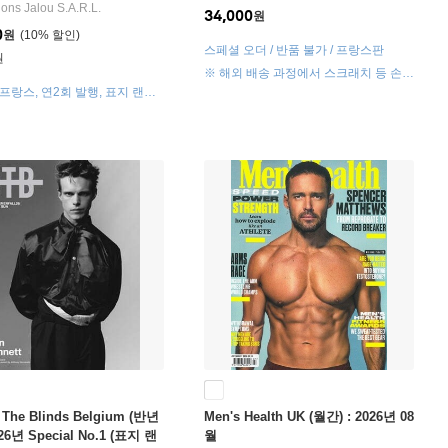
ions Jalou S.A.R.L.
34,000
원
0
원
10
%
스페셜 오더 / 반품 불가 / 프랑스판
원
※ 해외 배송 과정에서 스크래치 등 손상
이 있을 수 있습니다. (해당 사유 반품 불
 프랑스, 연2회 발행, 표지 랜덤
가)
 The Blinds Belgium (반년
Men's Health UK (월간) : 2026년 08
026년 Special No.1 (표지 랜
월