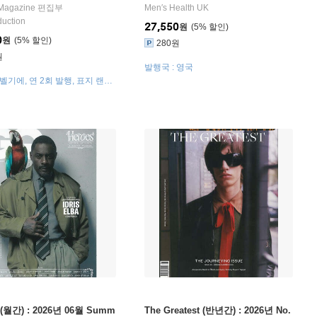
)
 Magazine 편집부
Men′s Health UK
uction
27,550
원
5
%
0
원
5
%
280원
원
발행국 : 영국
 벨기에, 연 2회 발행, 표지 랜덤
 (월간) : 2026년 06월 Summ
The Greatest (반년간) : 2026년 No.