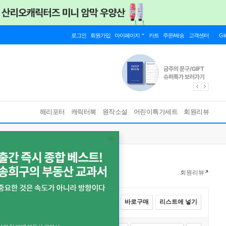
로그인
회원가입
마이페이지
카트
주문/배송
고객센터
Gl
해리포터
캐릭터북
원작소설
어린이특가세트
회원리뷰
회원리뷰
전체선택
카트에 넣기
바로구매
리스트에 넣기