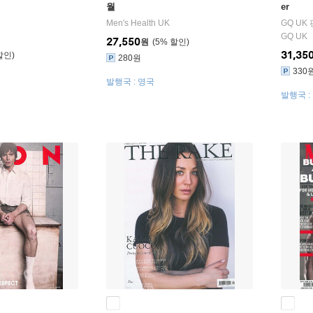
월
er
Men′s Health UK
GQ UK
GQ UK
27,550
원
5
%
31,35
280원
330
발행국 : 영국
발행국 :