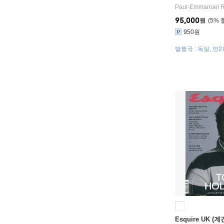
Paul-Emmanuel Re
95,000
원
5
%
950원
발행국 : 독일, 연
송
Esquire UK (계간