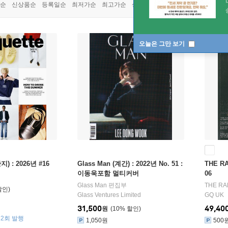
순
신상품순
등록일순
최저가순
최고가순
상품명순
오늘은 그만 보기
간지) : 2026년 #16
Glass Man (계간) : 2022년 No. 51 :
THE RA
이동욱포함 멀티커버
06
Glass Man 편집부
THE R
Glass Ventures Limited
GQ UK
31,500
49,40
원
10
%
연2회 발행
1,050원
500