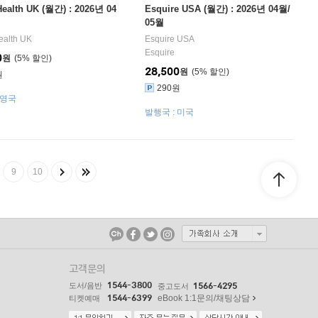
Health UK (월간) : 2026년 04
Esquire USA (월간) : 2026년 04월/
05월
ealth UK
Esquire USA
Esquire
0
원
5
%
28,500
원
5
%
원
290원
 영국
발행국 : 미국
9
10
고객문의
1544-3800
도서/음반
1566-4295
중고도서
1544-6399
eBook 1:1문의/채팅상담
티켓예매