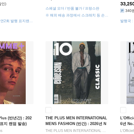
33,25
스페셜 오더 / 반품 불가 / 프랑스판
340
※ 해외 배송 과정에서 스크래치 등 손상
이 있을 수 있습니다. (해당 사유 반품 불
, 연2회 발행 표지랜덤
발행국 :
가)
lus (반년간) : 202
THE PLUS MEN INTERNATIONAL
L'Offi
S (표지 랜덤 발송)
MENS FASHION (반간) : 2026년 N
6년 No
o.63
us
THE PLUS MEN INTERNATIONAL MENS FASHION
L′Offic