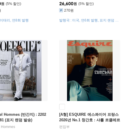
0
26,600
원
5
%
원
5
%
원
270원
 이태리, 연8회 발행
발행국 : 미국, 연6회 발행, 표지 랜덤 발
송
ciel Hommes (반간지) : 2202
[A형] ESQUIRE 에스콰이어 프랑스
.81 (표지 랜덤 발송)
2026년 No.1 창간호 : 샤를 르클레르
(Charles Leclerc) 커버
iel Hommes
편집부