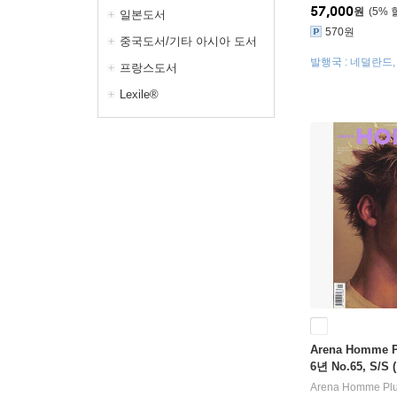
57,000
원
5
%
일본도서
570원
중국도서/기타 아시아 도서
발행국 : 네덜란드
프랑스도서
발송
Lexile®
Arena Homme P
6년 No.65, S/
Arena Homme Pl