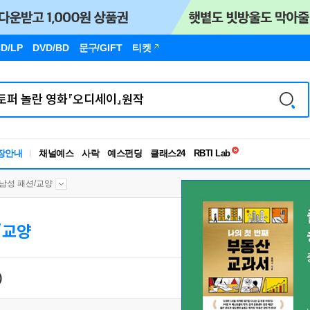
D/LP
DVD/BD
문구
/GIFT
티켓
독서유형검사
RBTI Lab
장안내
채널예스
사락
예스펀딩
클래스24
독서유형검사
남성 패션/교양
/교양
)