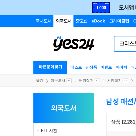
국내도서
외국도서
중고샵
eBook
크레마클럽
C
빠른분야찾기
베스트
신상품
이벤트
바이백
매
웰컴
외국도서
해외잡지
서양잡지
남성 패션
외국도서
상품 (2,281
ELT 사전