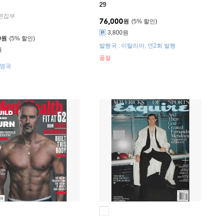
29
 편집부
76,000
원
5
%
3,800원
0
원
5
%
발행국 : 이탈리아, 연2회 발행
원
품절
 영국