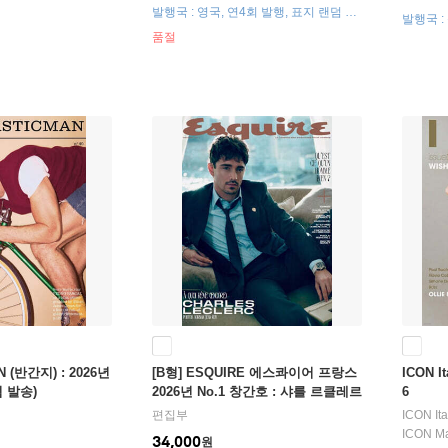
발행국 : 영국, 연4회 발행, 표지 랜덤 발
발행국 
송
품절
N (반간지) : 2026년
[B형] ESQUIRE 에스콰이어 프랑스
ICON I
덤 발송)
2026년 No.1 창간호 : 샤를 르클레르
6
(Charles Leclerc) 커버
편집부
ICON I
ICON M
34,000
원