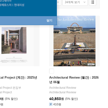
닫기
cal Project (계간) : 2025년
Architectural Review (월간) : 2026
년 06월
al Project 편집부
Architectural Review
l Project
Architectural Review
0
40,850
원
5
%
원
5
%
0원
410원