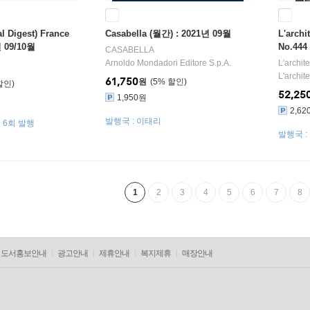
al Digest) France
Casabella (월간) : 2021년 09월
L'archi
 09/10월
No.444
CASABELLA
Arnoldo Mondadori Editore S.p.A.
L′archi
L'archit
61,750
원
5
%
52,25
1,950원
2,62
발행국 : 이태리
연 6회 발행
발행국 :
1
2
3
4
5
6
7
8
도서홍보안내
광고안내
제휴안내
복지제휴
매장안내