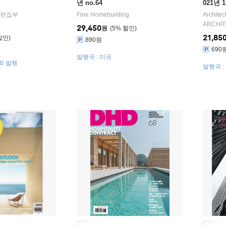
년 no.64
021년 
ct 편집부
Fine Homebuilding
Architec
ARCHIT
29,450
원
5
%
21,85
890원
690
발행국 : 미국
3회 발행
발행국 :