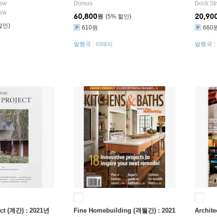
iew
Domus
Dock Str
iew
60,800
20,90
원
5
%
610원
660
발행국 : 이태리
발행국 :
ect (계간) : 2021년
Fine Homebuilding (격월간) : 2021
Archite