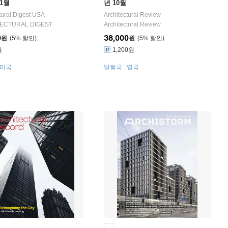
11월
년 10월
tural Digest USA
Architectural Review
ECTURAL DIGEST
Architectural Review
0
38,000
원
5
%
원
5
%
원
1,200원
 미국
발행국 : 영국