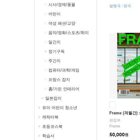
시사/경제/풍물
발행국 : 영국
어린이
여성 패션/교양
음악/영화/스포츠/취미
일간지
정기구독
주간지
컴퓨터/과학/게임
프랑스 잡지
홈/가든 인테리어
일본잡지
유아 어린이 청소년
Frame (격월간) :
캐릭터북
편집부
초등코스북
Frame
50,000
원
학습서