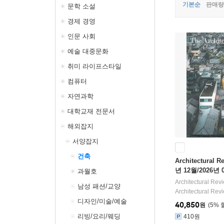
기본순
판매량
문학 소설
경제 경영
인문 사회
예술 대중문화
취미 라이프스타일
컴퓨터
자연과학
대학교재 전문서
해외잡지
서양잡지
건축
Architectural R
년 12월/2026년 
과월호
Architectural Rev
남성 패션/교양
Architectural Rev
디자인/미술/예술
40,850
원
5
%
리빙/요리/웨딩
410원