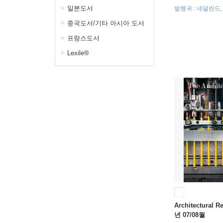
일본도서
발행국 : 네덜란드,
중국도서/기타 아시아 도서
프랑스도서
Lexile®
Architectural R
년 07/08월