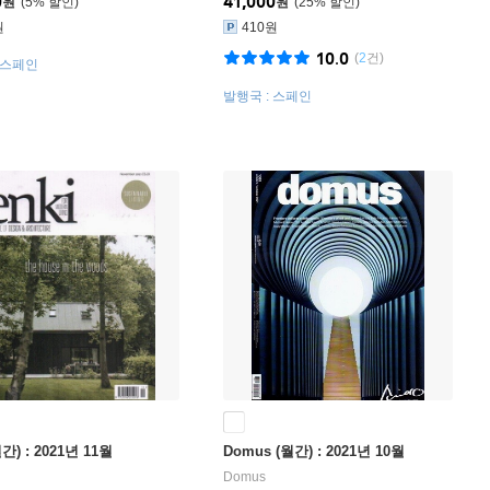
0
41,000
원
5
%
원
25
%
원
410원
10.0
(
2
건)
 스페인
발행국 : 스페인
간) : 2021년 11월
Domus (월간) : 2021년 10월
Domus