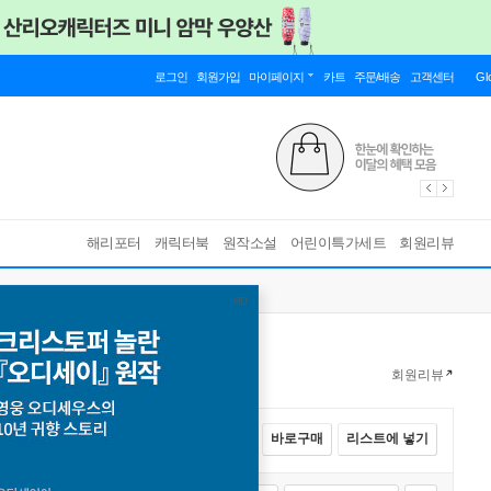
로그인
회원가입
마이페이지
카트
주문/배송
고객센터
Gl
해리포터
캐릭터북
원작소설
어린이특가세트
회원리뷰
회원리뷰
전체선택
카트에 넣기
바로구매
리스트에 넣기