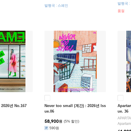
발행국 :
발행국 : 스페인
품절
 2026년 No.167
Never too small (계간) : 2026년 Iss
Aparta
ue.06
ue. 36
APART
58,900
원
5
%
Apartam
590원