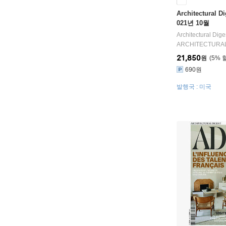
Architectural D
021년 10월
Architectural Dig
ARCHITECTURAL
21,850
원
5
%
690원
발행국 : 미국