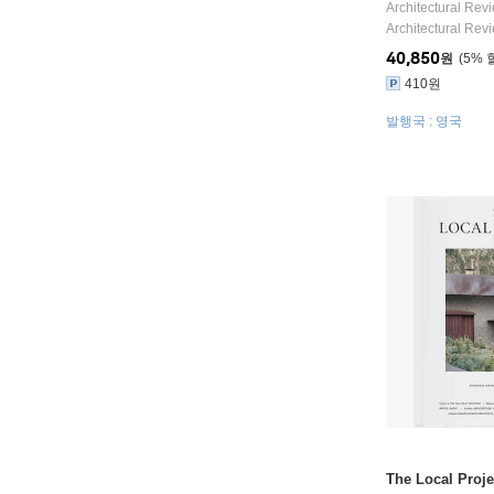
Architectural Rev
Architectural Rev
40,850
원
5
%
410원
발행국 : 영국
The Local Proj