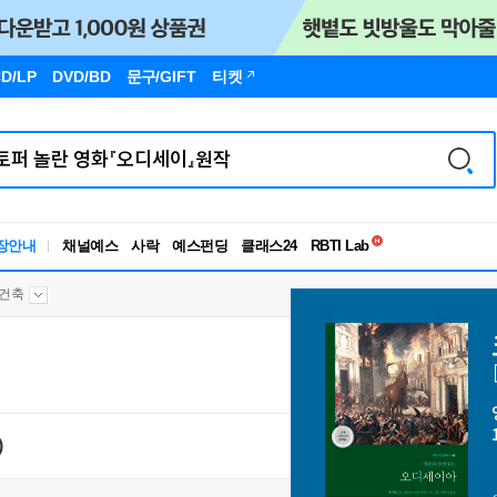
D/LP
DVD/BD
문구
/GIFT
티켓
독서유형검사
RBTI Lab
장안내
채널예스
사락
예스펀딩
클래스24
독서유형검사
건축
)