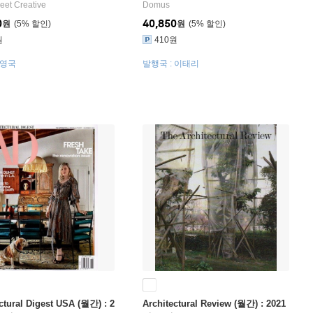
eet Creative
Domus
0
40,850
원
5
%
원
5
%
원
410원
 영국
발행국 : 이태리
ctural Digest USA (월간) : 2
Architectural Review (월간) : 2021