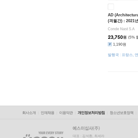
AD (Architectur
(격월간) : 2021년
Conde Nast S.A
23,750
원
5
%
1,190원
발행국 : 프랑스, 
회사소개
인재채용
이용약관
개인정보처리방침
청소년보호정책
대표 : 김석환, 최세라