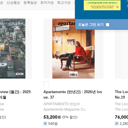
순
신상품순
등록일순
최저가순
최고가순
상품명순
오늘은 그만 보기
eview (월간) : 2025
Apartamento (반년간) : 2026년 Iss
The Lo
01월
ue. 37
No.19
iew
APARTAMENTO 편집부
The Loc
iew
Apartamento Magazine S.L.
The Loca
53,200
76,00
원
5
%
540원
2,28