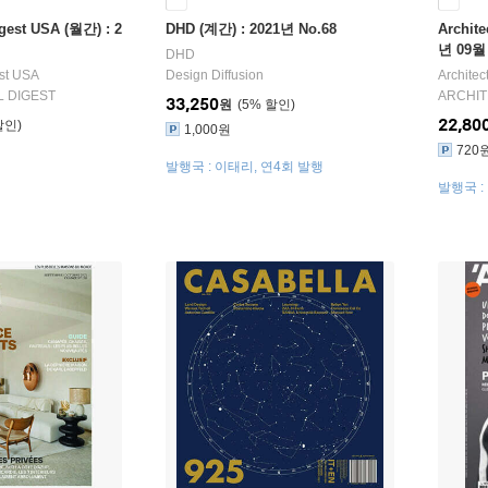
igest USA (월간) : 2
DHD (계간) : 2021년 No.68
Archite
년 09월
DHD
est USA
Design Diffusion
Archite
 DIGEST
ARCHI
33,250
원
5
%
22,80
1,000원
720
발행국 : 이태리, 연4회 발행
발행국 :