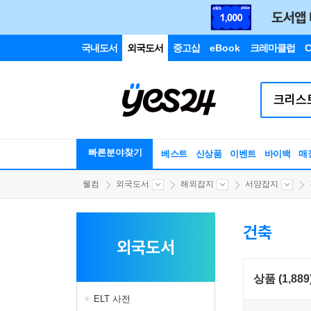
국내도서
외국도서
중고샵
eBook
크레마클럽
C
빠른분야찾기
베스트
신상품
이벤트
바이백
매
웰컴
외국도서
해외잡지
서양잡지
건축
외국도서
상품 (1,889
ELT 사전