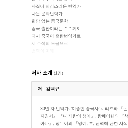
자질이 의심스러운 번역가
나는 문학번역가
희망 없는 중국문학
중국 출판이라는 수수께끼
다시 중국어 출판번역가로
시 주석의 도움으로
번역의 미래
2부 기획 이야기
저자 소개
(1명)
기획은 융통성 있게: 기획서 쓰기의 ABC
출판사에도 캐릭터가 있다: 『서점의 온도』와 『
저 :
김택규
출판사와 친하면 편하다: 『책물고기』
헌 술은 새 부대에: 『장자와 100문장』
30년 차 번역가. ‘이중톈 중국사’ 시리즈와 
사회 이슈를 노려라: 『중국제국 쇠망사』와 리인허
지침서』 『나 제왕의 생애』, 왕웨이롄의 『책
아나』, 탕누어의 『명예, 부, 권력에 관한 사
3부 번역 이야기