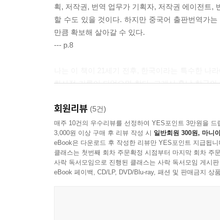
획, 저작권, 번역 업무가 기획자, 저작권 에이전트
할 수도 있을 것이다. 하지만 중국어 출판번역가는
만큼 확보해 살아갈 수 있다.
--- p.8
나는 이 책이 21세기 전후, 한국이라는 특수한 
화사적 기록이 되었으면 한다. 그래서 훗날 한국의 
된다면 거기에 작게나마 보탬이 되기를 희망한다.
회원리뷰
--- p.10
(5건)
매주 10건의 우수리뷰를 선정하여 YES포인트 3만원을 드
3,000원 이상 구매 후 리뷰 작성 시
일반회원 300원, 마니아
그도 그럴 것이 『죽은 불 다시 살아나』는 사실상 
eBook은 다운로드 후 작성한 리뷰만 YES포인트 지급됩니
였고 나는 이 몹쓸 책을 번역하면서 번역가의 정체성
클래스는 첫번째 회차 주문확정 시점부터 마지막 회차 주문
에 혼신의 힘을 불어넣음으로써 그 후로는 어떤 책도
사락 독서모임으로 진행된 클래스는 사락 독서모임 게시판
했고 초판 인쇄부수 5백 부가 소진되기까지 10년이 
eBook 페이백, CD/LP, DVD/Blu-ray, 패션 및 판매금
--- p.39
그때 나는 대체 왜 그랬을까? 무엇 때문에 순항이 