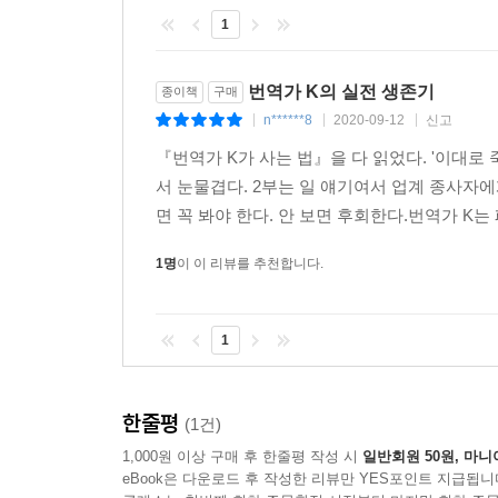
출판번역가는 좋은 책을 발견해 기획서를 쓸 때는 반
1
판사가 생각나고 중국소설을 기획할 때는 글항아리를
면 먼저 국학자료원에 연락할 마음을 품는다. 출판
--- p.131
번역가 K의 실전 생존기
종이책
구매
n******8
2020-09-12
신고
|
|
|
어쨌든 출판번역가는 저만치 있는 마감일을 마지노
『번역가 K가 사는 법』을 다 읽었다. '이대로
는 팔자다. 그러다가 자칫 몸이 아파 며칠을 쉬게
서 눈물겹다. 2부는 일 얘기여서 업계 종사자
유롭기는커녕 실컷 아플 수 있는 자유조차 없다.
면 꼭 봐야 한다. 안 보면 후회한다.번역가 K는
--- p.158
1명
이 이 리뷰를 추천합니다.
1
한줄평
(1건)
1,000원 이상 구매 후 한줄평 작성 시
일반회원 50원, 마니
eBook은 다운로드 후 작성한 리뷰만 YES포인트 지급됩니