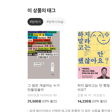
이 상품의 태그
#번역가
#번역가의삶
그 많은 개념어는 누가
하지 말라고는 안 했잖
만들었을까
아요?
야마모토 다카미쓰 저/지비원 역
메멘토
안톤 허 저
어크로스
|
|
31,500
원
(10% 할인)
14,220
원
(10% 할인)
검색 페이지에서 선택된 태그에 등록된 더 많은 상품을 확인해 