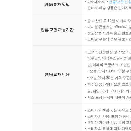
마이페이지 >
반품/교환 신청
반품/교환 방법
판매자 배송 상품은 판매자와
출고 완료 후 10일 이내의 
디지털 콘텐츠인 eBook의 
반품/교환 가능기간
중고상품의 경우 출고 완료일
모바일 쿠폰의 경우 유효기간(
고객의 단순변심 및 착오구
직수입양서/직수입일서중 일
단, 아래의 주문/취소 조건인
오늘 00시 ~ 06시 30분 
반품/교환 비용
오늘 06시 30분 이후 주문
직수입 음반/영상물/기프트 
단, 당일 00시~13시 사이
박스 포장은 택배 배송이 가
소비자의 책임 있는 사유로 
소비자의 사용, 포장 개봉에 
복제가 가능한 상품 등의 포장을 
소비자의 요청에 따라 개별