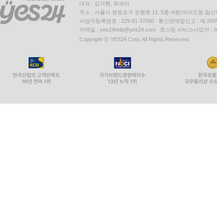
대표 : 김석환, 최세라
주소 : 서울시 영등포구 은행로 11, 5층~6층(여의도동,일신
사업자등록번호 : 229-81-37000 통신판매업신고 : 제 200
이메일 : yes24help@yes24.com 호스팅 서비스사업자 :
Copyright ⓒ YES24 Corp. All Rights Reserved.