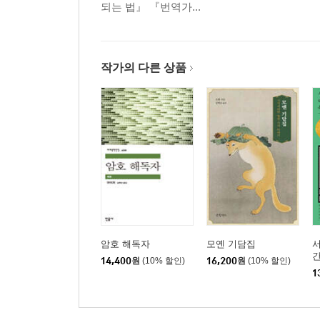
되는 법』 『번역가...
나의 일정 관리
나의 번역 요령
작가의 다른 상품
부록
중국 출판사와 친해지는 방법
2019년 베이징국제도서전 참관기
한국어 문장력 단련법
암호 해독자
모옌 기담집
간
14,400
원
(10% 할인)
16,200
원
(10% 할인)
1