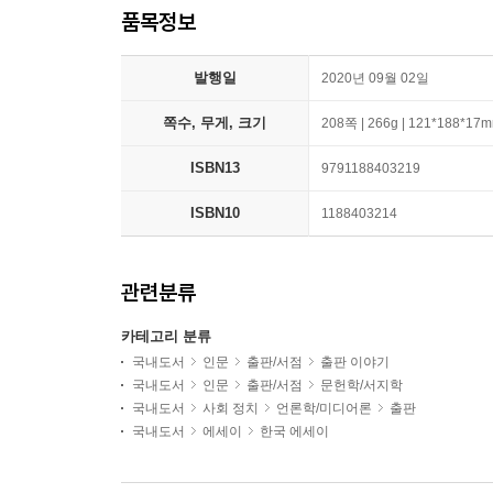
품목정보
발행일
2020년 09월 02일
쪽수, 무게, 크기
208쪽 | 266g | 121*188*17
ISBN13
9791188403219
ISBN10
1188403214
관련분류
카테고리 분류
국내도서
인문
출판/서점
출판 이야기
국내도서
인문
출판/서점
문헌학/서지학
국내도서
사회 정치
언론학/미디어론
출판
국내도서
에세이
한국 에세이