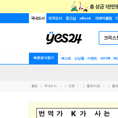
국내도서
외국도서
중고샵
eBook
크레마클럽
C
빠른분야찾기
베스트
신상품
이벤트
바이백
매
웰컴
국내도서
인문
출판/서점
출판