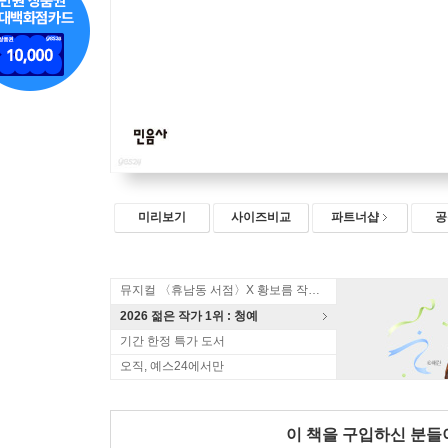
미리보기
사이즈비교
파트너샵
공
뮤지컬 〈휴남동 서점〉X 황보름 작가 북토크
2026 젊은 작가 1위 : 청예
기간 한정 특가 도서
오직, 예스24에서만
이 책을 구입하신 분