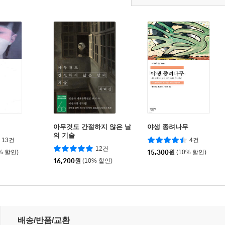
아무것도 간절하지 않은 날
야생 종려나무
의 기술
13건
4건
12건
% 할인)
15,300
원
(10% 할인)
16,200
원
(10% 할인)
배송/반품/교환