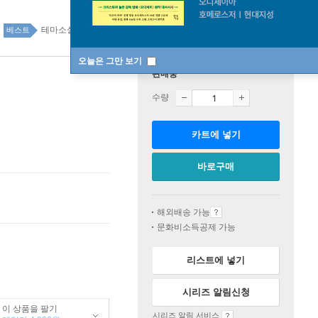
테마소설 81위
테마소설 top100 8주
베스트
오늘은 그만 보기
판매중
수량
카트에 넣기
바로구매
해외배송 가능
문화비소득공제 가능
리스트에 넣기
시리즈 알림신청
이 상품을 팔기
시리즈 알림 서비스