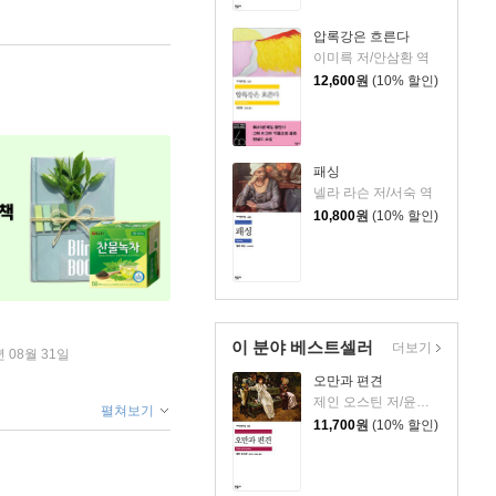
압록강은 흐른다
이미륵 저/안삼환 역
12,600
원
(10% 할인)
패싱
넬라 라슨 저/서숙 역
10,800
원
(10% 할인)
이 분야 베스트셀러
더보기
년 08월 31일
오만과 편견
제인 오스틴 저/윤지관,전승희 공역
펼쳐보기
11,700
원
(10% 할인)