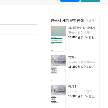
민음사 세계문학전집
더보기
세계문학전집 이야기
민음사 편집부 편
10,800
원
(10% 할인)
백치 2
표도르 도스토옙스키 저/김연경 역
15,300
원
(10% 할인)
백치 1
표도르 도스토옙스키 저/김연경 역
15,300
원
(10% 할인)