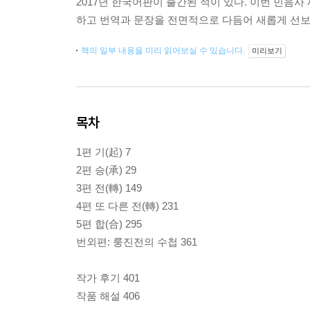
2017년 한국어판이 출간된 적이 있다. 이번 민음
하고 번역과 문장을 전면적으로 다듬어 새롭게 선보
책의 일부 내용을 미리 읽어보실 수 있습니다.
미리보기
목차
1편 기(起) 7
2편 승(承) 29
3편 전(轉) 149
4편 또 다른 전(轉) 231
5편 합(合) 295
번외편: 룽진전의 수첩 361
작가 후기 401
작품 해설 406