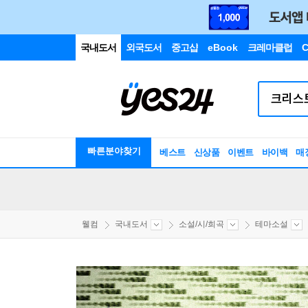
국내도서
외국도서
중고샵
eBook
크레마클럽
C
빠른분야찾기
베스트
신상품
이벤트
바이백
매
웰컴
국내도서
소설/시/희곡
테마소설