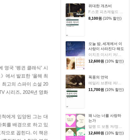
위대한 개츠비
F.스콧 피츠제럴드 저/김욱동 역
8,100
원
(10% 할인)
오늘 밤, 세계에서 이
사랑이 사라진다 해도
이치조 미사키 저/권영주 역
12,600
원
(10% 할인)
 영국 ‘펭귄 클래식’ 시
트》에서 발표한 ‘올해 최
폭풍의 언덕
에밀리 브론테 저/김종길 역
대 최고의 스파이 소설 20
11,700
원
(10% 할인)
 시리즈, 2024년 영화
왜 나는 너를 사랑하
친척에게 입양된 그는 대
는가
사회를 배경으로 하고 있
알랭 드 보통 저/정영목 역
표작으로 꼽힌다. 이 책은
12,600
원
(10% 할인)