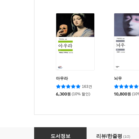
아우라
뇌우
163건
6,300
원
(10% 할인)
10,800
원
(10
암호 해독자
도서정보
리뷰/한줄평
(1/2)