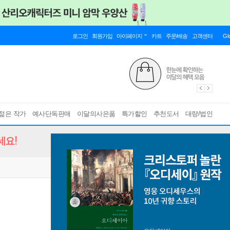
로그인
회원가입
마이페이지
카트
주문/배송
고객센터
Gl
젊은 작가
예사단독판매
이달의사은품
특가할인
추천도서
대량/법인
세요!