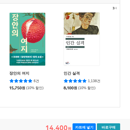
3
/4
장안의 여지
인간 실격
6건
1,138건
15,750
원
(10% 할인)
8,100
원
(10% 할인)
14,400
카트에 넣기
바로구매
원