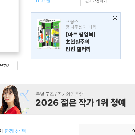
11,200원
판매요청하기
프랑스
퐁피두센터 기획
[아트 팝업북]
초현실주의
팝업 갤러리
유하기
들이
함께 산 책