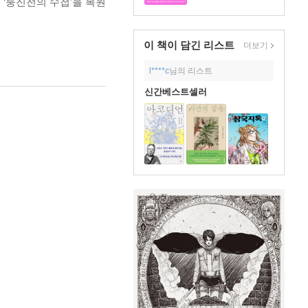
 ‘룽진전의 수첩’을 복원
이 책이 담긴
리스트
더보기
l****c
님의 리스트
신간베스트셀러