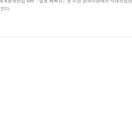
사 세계문학전집 499 『암호 해독자』는 이전 한국어판에서 삭제되었던
인다.