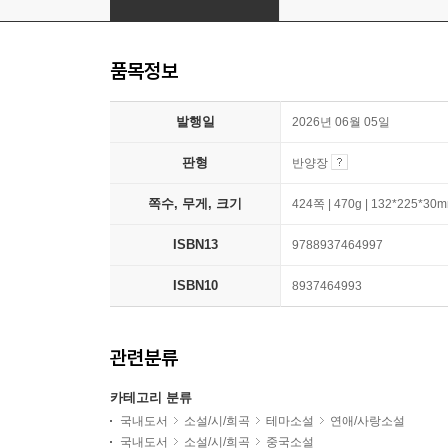
품목정보
발행일
2026년 06월 05일
판형
반양장
쪽수, 무게, 크기
424쪽 | 470g | 132*225*30
ISBN13
9788937464997
ISBN10
8937464993
관련분류
카테고리 분류
국내도서
소설/시/희곡
테마소설
연애/사랑소설
국내도서
소설/시/희곡
중국소설