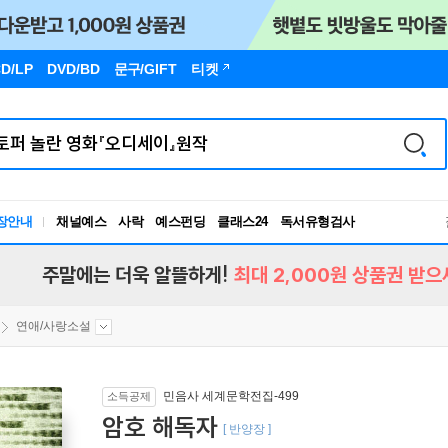
D/LP
DVD/BD
문구
/GIFT
티켓
장안내
채널예스
사락
예스펀딩
클래스24
독서유형검사
RBTI Lab
독서유형검사
주말에는 더욱 알뜰하게!
최대 2,000원 상품권 받으
연애/사랑소설
민음사 세계문학전집-499
소득공제
암호 해독자
[ 반양장 ]