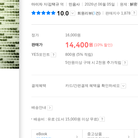
마이자
저/
김택규
역
민음사
2026년 06월 05일
원제 :
解密
10.0
회원리뷰(
3
건)
판매지수 1,878
정가
16,000원
14,400
원
판매가
(10% 할인)
YES포인트
800원 (5% 적립)
5만원이상 구매 시 2천원 추가적립
결제혜택
카드/간편결제 혜택을 확인하세요
배송안내
배송비 : 유료 (도서 15,000원 이상 무료)
eBook
중고상품