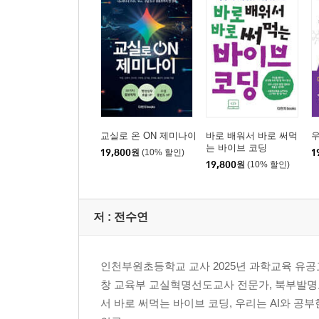
PART 05 영상 편집 도구
01 클로바더빙(Clovadubbing)
02 브루(Vrew)
03 곰믹스 프로(GOM Mix Pro)
04 유튜브(YouTube) 영상 올리기
교실로 온 ON 제미나이
바로 배워서 바로 써먹
우
PART 06 수업자료에 날개달기
는 바이브 코딩
19,800
원
(10% 할인)
1
19,800
원
(10% 할인)
01 무료 소스
02 무료 디자인
저 :
전수연
PART 07 구글 플랫폼 활용하기
인천부원초등학교 교사 2025년 과학교육 유공
01 구글 프레젠테이션
창 교육부 교실혁명선도교사 전문가, 북부발명교육
02 구글 설문지
서 바로 써먹는 바이브 코딩, 우리는 AI와 공부
03 구글 스프레드시트