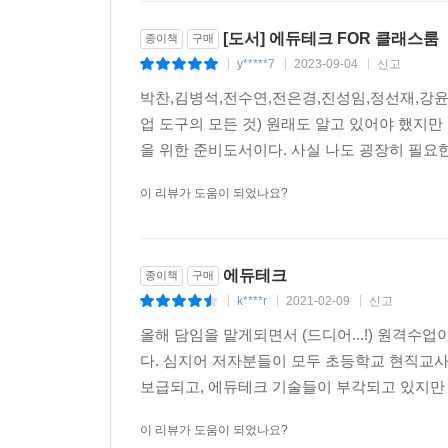
[도서] 에듀테크 FOR 클래스룸
종이책
구매
y*****7
2023-09-04
신고
|
|
|
박찬,김병석,전수연,전은경,진성임,정선재,강윤진
업 도구의 모든 것) 원래도 알고 있어야 했지
을 위한 준비도서이다. 사실 나도 굉장히 필요한
이 리뷰가 도움이 되었나요?
에듀테크
종이책
구매
k****r
2021-02-09
신고
|
|
|
올해 담임을 맡게되면서 (드디어...!) 원격
다. 심지어 저자분들이 모두 초등학교 현직교
보급되고, 에듀테크 기술들이 부각되고 있지만 
이 리뷰가 도움이 되었나요?