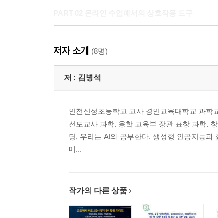
PART 02 온라인 수업에서의 상호작용 도구
01 패들렛(Padlet)
저자 소개
02 멘티미터(Mentimeter)
(8명)
PART 03 실시간 쌍방향 수업을 도와주는 도구
저 :
김병석
01 ‘Zoom’ 활용하기
인천신정초등학교 교사 경인교육대학교 과학교육
02 ‘구글 Meet’로 실시간 쌍방향 수업하기
선도교사 과학, 융합 교육부 장관 표창 과학, 창의
03 ‘카카오 TV’로 실시간 쌍방향 수업하기
딩, 우리는 AI와 공부한다. 생성형 인공지능과
메...
PART 04 수업에 집중하게 만드는 동영상 제작 도
01 OBS Studio로 수업 콘텐츠 만들기
02 OBS Studio로 실시간 쌍방향 수업하기
작가의 다른 상품
03 동영상 수업 콘텐츠를 만드는 다양한 방법과 