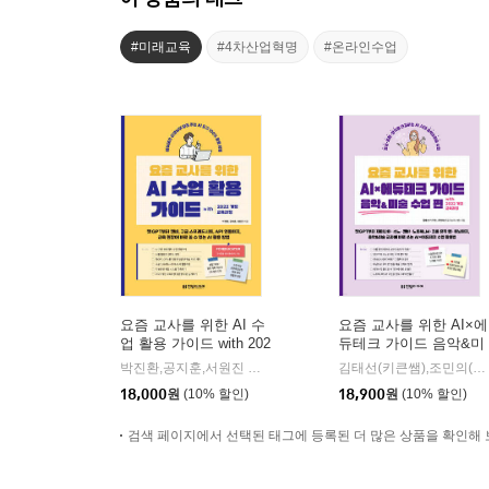
#미래교육
#4차산업혁명
#온라인수업
요즘 교사를 위한 AI 수
요즘 교사를 위한 AI×에
업 활용 가이드 with 202
듀테크 가이드 음악&미
2 개정 교육과정
술 수업 편 with 2022 개
박진환,공지훈,서원진 공저
한빛미디어
김태선(키큰쌤),조민의(인공지능미니쌤) 저
|
정 교육과정
18,000
원
(10% 할인)
18,900
원
(10% 할인)
검색 페이지에서 선택된 태그에 등록된 더 많은 상품을 확인해 