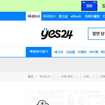
국내도서
외국도서
중고샵
eBook
크레마클럽
C
빠른분야찾기
베스트
신상품
이벤트
바이백
매
웰컴
국내도서
사회 정치
교육
교육