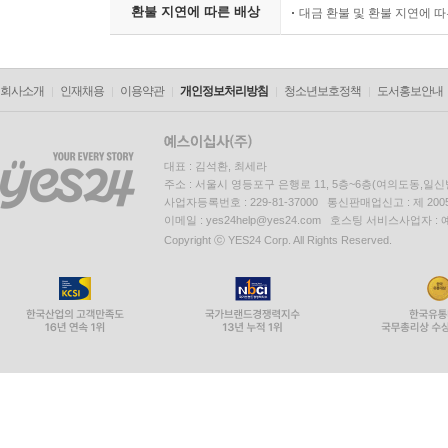
환불 지연에 따른 배상
대금 환불 및 환불 지연에 
회사소개
인재채용
이용약관
개인정보처리방침
청소년보호정책
도서홍보안내
대표 : 김석환, 최세라
주소 : 서울시 영등포구 은행로 11, 5층~6층(여의도동,일신
사업자등록번호 : 229-81-37000 통신판매업신고 : 제 200
이메일 : yes24help@yes24.com 호스팅 서비스사업자 :
Copyright ⓒ YES24 Corp. All Rights Reserved.