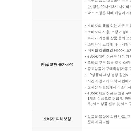
직수입 음반/영상물/기프트 
단, 당일 00시~13시 사이
박스 포장은 택배 배송이 가
소비자의 책임 있는 사유로 
소비자의 사용, 포장 개봉에 
복제가 가능한 상품 등의 포장을 
소비자의 요청에 따라 개별
디지털 컨텐츠인 eBook, 
eBook 대여 상품은 대여 기
모바일 쿠폰 등록 후 취소/환
반품/교환 불가사유
중고상품이 구매확정(자동 
LP상품의 재생 불량 원인이 기
시간의 경과에 의해 재판매가
전자상거래 등에서의 소비자
eBook 세트 상품은 일괄 
1개의 상품으로 취급 및 판매
우, 세트 상품 전부 및 세트
상품의 불량에 의한 반품, 교
소비자 피해보상
준하여 처리됨