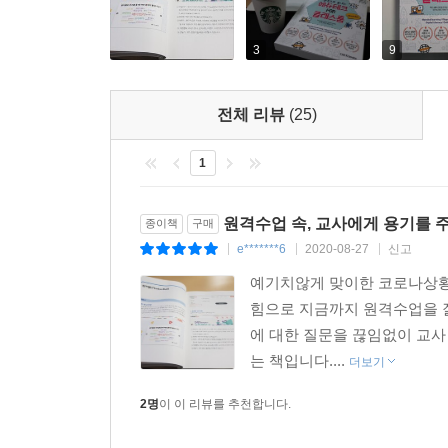
3
9
전체 리뷰
(25)
1
원격수업 속, 교사에게 용기를 
종이책
구매
e*******6
2020-08-27
신고
|
|
|
예기치않게 맞이한 코로나상황
힘으로 지금까지 원격수업을 잘
에 대한 질문을 끊임없이 교사
는 책입니다....
더보기
2명
이 이 리뷰를 추천합니다.