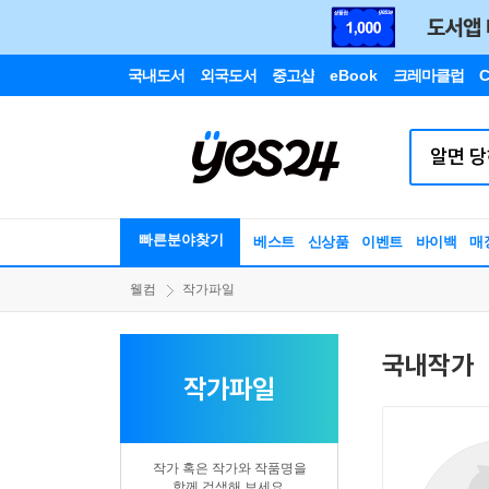
국내도서
외국도서
중고샵
eBook
크레마클럽
C
빠른분야찾기
베스트
신상품
이벤트
바이백
매
웰컴
작가파일
국내작가
작가파일
작가 혹은 작가와 작품명을
함께 검색해 보세요.