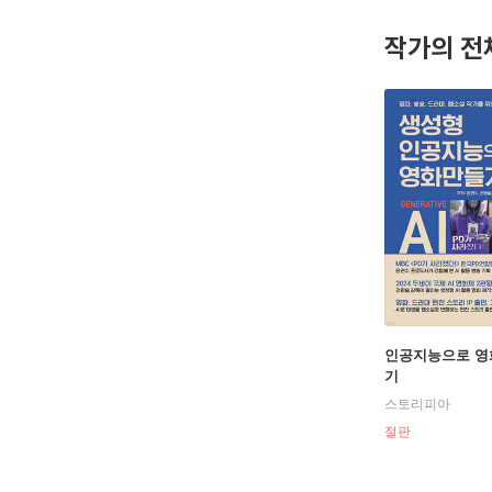
작가의 전
2021-2
2022-
저서: [
의 시대: 
(with ST
역서: [상
의 르네상
인공지능으로 영
기
스토리피아
절판