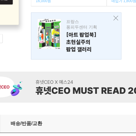
16,000원
매입가 1,800
프랑스
퐁피두센터 기획
[아트 팝업북]
초현실주의
팝업 갤러리
배송/반품/교환