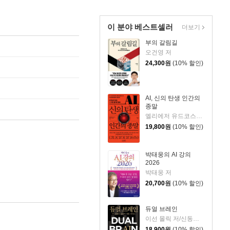
이 분야 베스트셀러
더보기
부의 갈림길
오건영 저
24,300
원
(10% 할인)
AI, 신의 탄생 인간의
종말
엘리에저 유드코스키,네이트 소아레스 공저/고영훈 역
19,800
원
(10% 할인)
박태웅의 AI 강의
2026
박태웅 저
20,700
원
(10% 할인)
듀얼 브레인
이선 몰릭 저/신동숙 역
18,900
원
(10% 할인)