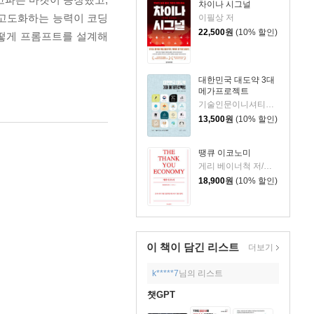
차이나 시그널
 고도화하는 능력이 코딩
이필상 저
22,500
원
(10% 할인)
어떻게 프롬프트를 설계해
대한민국 대도약 3대
메가프로젝트
기술인문이니셔티브 집현 저
13,500
원
(10% 할인)
땡큐 이코노미
게리 베이너척 저/박선주 역
18,900
원
(10% 할인)
이 책이 담긴
리스트
더보기
k*****7
님의 리스트
챗GPT