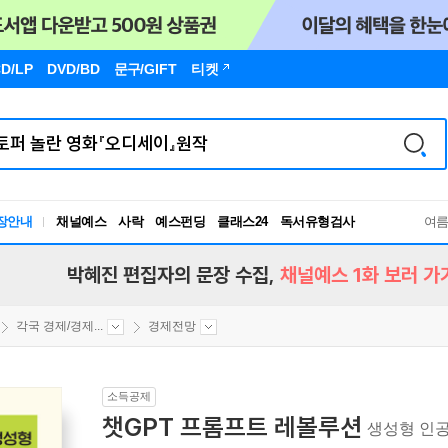
D/LP
DVD/BD
문구
/GIFT
티켓
장안내
채널예스
사락
예스펀딩
클래스24
독서유형검사
여
RBTI Lab
독서유형검사
박혜진 편집자의 문장 수집,
채널예스 1화 보러 가
각국 경제/경제...
경제전망
소득공제
챗GPT 프롬프트 레볼루션
생성형 인