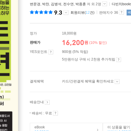
변문경
,
박찬
,
김병석
,
전수연
,
박종훈
저 외 2명
다빈치book
9.3
회원리뷰(
12
건)
판매지수 36
베
정가
18,000원
16,200
원
판매가
(10% 할인)
YES포인트
900원 (5% 적립)
5만원이상 구매 시 2천원 추가적립
결제혜택
카드/간편결제 혜택을 확인하세요
배송안내
배송비 : 무료
eBook
이 상품을 팔기