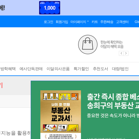
로그인
회원가입
마이페이지
카트
주문/배송
고객센터
Gl
름방학혜택
예사단독판매
이달의사은품
특가할인
추천도서
대량/법인
기
공지능을 활용하는 질문 노하우