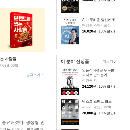
AI가 두려운 당신에게
배경훈,과학기술정보통신부 저
16,020
원
(10% 할인)
찍는 사람들
이 분야 신상품
더보기
년 08월 06일
인플레이션은 누구를
부자로 만드는가
펼쳐보기
신환종 저
24,120
원
(10% 할인)
넥스트 스티브 잡스
제프리 케인(Geoffrey Cain) 저/이민석 역
28,800
원
(10% 할인)
 중요해졌다! 생성형 인
고파는 마켓이 등장했고,