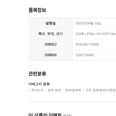
품목정보
발행일
2023년 04월 10일
쪽수, 무게, 크기
210쪽 | 370g | 152*220*13
ISBN13
9791192775098
ISBN10
1192775090
관련분류
카테고리 분류
국내도서
경제 경영
경제/경제학
각국 경제/경제사/전망
이 상품의 이벤트
(6개)