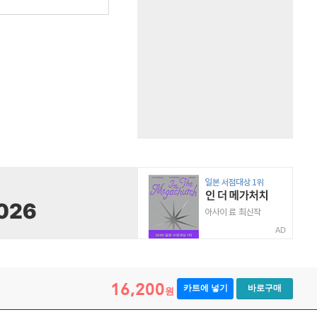
원
AD
16,200
카트에 넣기
바로구매
원