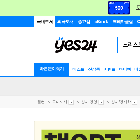
국내도서
외국도서
중고샵
eBook
크레마클럽
C
빠른분야찾기
베스트
신상품
이벤트
바이백
매
웰컴
국내도서
경제 경영
경제/경제학