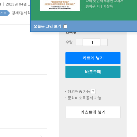
s
2023년 04월 10일
경제/경제학 top100 7주
스트
오늘은 그만 보기
판매중
수량
카트에 넣기
바로구매
해외배송 가능
문화비소득공제 가능
리스트에 넣기