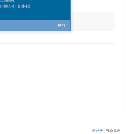
닫기
최신순
베스트순