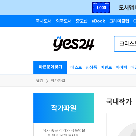
국내도서
외국도서
중고샵
eBook
크레마클럽
C
빠른분야찾기
베스트
신상품
이벤트
바이백
매
웰컴
작가파일
국내작가
작가파일
작가 혹은 작가와 작품명을
함께 검색해 보세요.