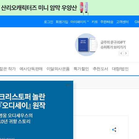
로그인
회원가입
마이페이지
카트
주문/배송
고객센터
Gl
젊은 작가
예사단독판매
이달의사은품
특가할인
추천도서
대량/법인