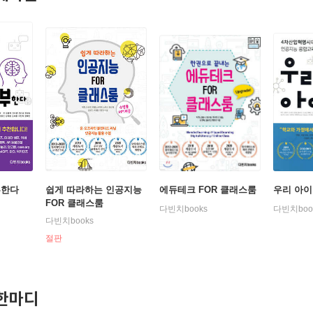
부한다
쉽게 따라하는 인공지능
에듀테크 FOR 클래스룸
우리 아이 
FOR 클래스룸
다빈치books
다빈치boo
다빈치books
절판
한마디