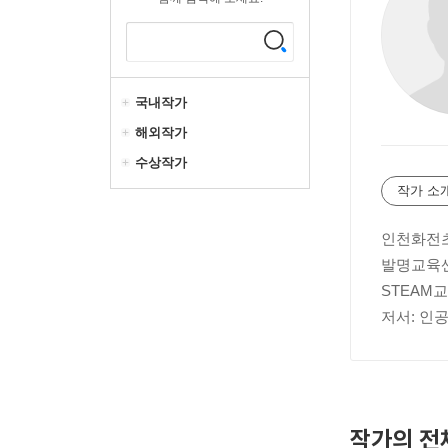
국내작가
해외작가
수상작가
작가 소
인천화전초
발명교육센
STEAM
저서: 인공
작가의 전