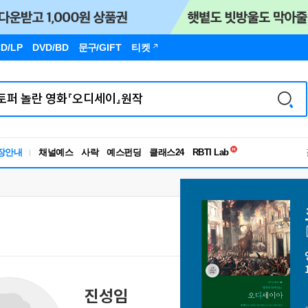
D/LP
DVD/BD
문구
/GIFT
티켓
독서유형검사
장안내
채널예스
사락
예스펀딩
클래스24
RBTI Lab
독서유형검사
진성임