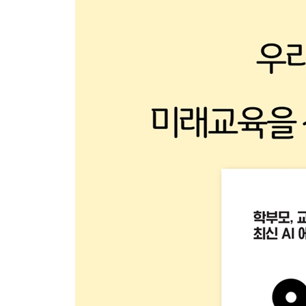
제2장 저학년부터
AI 펭톡 말하기가 쉬워지는 영어 학습 도우미
AR 동물관찰 내 손안의 동물원
똑똑! 수학탐험대 재미있게 배우는 수학
애니메이티드 드로잉스, 스크루블리 아이와 함께 
망고툰 누구나 웹툰 작가!
code.org, 엔트리 차근차근 코딩 첫걸음
제3장 고학년부터
AR 빛 실험실 증강현실로 체험하는 빛 실험
구글 아트앤컬쳐 방구석에서 떠나는 미술관 여행
미리캔버스 쉽고 예쁘게 만드는 발표 자료
Vrew 문서 작성처럼 쉬운 영상 편집
자바실험실 시뮬레이션으로 이해하는 과학원리
알지오매스, EBS 매스 온라인 수학 학습도구