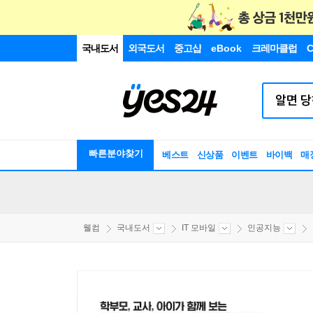
국내도서
외국도서
중고샵
eBook
크레마클럽
C
빠른분야찾기
베스트
신상품
이벤트
바이백
매
웰컴
국내도서
IT 모바일
인공지능