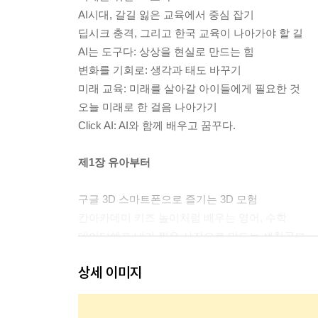
AI시대, 갈길 잃은 교육에서 중심 잡기
딥시크 충격, 그리고 한국 교육이 나아가야 할 길
AI는 도구다: 상상을 현실로 만드는 힘
변화를 기회로: 생각과 태도 바꾸기
미래 교육: 미래를 살아갈 아이들에게 필요한 것
오늘 미래로 한 걸음 나아가기
Click AI: AI와 함께 배우고 꿈꾸다.
제1장 유아부터
구글 3D 스마트폰으로 즐기는 3D 모험
칸아카데미 키즈 놀이처럼 배우는 영어, 수학
데이터쉐프 내가 찍은 사진으로 만드는 색칠공부
퀴버 퀴버 하나면, 세상이 놀이터
상세 이미지
수노 AI 우리 가족 노래 만들기
미리캔버스, Remove.bg, 캔바 내 손으로 준비하