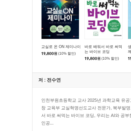
교실로 온 ON 제미나이
바로 배워서 바로 써먹
는 바이브 코딩
19,800
원
(10% 할인)
19,800
원
(10% 할인)
1
저 :
전수연
인천부원초등학교 교사 2025년 과학교육 유공
창 교육부 교실혁명선도교사 전문가, 북부발명교육
서 바로 써먹는 바이브 코딩, 우리는 AI와 공부
인공...