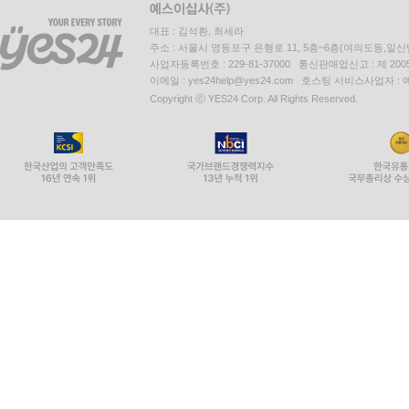
대표 : 김석환, 최세라
주소 : 서울시 영등포구 은행로 11, 5층~6층(여의도동,일신
사업자등록번호 : 229-81-37000 통신판매업신고 : 제 200
이메일 : yes24help@yes24.com 호스팅 서비스사업자 :
Copyright ⓒ YES24 Corp. All Rights Reserved.