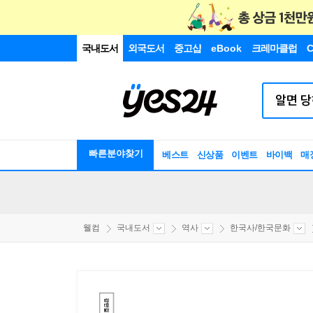
국내도서
외국도서
중고샵
eBook
크레마클럽
C
빠른분야찾기
베스트
신상품
이벤트
바이백
매
웰컴
국내도서
역사
한국사/한국문화