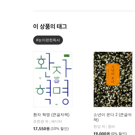
이 상품의 태그
#눈이편한독서
환자 혁명 (큰글자책)
소년이 온다 2 (큰글자
책)
조한경 저
에디터
|
한강 저
창비
|
17,550
원
(10% 할인)
19,000
원
(0% 할인)