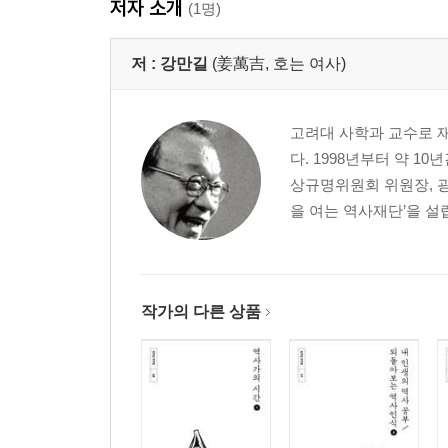
저자 소개
완전통일 전에도 『우리 민족의 현대사』 같은 책
(1명)
평화통일을 이루어가는 21세기 역사의 방향은?
저 :
강만길
(姜萬吉, 호는 여사)
11장 6ㆍ15선언 5주년 기념행사 이야기
6ㆍ15선언 5주년행사가 있기까지의 뒷이야기
고려대 사학과 교수로 
통일문제에 가시가 있는 글과 없는 글
다. 1998년부터 약 
인상적이었던 6ㆍ15선언 5주년 기념행사
상규명위원회 위원장, 광
김정일 국방위원장과의 오찬자리
을 여는 역사재단’을 설
6ㆍ15공동선언 후 통일은 많이 추진되었다
12장 상지대학교 총장 시절의 이야기
상지대학교 총장으로 부임하기까지
작가의 다른 상품
상지대학교 분규의 내력
교정 곳곳에 이상한 푯말이 꽂힌 대학
국내 ‘최고’의 ‘민주대학’ 상지대학교
우리나라의 대학경영에서 개선되어야 할 점들