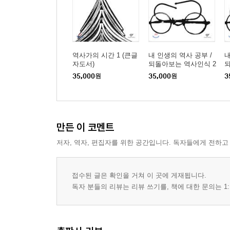
13장 그밖에 남겨두고 싶은 이야기들 1
쿄오또제국대학의 두 조선인 교수 이야기
자칭 자유주의자 오기영씨가 월북한 이야기
‘대일본제국’ 외무대신 박무덕 이야기
군사독재의 ‘독니’에 물린 지식인 이야기ㆍ하나
역사가의 시간 1 (큰글
내 인생의 역사 공부 /
내
자도서)
되돌아보는 역사인식 2
되
군사독재의 ‘독니’에 물린 지식인 이야기ㆍ둘
(큰글자도서)
(
35,000
원
35,000
원
3
비전향장기수들과의 인연 이야기
14장 그밖에 남겨두고 싶은 이야기들 2
이상룡 ‘임정’ 국무령의 『석주유고』 이야기
만든 이 코멘트
대학교수의 학점 주는 ‘신성한’ 권한에 관한 이야기
저자, 역자, 편집자를 위한 공간입니다. 독자들에게 전하고
평생 모은 장서를 북녘에 기증한 이야기
‘내일을 여는 역사재단’ 이야기
접수된 글은 확인을 거쳐 이 곳에 게재됩니다.
독자 분들의 리뷰는 리뷰 쓰기를, 책에 대한 문의는 1:
글쓰기를 마치면서
부록 친일반민족행위 진상규명 일지
해제 | 신용옥