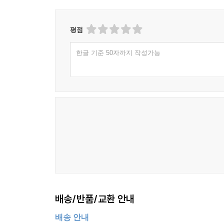
있다.
우리 시대 대표 지식인의 사상적 원천과 지향
평점
한글 기준 50자까지 작성가능
저자는 반세기 넘는 세월을 분단과 통일 문제를 
‘분단고통과 통일전망의 역사’에는 그의 ‘절박한
한다는 것을 거듭 강조하며 “분단현실에 안주하지 
팔십성상 저자의 선언은 우리에게 남겨진 과제를 
전18권에는 그가 평생 일관해온 지적·실천적 삶
짚어볼 수 있다.
※ 강만길 저작집 구성
1권 조선후기 상업자본의 발달
2권 분단시대의 역사인식
3권 조선시대 상공업사 연구
배송/반품/교환 안내
4권 한국민족운동사론
5권 일제시대 빈민생활사 연구
배송 안내