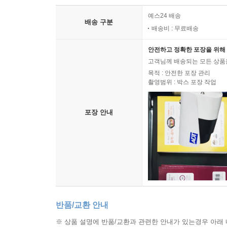
6권 통일운동시대의 역사인식
7권 조선민족혁명당과 통일전선
예스24 배송
배송 구분
8권 고쳐 쓴 한국근대사
배송비 : 무료배송
9권 고쳐 쓴 한국현대사
안전하고 정확한 포장을 위해 
10권 역사를 위하여
고객님께 배송되는 모든 상품을
11권 회상의 열차를 타고
목적 : 안전한 포장 관리
12권 20세기 우리 역사
촬영범위 : 박스 포장 작업
13권 21세기사의 서론을 어떻게 쓸 것인가
14권 역사는 이상의 현실화 과정이다
포장 안내
15권 우리 통일, 어떻게 할까요 / 역사는 변하고 만
16권 분단고통과 통일전망의 역사
17권 내 인생의 역사 공부 / 되돌아보는 역사인식
18권 역사가의 시간
반품/교환 안내
※ 상품 설명에 반품/교환과 관련한 안내가 있는경우 아래 