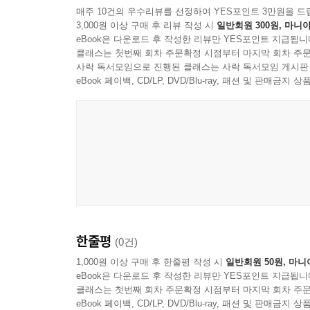
출간 당시 의도를 살려 원본을 유지하는 것을 
매주 10건의 우수리뷰를 선정하여 YES포인트 3만원을 드
3,000원 이상 구매 후 리뷰 작성 시
일반회원 300원, 마니아
연구자들이 적극 참여해 집필한 해제 20편은 40
eBook은 다운로드 후 작성한 리뷰만 YES포인트 지급됩니
클래스는 첫번째 회차 주문확정 시점부터 마지막 회차 주문
강만길, 역사학의 현재성을 믿는 우리 시대의 사표(
사락 독서모임으로 진행된 클래스는 사락 독서모임 게시판
eBook 페이백, CD/LP, DVD/Blu-ray, 패션 및 판매금
저자는 평생 역사가로서 살아오면서 지녀온 명제가 ‘역
변하고 만다’라고 술회한다. 일제강점기에 태어나
묵직한 울림을 준다. 그에게 역사란 화석화되어 정
미래에 대한 희망을 버리지 않는다. 실제로 그의
나아가는 역사학의 현재성은 대중성과 맞닿아 있다
있음을 밝힌다.
저자의 후학들이 해제에서 밝힌 스승 강만길의 면
객관적 타당성만 인정되면 관대하게 수용하여 새로
한줄평
(0건)
이처럼 저자 강만길은 엄청난 사료를 읽어내며 철
제자들에게는 학문적 포용력과 객관성?합리성을 지
1,000원 이상 구매 후 한줄평 작성 시
일반회원 50원, 마니
eBook은 다운로드 후 작성한 리뷰만 YES포인트 지급됩니
보여준 것은 물론이며, 회갑 기념 논총을 마다하
클래스는 첫번째 회차 주문확정 시점부터 마지막 회차 주문
출간하는 한편, ‘내일을 여는 역사 재단’을 설립해
eBook 페이백, CD/LP, DVD/Blu-ray, 패션 및 판매금