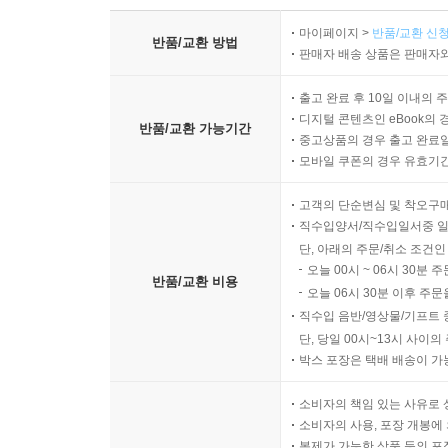
마이페이지 >
반품/교환 신청
반품/교환 방법
판매자 배송 상품은 판매자와
출고 완료 후 10일 이내의 
디지털 콘텐츠인 eBook의 
반품/교환 가능기간
중고상품의 경우 출고 완료일
모바일 쿠폰의 경우 유효기간(
고객의 단순변심 및 착오구
직수입양서/직수입일서중 일
단, 아래의 주문/취소 조건인
오늘 00시 ~ 06시 30분 
반품/교환 비용
오늘 06시 30분 이후 주문
직수입 음반/영상물/기프트 
단, 당일 00시~13시 사이
박스 포장은 택배 배송이 가
소비자의 책임 있는 사유로 
소비자의 사용, 포장 개봉에 
복제가 가능한 상품 등의 포장을 