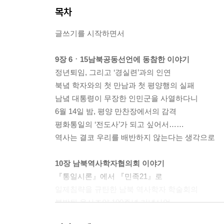
목차
글쓰기를 시작하면서
9장 6ㆍ15남북공동선언에 동참한 이야기
정년퇴임, 그리고 ‘경실련’과의 인연
북녘 학자와의 첫 만남과 첫 평양행의 실패
남녘 대통령이 무장한 인민군을 사열하다니
6월 14일 밤, 평양 만찬장에서의 감격
평화통일의 ‘전도사’가 되고 싶어서……
역사는 결코 우리를 배반하지 않는다는 생각으로
10장 남북역사학자협의회 이야기
『통일시론』에서 『민족21』로
일제침략을 규탄한 남북 역사학자 학술회의
불발된 을사조약 100주년 기념사업
북녘 리종혁 아태 부위원장과의 인연