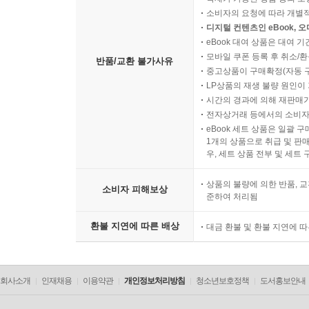
소비자의 요청에 따라 개별
디지털 컨텐츠인 eBook, 
eBook 대여 상품은 대여 기
모바일 쿠폰 등록 후 취소/환
반품/교환 불가사유
중고상품이 구매확정(자동 
LP상품의 재생 불량 원인이 기
시간의 경과에 의해 재판매가
전자상거래 등에서의 소비자
eBook 세트 상품은 일괄 
1개의 상품으로 취급 및 판매
우, 세트 상품 전부 및 세트
상품의 불량에 의한 반품, 교
소비자 피해보상
준하여 처리됨
환불 지연에 따른 배상
대금 환불 및 환불 지연에 
회사소개
인재채용
이용약관
개인정보처리방침
청소년보호정책
도서홍보안내