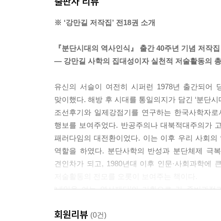
출판사 리뷰
강만길 연보
※ ‘강만길 저작집’ 전18권 소개
저서목록 및 상훈경력
『분단시대의 역사인식』 출간 40주년 기념 저작집
― 강만길 사학의 집대성이자 실천적 저술활동의 총
유신의 서슬이 여전히 시퍼런 1978년 출간되어
맞이했다. 해방 후 시대를 통일의지가 담긴 ‘분단
조선후기와 일제강점기를 연구하는 한국사학자로서
행보를 보여주었다. 반공주의나 대북적대주의가 고
패러다임의 대전환이었다. 이는 이후 우리 사회의
역할을 하였다. 분단사학의 반성과 분단체제 극
견인차가 되고, 1980년대 이후 인문·사회과학에 
저술활동의 전모를 오롯이 보여주는 책이다.
‘내일을 여는 역사재단’의 기획으로 긴 준비과정
타율성론을 극복하고자 한 조선후기 자본주의 
회원리뷰
연구저작들과 한국근현대사 개설서, 통일관련 대중
(0건)