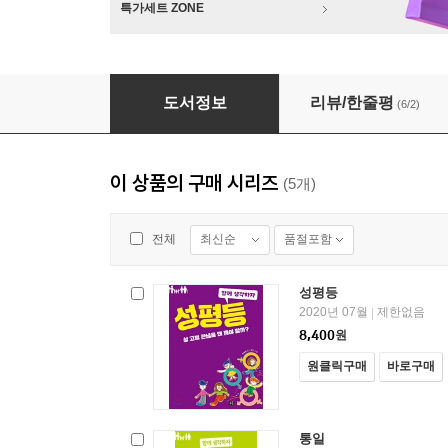
특가세트 ZONE
성평등
도서정보
리뷰/한줄평
(6/2)
이 상품의 구매 시리즈
(5개)
최신순
품절포함
전체
성평등
2020년 07월
제한없음
|
8,400
원
원클릭구매
바로구매
통일