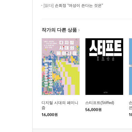
[읽다]
손희정 “여성이 쓴다는 것은”
작가의 다른 상품
디지털 시대의 페미니
스티프트(Stiffed)
손
즘
56,000
원
16,000
원
1