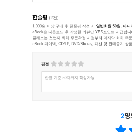
그럴수록 비판 의식을 갖고 냉정하게 평가해야 합니다
첫 걸음이 될 것입니다.
한줄평
(2건)
1,000원 이상 구매 후 한줄평 작성 시
일반회원 50원, 마니
eBook은 다운로드 후 작성한 리뷰만 YES포인트 지급됩니
클래스는 첫번째 회차 주문확정 시점부터 마지막 회차 주문
3권 《통일》 통일은 아직도 모두가 간절히 바라는 
eBook 페이백, CD/LP, DVD/Blu-ray, 패션 및 판매금
해야 하는지 깊이 있게 살펴봅니다. 그간 우리는 
먼저 북한을 제대로 평가해야 합니다. 이 책은 남북 
평점
한글 기준 50자까지 작성가능
4권 《노동》 인류는 아주 오래전부터 노동을 해 왔
노동은 우리 사회에서 그 가치를 제대로 인정받지 
하면 노동에 대한 편견을 바로잡을 수 있게 도와줄 
2
명