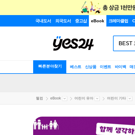
국내도서
외국도서
중고샵
eBook
크레마클럽
C
빠른분야찾기
베스트
신상품
이벤트
바이백
매
웰컴
eBook
어린이 유아
어린이 기타