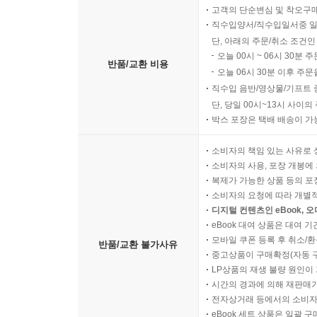
고객의 단순변심 및 착오구
직수입양서/직수입일서중 일
단, 아래의 주문/취소 조건인
오늘 00시 ~ 06시 30분 
반품/교환 비용
오늘 06시 30분 이후 주문
직수입 음반/영상물/기프트 
단, 당일 00시~13시 사이
박스 포장은 택배 배송이 가
소비자의 책임 있는 사유로 
소비자의 사용, 포장 개봉에 
복제가 가능한 상품 등의 포장을 
소비자의 요청에 따라 개별
디지털 컨텐츠인 eBook, 
eBook 대여 상품은 대여 기
모바일 쿠폰 등록 후 취소/환
반품/교환 불가사유
중고상품이 구매확정(자동 
LP상품의 재생 불량 원인이 기
시간의 경과에 의해 재판매가
전자상거래 등에서의 소비자
eBook 세트 상품은 일괄 