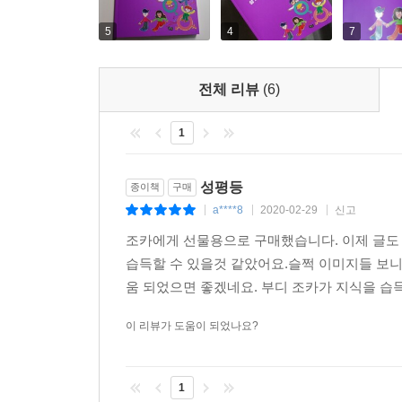
5
4
7
<함께 생각하자> 시리즈는 미래의 주인공인 어
시리즈입니다. 더 나은 미래를 위해, 정의로운 대
전체 리뷰
(6)
문제가 아니라고 치부해 넘겨 버릴 수 있는 이슈들
행동해야 하는지 소개합니다. 각 주제들을 익힌 다음
1
어린이뿐만 아니라 부모와 교사 등 어른들도 함께 보
성평등
종이책
구매
a****8
2020-02-29
신고
|
|
|
1권 《폭력》 폭력은 우리 사회를 병들게 하는 악 
조카에게 선물용으로 구매했습니다. 이제 글도 
어떻게 해야 하는지 알아봅니다. 폭력은 가해자를
습득할 수 있을것 같았어요.슬쩍 이미지들 보니
대응하는 방법을 익히도록 이끌어 폭력을 근절하는 
움 되었으면 좋겠네요. 부디 조카가 지식을 습득
이 리뷰가 도움이 되었나요?
2권 《GMO》 GMO는 생명의 존엄성과 관련하
1
인류에게 이로운지 GMO에 대한 진실을 낱낱이 