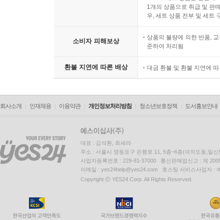
1개의 상품으로 취급 및 판매
우, 세트 상품 전부 및 세트
상품의 불량에 의한 반품, 교
소비자 피해보상
준하여 처리됨
환불 지연에 따른 배상
대금 환불 및 환불 지연에 
회사소개
인재채용
이용약관
개인정보처리방침
청소년보호정책
도서홍보안내
대표 : 김석환, 최세라
주소 : 서울시 영등포구 은행로 11, 5층~6층(여의도동,일신
사업자등록번호 : 229-81-37000 통신판매업신고 : 제 200
이메일 : yes24help@yes24.com 호스팅 서비스사업자 :
Copyright ⓒ YES24 Corp. All Rights Reserved.