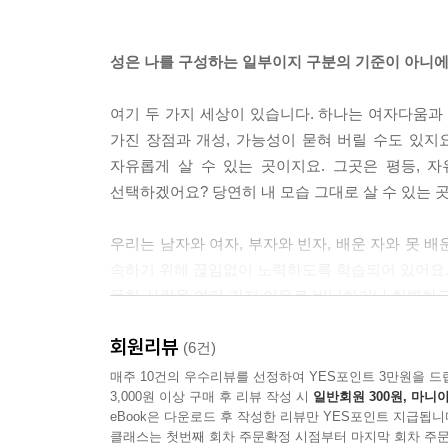
성은 나를 구성하는 일부이지 구분의 기준이 아니에
여기 두 가지 세상이 있습니다. 하나는 여자다움과
가진 장점과 개성, 가능성이 묻혀 버릴 수도 있지요
자유롭게 살 수 있는 곳이지요. 그곳은 평등, 자
선택하겠어요? 당연히 내 모습 그대로 살 수 있는 
우리는 남자와 여자, 부자와 빈자, 배운 자와 못 배
속하기 위해 끊임없이 노력하도록 학습되어 있어요. 
못한 사람을 여러 가지 이유로 비난하거나 차별하고
우리 사회 안에서 무척 공고해요. 성은 나를 구
회원리뷰
‘나답게’ 사는 것이 중요하지요. 하지만 우리 사회는
(6건)
끊임없이 문제를 제기하고 고정 관념을 깨기 위해 
매주 10건의 우수리뷰를 선정하여 YES포인트 3만원을 드
3,000원 이상 구매 후 리뷰 작성 시
일반회원 300원, 마니아
eBook은 다운로드 후 작성한 리뷰만 YES포인트 지급됩니
클래스는 첫번째 회차 주문확정 시점부터 마지막 회차 주문