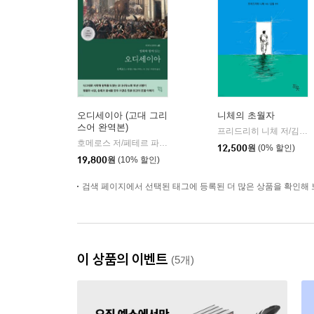
오디세이아 (고대 그리
니체의 초월자
스어 완역본)
프리드리히 니체 저/김철 편역
호메로스 저/페테르 파울 루벤스 그림/박문재 역
현대지성
|
12,500
원
(0% 할인)
19,800
원
(10% 할인)
검색 페이지에서 선택된 태그에 등록된 더 많은 상품을 확인해 
이 상품의 이벤트
(5개)