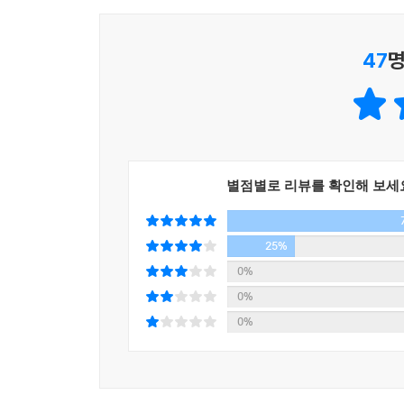
47
명
오늘의 재해, 내일의 공존
태풍, 지진, 산사태... 어떻게 대처할 것인가?
별점별로 리뷰를 확인해 보세
기후변화로 인해 지구의 균형이 무너지면서 생태
책에서 자연 현상과 재해, 재난, 재앙을 구분하
25%
정정해주고 현재에 닥친 위기의 심각성을 꾸준하게
0%
0%
0%
자연 현상 자체는 전 지구적인 순환 흐름이다. 현상
재앙의 범주에 들지 않도록 현상이 어느 시기에 어