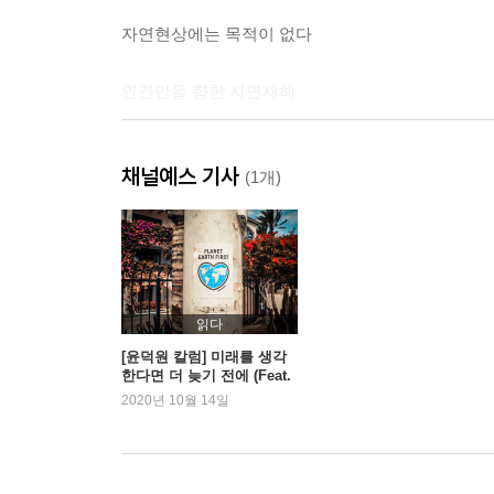
자연현상에는 목적이 없다
인간만을 향한 자연재해
막을 수 없는 비바람과 흔들리는 땅
채널예스 기사
(1개)
육지를 집어삼키는 바닷속의 지진
Q/A 묻고 답하기
읽다
[윤덕원 칼럼] 미래를 생각
한다면 더 늦기 전에 (Feat.
2부 기후변화는 현실이다 - 미세먼지, 지구온난화
환경 콘서트 ‘내일은 늦으
2020년 10월 14일
리’)
매년 여름이 앞당겨지는 이유, 온실가스
미세먼지로 박탈당한 숨 쉴 수 있는 권리