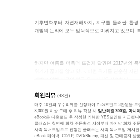
기후변화부터 자연재해까지, 지구를 둘러싼 환경
개발의 논리에 모두 암묵적으로 미뤄지고 있으며, 
하지만 여름을 더욱더 뜨겁게 달궜던 2017년의 폭
위기가 끊이질 않고 있다. 이런 위기를 단순한 자연
개발로 인해 지구의 평균 온도가 1℃ 상승했다.
회원리뷰
(48건)
매주 10건의 우수리뷰를 선정하여 YES포인트 3만원을 드
3,000원 이상 구매 후 리뷰 작성 시
일반회원 300원, 마니아
저자는 단순한 1℃ 증가가 아닌 지구의 균형이 무
eBook은 다운로드 후 작성한 리뷰만 YES포인트 지급됩니
지켰던 지구에 수십 년 만에 예상 범주를 넘어선 
클래스는 첫번째 회차 주문확정 시점부터 마지막 회차 주문
기후변화를 둘러싼 오해와 진실을 구체적인 데이터
사락 독서모임으로 진행된 클래스는 사락 독서모임 게시판
뜨거운 화두로 떠오르고 있는 사안들을 전하고 있다
eBook 페이백, CD/LP, DVD/Blu-ray, 패션 및 판매금