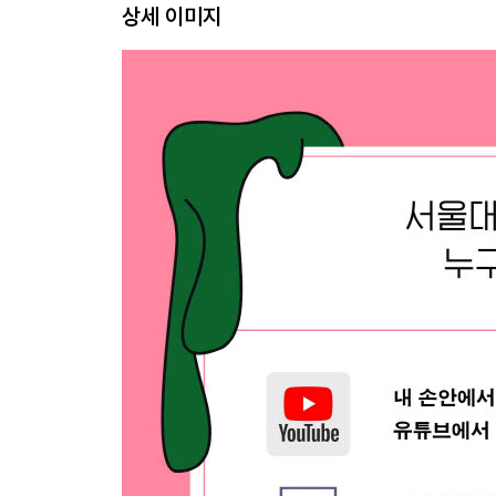
상세 이미지
지구온난화, 1℃로 뒤바뀐 삶의 터전
미래의 기후변화 시나리오
Q/A 묻고 답하기
3부 생존을 넘어 공존으로 - 거대 쓰레기, 자원 부족
지구 종말까지 단 100초
플라스틱, 최악의 쓰레기섬을 만들다
개척되지 않은 블루오션, 심해 자원