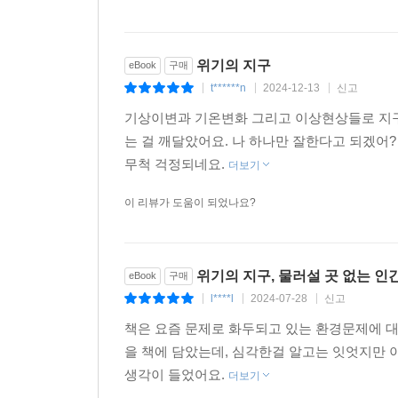
심지어는 총기까지 우리의 일상에서 매우 많은 부분
않을 것이다.
위기의 지구
eBook
구매
t******n
2024-12-13
신고
|
|
|
지난 70년간 전 세계에서 약 40억 톤의 플라스틱
기상이변과 기온변화 그리고 이상현상들로 지구
썩지 않은 채 그대로 지구에 쌓여 있다. 플라스
는 걸 깨달았어요. 나 하나만 잘한다고 되겠어
폐플라스틱으로 대표되는 환경오염을 비롯, 태풍과
무척 걱정되네요.
더보기
우리 삶의 터전을 되살릴 해결책을 제시하고 있다.
이 리뷰가 도움이 되었나요?
위기의 지구, 물러설 곳 없는 인
eBook
구매
인류와 지구와 함께 살아남는 법
l****l
2024-07-28
신고
|
|
|
공존의 희망은 바다에 있다!
책은 요즘 문제로 화두되고 있는 환경문제에 
을 책에 담았는데, 심각한걸 알고는 잇엇지만
생각이 들었어요.
더보기