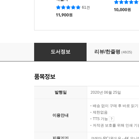
61건
10,000
원
11,900
원
위기의 지구, 물러설 곳 없는 인간
도서정보
리뷰/한줄평
(48/25)
품목정보
발행일
2020년 06월 25일
배송 없이 구매 후 바로 읽
제한없음
이용안내
TTS 가능
저작권 보호를 위해 인쇄 기
지원기기
크레마 /PC(윈도우 - 4K 모