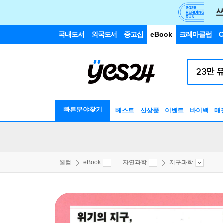
국내도서
외국도서
중고샵
eBook
크레마클럽
C
빠른분야찾기
베스트
신상품
이벤트
바이백
매
웰컴
eBook
자연과학
지구과학