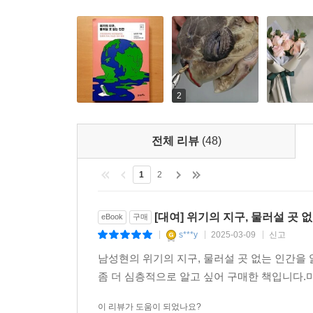
하지만 지구의 균형이 무너짐에 따라 재해의 영향이 
대처로 논란이 되었던 경주 지진과 2017년 수능
다음 세대가 해결해야 할 미래가 아닌 지금 당장 눈
2
전체 리뷰
(48)
일상의 패러다임을 바꾼 ‘플라스틱기’
1
2
푸른 행성 지구에 위기를 불러오다!
[대여] 위기의 지구, 물러설 곳 
eBook
구매
s***y
2025-03-09
신고
|
|
|
남성현의 위기의 지구, 물러설 곳 없는 인간을
좀 더 심층적으로 알고 싶어 구매한 책입니다
시대는 인류의 역사를 바꾼 도구의 발명에 따라 구분된
왔다. 그렇다면 21세기 일상의 패러다임을 바꾼
이 리뷰가 도움이 되었나요?