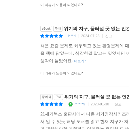
이 리뷰가 도움이 되었나요?
지구 종말까지 앞으로 100초, 이제는 돌이킬 
그렇다면 지구와 함께 살아갈 방법은 무엇일까? 
공존할 수 있는 희망을 찾고 있다. 바다에서 지구
흐름을 이용해서 쓰레기를 수거한다는 오션 클린
위기의 지구, 물러설 곳 없는 인
eBook
구매
발굴하면서 자원 문제 역시 해결할 수 있다고 보았다
l****l
2024-07-28
신고
|
|
|
책은 요즘 문제로 화두되고 있는 환경문제에 
을 책에 담았는데, 심각한걸 알고는 잇엇지만
생각이 들었어요.
더보기
또한 기술이 발달하면서 프로파일링 플로트 등 최첨
전 세계인들이 위기의 지구를 되살리기 위해 힘
이 리뷰가 도움이 되었나요?
자연과학으로 재해를 예측하는 것뿐만 아니라 정책
있다.
위기의 지구, 물러설 곳 없는 인
종이책
구매
j******9
2023-01-30
신고
|
|
|
21세기북스 출판사에서 나온 서가명강시리즈라
바다는 여전히 미지의 영역으로 남아 있다. 아직
서 알 수 있듯 해당 도서를 읽고 현재 지구가 
지구의 위기를 받아들인 전 세계가 힘을 모아 데이
가 대처해야할 계획까지 일러주는 유익한 도서