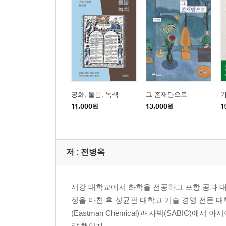
홀로세와 인류세
거대한 가속
2부 기후위기 대응 행동
1장 전환의 큰 그림
1.5℃와 2℃ 사이
UN기후변화협약과 파리 협정
탄소중립과 탄소예산
공화, 돌봄, 녹색
그 존재만으로
그린뉴딜
11,000
원
13,000
원
1
기후정의/정의로운 전환
엔트로피와 경제
생태경제
저 :
전병옥
도넛경제
탈성장
순환경제
서강 대학교에서 화학을 전공하고 포항 공과 대학
커먼스 기반 경제
정을 마친 후 성균관 대학교 기술 경영 전문 
과감한 전환─몬트리올 의정서
(Eastman Chemical)과 사빅(SABIC