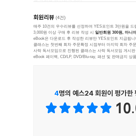
큰 그림을 제시하고 있다.
회원리뷰
‘중고등학생도 이해할 수 있는 수준의 교양서/안내서
(4건)
담고 있다. 즉, 기후위기 기초+심화 교과서라고 할 수
매주 10건의 우수리뷰를 선정하여 YES포인트 3만원을 드
3,000원 이상 구매 후 리뷰 작성 시
일반회원 300원, 마니아
eBook은 다운로드 후 작성한 리뷰만 YES포인트 지급됩니
책의 모토는 쉬움, 친절함, 명쾌함이다. 그러나 모
클래스는 첫번째 회차 주문확정 시점부터 마지막 회차 주문
할것 없이 모두 행동에 나서자는 호소가 짙게 깔려 
사락 독서모임으로 진행된 클래스는 사락 독서모임 게시판
온실가스 같은 지구과학 분야부터 탄소중립, 그린뉴딜
eBook 페이백, CD/LP, DVD/Blu-ray, 패션 및 판매금
라이프스타일, 제로 웨이스트, 기후밥상/기후미식 등
있으며, 키워드 항목 본문 뒤에는 ‘더 찾아보기’를 
기후위기, 지금 정확히 얼마나 심각한 상황에 와 있
4
명의 예스24 회원이 평가한
무엇이 문제의 근본원인이고, 누가 책임 주체라고 볼
10.
기후위기 극복에 어떤 식의 (인류/한국/공동체 차원
국가, 지자체, 기업, 시민은 지금 이곳에서 당장 무엇
머릿속에서 명쾌하게 정리되지 않는 부분이 있다면, 
일반 시민, 비즈니스맨, 공무원을 위한 교양서 역