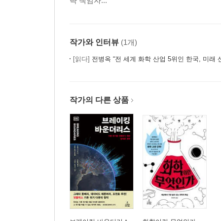
략 책임자...
2장 기후위기 대응 정책
에너지 전환과 Re100
전기화
작가와 인터뷰
(1개)
재생에너지
[읽다]
전병옥 “전 세계 화학 산업 5위인 한국, 미래
핵발전
그린 택소노미
탄소가격제도
작가의 다른 상품
그린 리모델링/제로에너지 건축
자연기반해법─재자연화
자연기반해법─조림과 블루카본
식량위기 대응 농업 정책
기후적응
회복력
업사이클링
폐기물 처리
탈탄소 기술 혁신