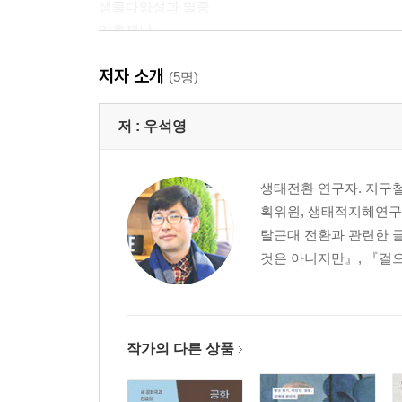
생물다양성과 멸종
기후재난
식량위기
저자 소개
(5명)
2장. 왜 지금 지구의 기후가 변화하는 걸까?
지구 시스템과 온실효과
저 :
우석영
복사에너지와 온실효과
화석연료와 지구온난화
생태전환 연구자. 지구
온실가스
획위원, 생태적지혜연구소
온실가스 배출원
탈근대 전환과 관련한 글
에어로졸
것은 아니지만』, 『걸으면 해
3장. 지구에 출현한 인간과 그 발자국
지구의 역사
생태계의 출현
작가의 다른 상품
호모 사피엔스의 등장과 문명
매우 예외적인 안락한 시기─골디락스