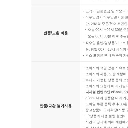
고객의 단순변심 및 착오구
직수입양서/직수입일서중 일
단, 아래의 주문/취소 조건인
오늘 00시 ~ 06시 30분 
반품/교환 비용
오늘 06시 30분 이후 주문
직수입 음반/영상물/기프트 
단, 당일 00시~13시 사이
박스 포장은 택배 배송이 가
소비자의 책임 있는 사유로 
소비자의 사용, 포장 개봉에 
복제가 가능한 상품 등의 포장을 
소비자의 요청에 따라 개별
디지털 컨텐츠인 eBook, 
eBook 대여 상품은 대여 기
모바일 쿠폰 등록 후 취소/환
반품/교환 불가사유
중고상품이 구매확정(자동 
LP상품의 재생 불량 원인이 기
시간의 경과에 의해 재판매가
전자상거래 등에서의 소비자