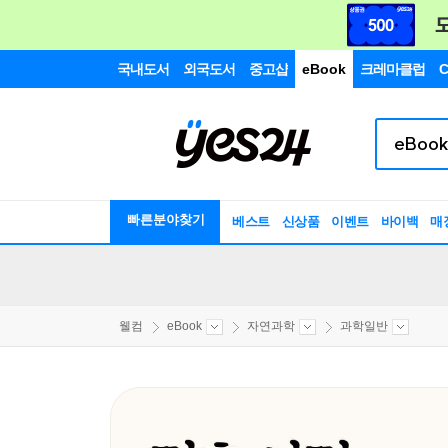
국내도서
외국도서
중고샵
eBook
크레마클럽
C
빠른분야찾기
베스트
신상품
이벤트
바이백
매
웰컴
eBook
자연과학
과학일반