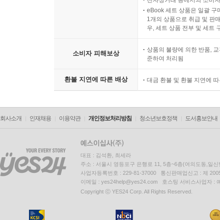
eBook 세트 상품은 일괄 
1개의 상품으로 취급 및 판매
우, 세트 상품 전부 및 세트
상품의 불량에 의한 반품, 교
소비자 피해보상
준하여 처리됨
환불 지연에 따른 배상
대금 환불 및 환불 지연에 
회사소개
인재채용
이용약관
개인정보처리방침
청소년보호정책
도서홍보안내
대표 : 김석환, 최세라
주소 : 서울시 영등포구 은행로 11, 5층~6층(여의도동,일신
사업자등록번호 : 229-81-37000 통신판매업신고 : 제 200
이메일 : yes24help@yes24.com 호스팅 서비스사업자 :
Copyright ⓒ YES24 Corp. All Rights Reserved.