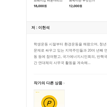
브레이킹 바운더리스
화학이란 무엇인가
3장 기후시민으로 살아가기
18,000
원
12,000
원
문명 전환과 생태시민
기후시민/녹색계급
사상의 대전환─포스트휴먼 지구철학
저 :
이헌석
사상의 대전환─수막 카우사이
탈소비주의
제국적 생활양식
학생운동 시절부터 환경운동을 해왔으며, 청년
1.5℃ 라이프스타일
문제로 싸우고 있는 지역주민들과 20여 년째 
기후재난 돌봄
동 등에 참여했고, 국가에너지시민회의, 반핵
물질 돌봄과 상품 돌봄
간 연대체의 사무국 활동을 계속해...
제로 웨이스트
기후밥상/기후미식
기후소송
작가의 다른 상품
시민불복종
단위 안내
찾아보기