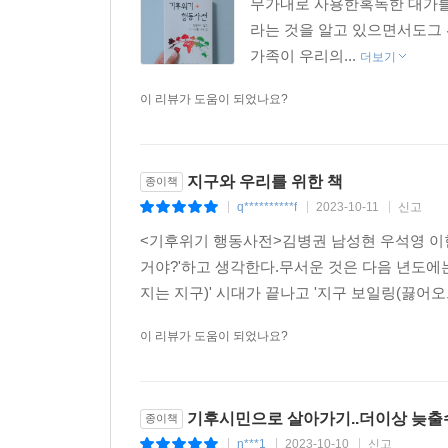
무가내로 사용한혹독한 대가를
라는 것을 알고 있으면서도그 
가족이 우리의...
더보기
이 리뷰가 도움이 되었나요?
지구와 우리를 위한 책
종이책
q**********f
2023-10-11
신고
|
|
|
<기후위기 행동사전>김병권 남성현 우석영 이헌
거야?'하고 생각한다.무서운 것은 다음 년도에는
지는 지구)' 시대가 끝나고 '지구 보일링(끓어오
이 리뷰가 도움이 되었나요?
기후시민으로 살아가기..더이상 늦
종이책
n***1
2023-10-10
신고
|
|
|