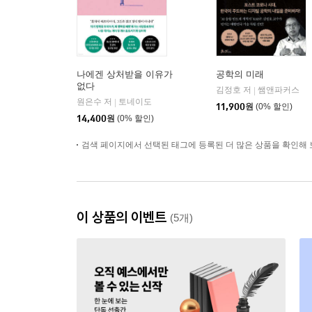
나에겐 상처받을 이유가
공학의 미래
없다
김정호 저
쌤앤파커스
|
원은수 저
토네이도
|
11,900
원
(0% 할인)
14,400
원
(0% 할인)
검색 페이지에서 선택된 태그에 등록된 더 많은 상품을 확인해 
이 상품의 이벤트
(5개)