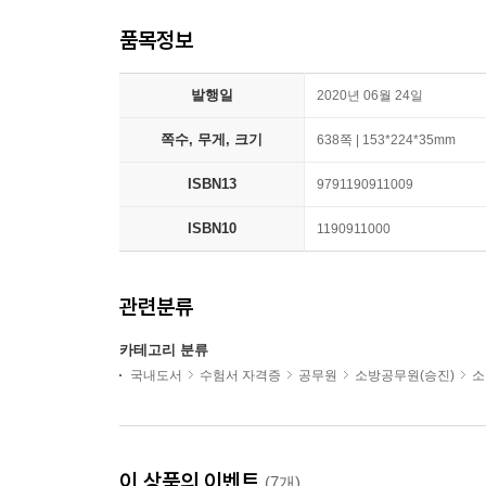
품목정보
발행일
2020년 06월 24일
쪽수, 무게, 크기
638쪽 | 153*224*35mm
ISBN13
9791190911009
ISBN10
1190911000
관련분류
카테고리 분류
국내도서
수험서 자격증
공무원
소방공무원(승진)
소
이 상품의 이벤트
(7개)