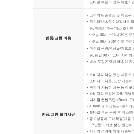
모바일 쿠폰의 경우 유효기간(
고객의 단순변심 및 착오구
직수입양서/직수입일서중 일
단, 아래의 주문/취소 조건인
오늘 00시 ~ 06시 30분 
반품/교환 비용
오늘 06시 30분 이후 주문
직수입 음반/영상물/기프트 
단, 당일 00시~13시 사이
박스 포장은 택배 배송이 가
소비자의 책임 있는 사유로 
소비자의 사용, 포장 개봉에 
복제가 가능한 상품 등의 포장을 
소비자의 요청에 따라 개별
디지털 컨텐츠인 eBook, 
eBook 대여 상품은 대여 기
모바일 쿠폰 등록 후 취소/환
반품/교환 불가사유
중고상품이 구매확정(자동 
LP상품의 재생 불량 원인이 기
시간의 경과에 의해 재판매가