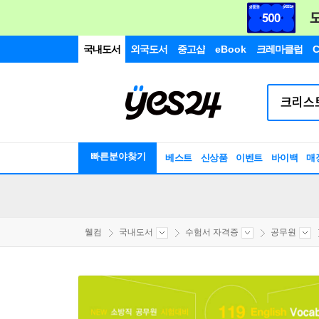
국내도서
외국도서
중고샵
eBook
크레마클럽
C
빠른분야찾기
베스트
신상품
이벤트
바이백
매
웰컴
국내도서
수험서 자격증
공무원