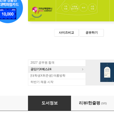
사이즈비교
공유하기
2027 공무원 합격
공단기X예스24
[대학생X취준생] 여름방학
하반기 채용 시작
NEW 참 쉬운 이솔 소방영어 어휘
도서정보
리뷰/한줄평
(0/0)