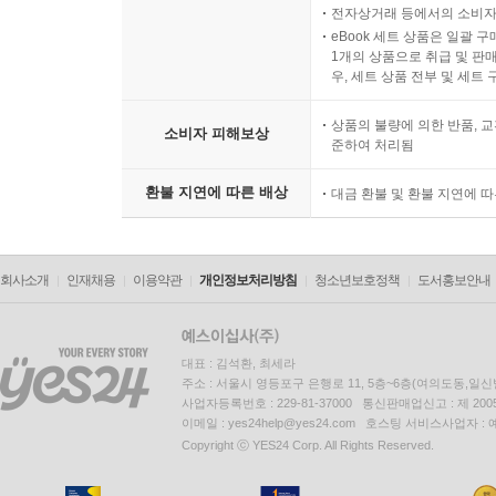
전자상거래 등에서의 소비자
eBook 세트 상품은 일괄 
1개의 상품으로 취급 및 판매
우, 세트 상품 전부 및 세트
상품의 불량에 의한 반품, 교
소비자 피해보상
준하여 처리됨
환불 지연에 따른 배상
대금 환불 및 환불 지연에 
회사소개
인재채용
이용약관
개인정보처리방침
청소년보호정책
도서홍보안내
대표 : 김석환, 최세라
주소 : 서울시 영등포구 은행로 11, 5층~6층(여의도동,일신
사업자등록번호 : 229-81-37000 통신판매업신고 : 제 200
이메일 : yes24help@yes24.com 호스팅 서비스사업자 :
Copyright ⓒ YES24 Corp. All Rights Reserved.