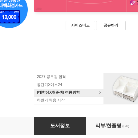
사이즈비교
공유하기
2027 공무원 합격
공단기X예스24
[대학생X취준생] 여름방학
하반기 채용 시작
참 쉬운 이솔 소방영어 문법
도서정보
리뷰/한줄평
(0/0)