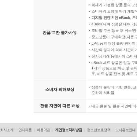
복제가 가능한 상품 등의 포장을 
소비자의 요청에 따라 개별
디지털 컨텐츠인 eBook, 
eBook 대여 상품은 대여 기
모바일 쿠폰 등록 후 취소/환
반품/교환 불가사유
중고상품이 구매확정(자동 
LP상품의 재생 불량 원인이 기
시간의 경과에 의해 재판매가
전자상거래 등에서의 소비자
eBook 세트 상품은 일괄 
1개의 상품으로 취급 및 판매
우, 세트 상품 전부 및 세트
상품의 불량에 의한 반품, 교
소비자 피해보상
준하여 처리됨
환불 지연에 따른 배상
대금 환불 및 환불 지연에 
회사소개
인재채용
이용약관
개인정보처리방침
청소년보호정책
도서홍보안내