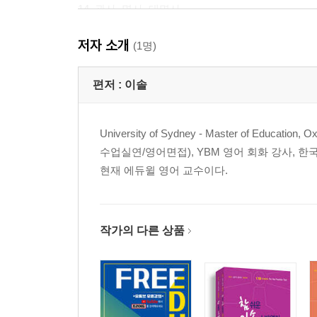
14. 관사, 명사, 대명사 ···········································
15. 가정법 ·······················································
저자 소개
16. 관계사 ·······················································
(1명)
17. 일치, 병렬 / 도치, 강조 ······································
편저 :
이솔
University of Sydney - Master of Educa
수업실연/영어면접), YBM 영어 회화 강사, 한
현재 에듀윌 영어 교수이다.
작가의 다른 상품