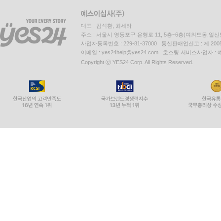
대표 : 김석환, 최세라
주소 : 서울시 영등포구 은행로 11, 5층~6층(여의도동,일신
사업자등록번호 : 229-81-37000 통신판매업신고 : 제 200
이메일 : yes24help@yes24.com 호스팅 서비스사업자 :
Copyright ⓒ YES24 Corp. All Rights Reserved.