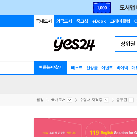
국내도서
외국도서
중고샵
eBook
크레마클럽
C
빠른분야찾기
베스트
신상품
이벤트
바이백
매
웰컴
국내도서
수험서 자격증
공무원