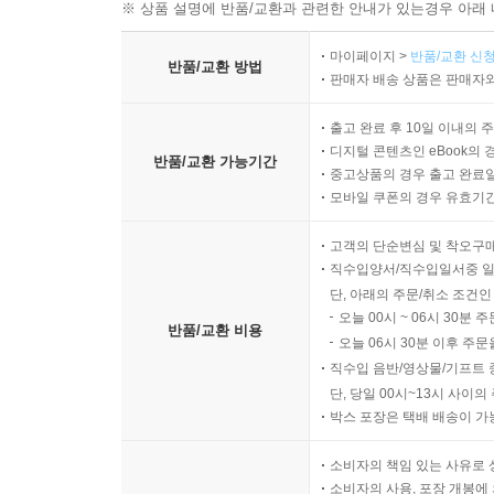
※ 상품 설명에 반품/교환과 관련한 안내가 있는경우 아래 
마이페이지 >
반품/교환 신청
반품/교환 방법
판매자 배송 상품은 판매자와
출고 완료 후 10일 이내의 
디지털 콘텐츠인 eBook의 
반품/교환 가능기간
중고상품의 경우 출고 완료일
모바일 쿠폰의 경우 유효기간(
고객의 단순변심 및 착오구
직수입양서/직수입일서중 일
단, 아래의 주문/취소 조건인
오늘 00시 ~ 06시 30분 
반품/교환 비용
오늘 06시 30분 이후 주문
직수입 음반/영상물/기프트 
단, 당일 00시~13시 사이
박스 포장은 택배 배송이 가
소비자의 책임 있는 사유로 
소비자의 사용, 포장 개봉에 