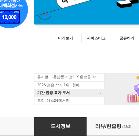
미리보기
사이즈비교
공유하기
뮤지컬 〈휴남동 서점〉X 황보름 작가 북토크
2026 젊은 작가 1위 : 청예
기간 한정 특가 도서
오직, 예스24에서만
이 세상에 쉬운 일은 없다
도서정보
리뷰/한줄평
(23/3)