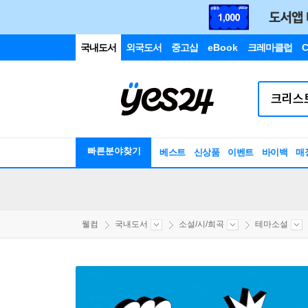
국내도서
외국도서
중고샵
eBook
크레마클럽
C
빠른분야찾기
베스트
신상품
이벤트
바이백
매
웰컴
국내도서
소설/시/희곡
테마소설