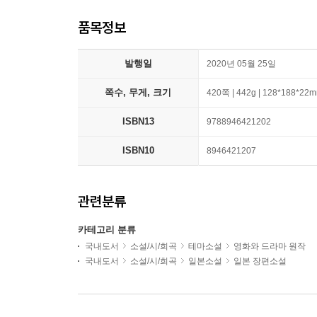
품목정보
발행일
2020년 05월 25일
쪽수, 무게, 크기
420쪽 | 442g | 128*188*22
ISBN13
9788946421202
ISBN10
8946421207
관련분류
카테고리 분류
국내도서
소설/시/희곡
테마소설
영화와 드라마 원작
국내도서
소설/시/희곡
일본소설
일본 장편소설