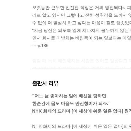
오랫동안 근무한 전전전 직장은 거의 방전되다시피
리로 알고 있지만 그렇다고 전혀 성취감을 느끼지 않
수 없이 더 열심히 하고 싶다는 마음이 절로 샘솟았
“지금 당신은 되도록 일에 지나치게 몰두하지 않는 
면서 회사를 떠받치는 버팀목이 되는 일보다는 매일 
--- p.186
일할 때 특히 예민해지는 사람은 있어도 일한다고 
쁜 것입니다. 기본적으로 좋은 성격을 지닌 동료는 
--- p.210
출판사 리뷰
“솔직히 예전 직장은 업무 환경이나 인간관계는 썩 
“어느 날 좋아하는 일에 배신을 당하면
들어오면 정신적인 타격이 커서 자신감이 깎이더라고요
한순간에 몸도 마음도 만신창이가 되죠.”
“일할 때 흔히 각오하는 것이라는 말은 좀처럼 정의
NHK 화제의 드라마 [이 세상에 쉬운 일은 없다] 원
--- p.231
NHK 화제의 드라마 [이 세상에 쉬운 일은 없다]
아아, 하고 수긍하면서 나는 모리나가 씨에 대해서 