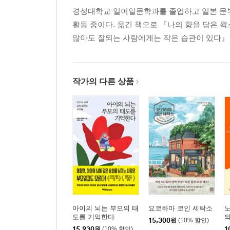
경성대학교 일어일문학과를 졸업하고 일본 문부
활동 중이다. 옮긴 책으로 『나의 향을 담은 
않아도 잘되는 사람에게는 작은 습관이 있다』 
작가의 다른 상품
아이의 뇌는 부모의 태
요코하마 코인 세탁소
도를 기억한다
15,300
원
(10% 할인)
15,930
원
(10% 할인)
1