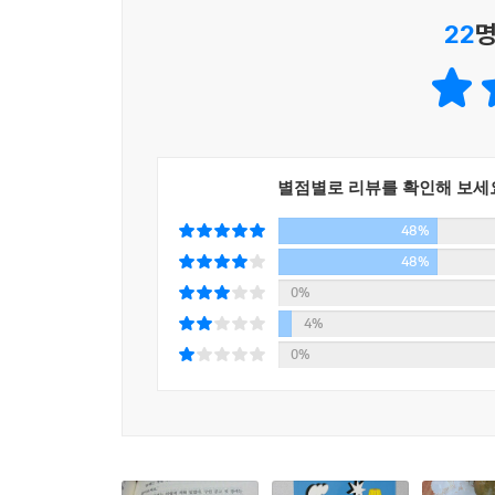
‘열심히 하지 말아야지’ 내심 생각하면서도 하다 
22
명
이야기가 펼쳐진다. 새로운 직장에서 어떤 일을 해결
동시에 코믹하게 묘사된다. 작품 속 등장인물에 대
아니야?”하며 어이없어하며 읽지만 점차 '나와 일의
“일이니까 그렇게 열심히 할 필요는 없어요”
공감과, 웃음, 용기를 선사하는 ‘직장인 공감 소설’
별점별로 리뷰를 확인해 보세
48%
저자 쓰무라 기쿠코는 “내가 보람을 느끼는 일은 
같아요. 그 결과 어느 날 갑자기 좋아하는 일에
48%
‘하고 싶은 일’이 아니라 ‘할 수 있는 일’부터 해
0%
계속하며 자신이 있을 곳을 찾는 공감 직업 소설이다
4%
0%
일에는 헤아릴 수 없는 어려움이 있고, 동시에 헤아
경험하면서 어떤 일이든 나름의 사정과 희로애락이
찾아가는 모습이 남 일 같지 않아 응원하게 된다.
어디서나 있을 법하지만, 또 어디서도 볼 수 없