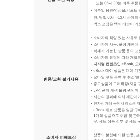
오늘 06시 30분 이후 주문
직수입 음반/영상물/기프트 
단, 당일 00시~13시 사이
박스 포장은 택배 배송이 가
소비자의 책임 있는 사유로 
소비자의 사용, 포장 개봉에 
복제가 가능한 상품 등의 포장을 
소비자의 요청에 따라 개별
디지털 컨텐츠인 eBook, 
eBook 대여 상품은 대여 기
모바일 쿠폰 등록 후 취소/환
반품/교환 불가사유
중고상품이 구매확정(자동 
LP상품의 재생 불량 원인이 기
시간의 경과에 의해 재판매가
전자상거래 등에서의 소비자
eBook 세트 상품은 일괄 
1개의 상품으로 취급 및 판매
우, 세트 상품 전부 및 세트
상품의 불량에 의한 반품, 교
소비자 피해보상