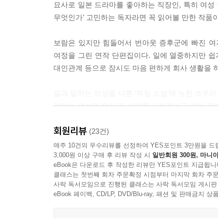
묘사로 일본 드라마를 좋아하는 직장인, 특히 여성 직
게 지내면 그가 사실 어떤 알맹이를 지니고 있든 상
무엇인가’ 고민하는 독자라면 꼭 읽어볼 만한 작품이
--- p.286
보람은 있지만 힘들어서 번아웃 증후군에 빠진 여자
우리뿐 아니라 누구나 자신의 길이라 믿었던 일에서
여정을 그린 연작 단편집이다. 일에 열중하지만 쉽
시달리는 일도 많았어요, 그리고 그 반대의 경우도.
대인관계 등으로 잠시도 마음 편하게 회사 생활을 
용자나 그 가족이 조금이라도 웃으며 시설을 나가는 
기도 했다, 그런데 도대체 이 끝없는 피로감은 어디서
일과 일하는 여성을 다룬 ‘직장 소설’에 능한 쓰무
일하는 여성의 일상과 심리를 사실적이고 재치 있게
--- p.414
같은 세대의 여성이 많이 공감하는 작품으로 정평이 
회원리뷰
(23건)
36세 독신 여성인 ‘나’는 일과 인간관계에 지
매주 10건의 우수리뷰를 선정하여 YES포인트 3만원을 드
3,000원 이상 구매 후 리뷰 작성 시
일반회원 300원, 마니아
찾아간다. 이번에는 되도록 사람들과 엮이지 않고
eBook은 다운로드 후 작성한 리뷰만 YES포인트 지급됩니
심정으로 콜라겐이 추출되는 것을 지켜보는 일 같은 
클래스는 첫번째 회차 주문확정 시점부터 마지막 회차 주문
음성 광고를 제작하는 일, 쌀과자 봉지에 들어갈 
사락 독서모임으로 진행된 클래스는 사락 독서모임 게시판
어딘가 모르게 이상하면서 미스터리한 일에 휘말리게
eBook 페이백, CD/LP, DVD/Blu-ray, 패션 및 판매금