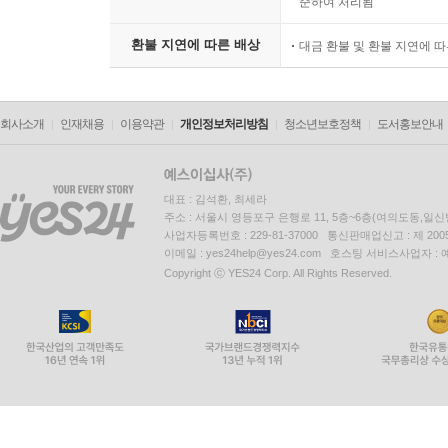
준하여 처리됨
환불 지연에 따른 배상
대금 환불 및 환불 지연에 
회사소개
인재채용
이용약관
개인정보처리방침
청소년보호정책
도서홍보안내
대표 : 김석환, 최세라
주소 : 서울시 영등포구 은행로 11, 5층~6층(여의도동,일신
사업자등록번호 : 229-81-37000 통신판매업신고 : 제 200
이메일 : yes24help@yes24.com 호스팅 서비스사업자 :
Copyright ⓒ YES24 Corp. All Rights Reserved.