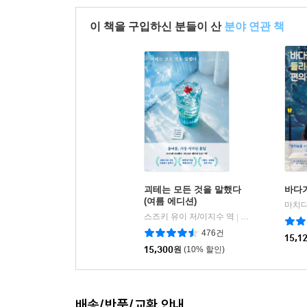
이 책을 구입하신 분들이 산
분야 연관 책
괴테는 모든 것을 말했다
바다가
(여름 에디션)
마치다
스즈키 유이 저/이지수 역
리프
|
476건
15,1
15,300
원
(10% 할인)
배송/반품/교환 안내