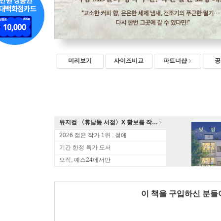
미리보기
사이즈비교
파트너샵
공
뮤지컬 〈휴남동 서점〉X 황보름 작가 북토크
2026 젊은 작가 1위 : 청예
기간 한정 특가 도서
오직, 예스24에서만
이 책을 구입하신 분