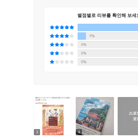
만큼 그 정취를 절묘하게 붙들어놓는다. 그곳에서만 
중화요리점이 자리 잡은 탓에, 차이나타운은 언제
별점별로 리뷰를 확인해 보세
변한 개성적인 아파트. 진한 향냄새가 물씬 풍기는,
화려한 문을 빠져나가 바다를 향해 5분 정도 걸
전해지는 뉴그랜드 호텔이 눈에 들어왔다. 그리고 
9%
지역이 겹치는 중심부에 자리 잡고 있었다.”
0%
0%
공간적 특성이 도드라지는 반면, 소설 속 인물은
0%
호기심을 불러일으킨다. 등장인물들은 각자의 상처
세탁소에 모여 숨겨진 안감을 들춰보듯 내면의 아
인물들을 따라가다 보면 읽는 이의 마음까지 둥글어
일상적인 공간에서 불특정 다수의 사람이 만나 위
특별한 정서 때문일 것이다. 가까운 가족이나 주변
스포
것. 우리에게 이런 책이 필요한 이유는 예기치 못
포
어떤 희망의 증거이기 때문이지 않을까. 아무리 절
않냐고. 그러니 지금 우리의 삶이 힘들더라도 가만
3
4