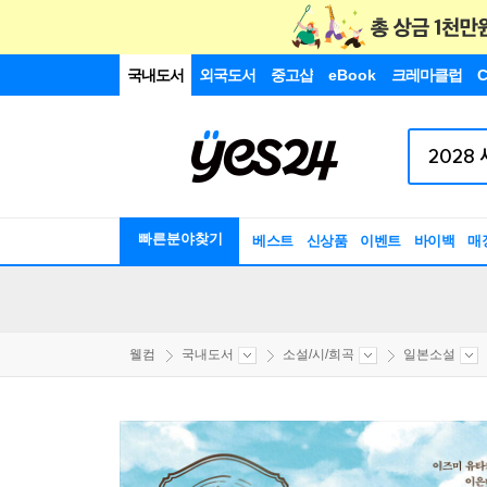
국내도서
외국도서
중고샵
eBook
크레마클럽
C
빠른분야찾기
베스트
신상품
이벤트
바이백
매
웰컴
국내도서
소설/시/희곡
일본소설