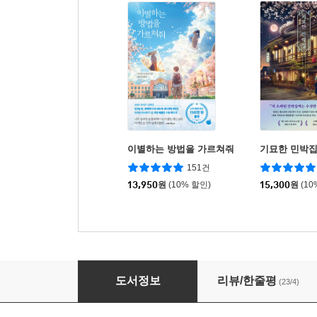
이별하는 방법을 가르쳐줘
기묘한 민박
151건
13,950
원
(10% 할인)
15,300
원
(10
요코하마 코인 세탁소
도서정보
리뷰/한줄평
(23/4)