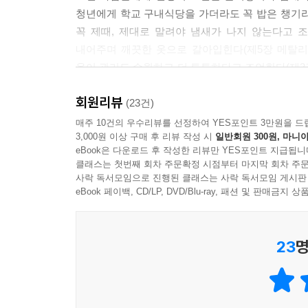
해놓았지만, 마나가 모든 작업을 마쳤을 때는 2분
청년에게 학교 구내식당을 가더라도 꼭 밥은 챙기라
이 이 와이셔츠를 입으면 짜릿할 만큼 의욕이 샘솟을
꼭 제때, 제대로 말려야 냄새가 나지 않는다고 
---p.134
내어주며 깨끗한 옷으로 갈아입힌다(제5장 메탈리카
옷이 관리도 수월하고 더 튼튼하다고 조언한다(제3장 
어쩌면 지금과 같은 순간들이 바로 행복이 아닐까 하
인생도 100프로 완벽하지 않지만, 그 불완전함으로
일 좋아하는 음식을 먹으러 가는 이런 시간들이. 불
회원리뷰
(23건)
마나의 담백한 태도처럼 소설은 딱 거기까지만 나
---p.166
매주 10건의 우수리뷰를 선정하여 YES포인트 3만원을 드
3,000원 이상 구매 후 리뷰 작성 시
일반회원 300원, 마니아
인생의 바퀴는 다시 돌아간다는 믿음. 그런 단순하고
eBook은 다운로드 후 작성한 리뷰만 YES포인트 지급됩니
클래스는 첫번째 회차 주문확정 시점부터 마지막 회차 주문
“구깃구깃해진 인생을 조금씩 펴고 싶었다. 시간이 
사락 독서모임으로 진행된 클래스는 사락 독서모임 게시판
eBook 페이백, CD/LP, DVD/Blu-ray, 패션 및 판매금
“언제든 또 찾아주세요.
여기서 기다리고 있을게요.”
23
명
지금 우리에게 가장 필요한 일상 판타지
특정 장소에서 우연히 만난 사람들이 인연을 맺고 
소설에서는 흔히 ‘장소성’이 생략되거나 탈색되는 