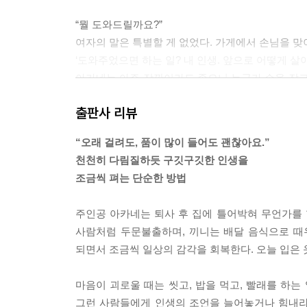
“뭘 도와드릴까요?”
여자의 말은 특별할 게 없었다. 가게에서 손님을 맞
‘도와주었으면 하는 일? 내 인생. 앞으로 어떻게 살아
아카네는 아주 잠깐이라도 좋으니 누군가 손을 잡고
으면 했다. 여자가 그런 깊은 뜻으로 한 말이 아니라
출판사 리뷰
지 않는데도 콧속에서 눈물 맛이 느껴졌다.
---p.99
“오래 걸려도, 품이 많이 들어도 괜찮아요.”
천천히 다림질하듯 구깃구깃한 인생을
미쓰루의 손에 들린 다리미가 셔츠의 표면 위로 미
조금씩 펴는 단순한 방법
다림질할 때처럼 다리미의 열과 무게를 이용해 불
개 달린 듯 가볍게 셔츠의 뒷면과 앞면, 복잡한 바
주인공 아카네는 퇴사 후 집에 틀어박혀 무언가를 
크처럼 광택을 발했다. 꼭 마법 같았다.
사람처럼 두문불출하며, 끼니는 배달 음식으로 때
---p.131
되면서 조금씩 일상의 감각을 회복한다. 오늘 입은 
마나는 무슨 일이든 아주 성심성의껏 했다. 어떤 일
마음이 괴로울 때는 씻고, 밥을 먹고, 빨래를 하는
이 옆에서도 고스란히 느껴졌다. 잠깐 멈추어 선다고
그런 사람들에게 인생의 조언을 늘어놓거나 힘내라고