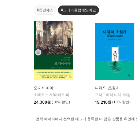
#청년패스
#크레마클럽에있어요
오디세이아
니체의 초월자
호메로스 저/페테르 파울 루벤스 그림/박문재 역
현대지성
프리드리히 니체 저/김철 편역
|
24,300
원
(10% 할인)
15,210
원
(10% 할인)
검색 페이지에서 선택된 태그에 등록된 더 많은 상품을 확인해 