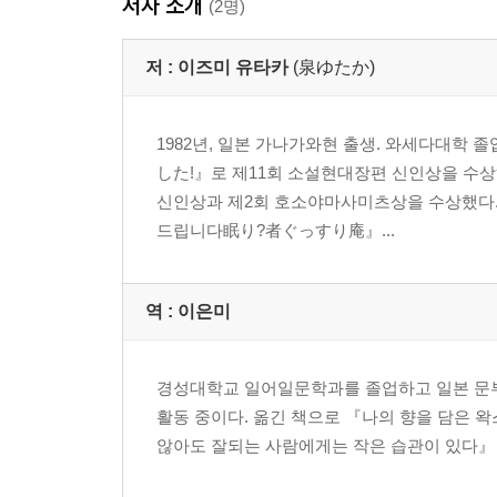
저자 소개
(2명)
저 :
이즈미 유타카
(泉ゆたか)
1982년, 일본 가나가와현 출생. 와세다대학 
した!』로 제11회 소설현대장편 신인상을 수
신인상과 제2회 호소야마사미츠상을 수상했다.
드립니다眠り?者ぐっすり庵』...
역 :
이은미
경성대학교 일어일문학과를 졸업하고 일본 문부
활동 중이다. 옮긴 책으로 『나의 향을 담은 
않아도 잘되는 사람에게는 작은 습관이 있다』 