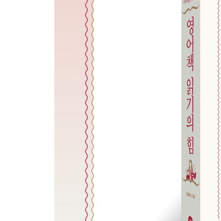
03. 파닉스 공부는 꼭 해야 하는 것일까?
04. 파닉스 학습의 성공 4원칙
05. 파닉스 학습에도 바람직한 순서가 있다
06. 규칙도 예외도 많아 난감한 영어 파닉스, 어떻
07. 최우선 추천 파닉스 규칙 세 가지
08. 아이가 블렌딩을 어려워해요, 좋은 방법이 없을
09. 파닉스 교재와 워크북이 정말 많네요, 어떻게 
5장 | 영어 단어, 이렇게 공부하면 된다
01. 일견어휘가 뭐예요? 그게 왜 중요하죠?
02. 일견어휘에는 어떤 단어가 몇 개나 있을까?
03. Fry 일견어휘는 Dolch 일견어휘와 어떻게 다를
04. 어떤 일견어휘 목록이 가장 좋을까?
05. 그래서 당장 어떤 단어를 알아야 한다는 거죠?
06. 단계별 읽기책을 읽으려면 어떤 단어를 몇 개나
07. 일견어휘는 어떻게 공부해야 하나?
08. 단어 카드 학습의 효과와 문제점 그리고 해결 