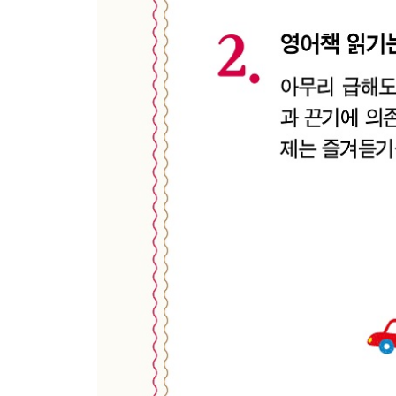
01 Getting Up 일어나기
02 Washing Up 세수하기
03 Brushing Your Teeth 이 닦기
04 Getting Dressed 1 옷 입기 1
05 Getting Dressed 2 옷 입기 2
Picture Dictionary-Everyday Clothes 일상복
06 Doing Your Hair 머리 손질하기
07 Putting On Shoes 신발 신기
08 Having Breakfast 아침 먹기
09 In the Bathroom 화장실 볼일 보기
Picture Dictionary-Bathroom 화장실
10 Getting Ready for School 등교 준비
오후에 하는 말
11 Greetings After School 하교 인사
12 After School 방과 후
13 Homework and Studying 숙제와 공부