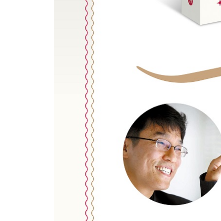
09. 단어 카드를 사용하는 매우 특별한 요령
10. 소리 내어 읽기도 잘하고 단어도 많이 아는데 
6장 | 아이에게 알맞은 영어책을 고르는 기준과 요
01. 알맞은 영어책 선정을 위한 두 가지 핵심 기준
02. 아이에게 읽어줄 영어책 고르기
03. 아이가 혼자서 읽어나갈 영어책 고르기
04. 수준에 맞는 영어책을 고르는 첫 번째 요령: 다
05. 수준에 맞는 영어책을 고르는 두 번째 요령: 98
06. 이독성 공식 제대로 이해하기
07. 약간 어려운 책이 학습에 더 효과적이지 않을까
08. 파닉스만으로 읽을 수 있게 만든 책은 너무 지
09. 너무 쉽거나 너무 어려운 책을 골라 오면 어떻게
10. 수상작에 대해 제대로 알고 싶어요 (미국편)
11. 수상작에 대해 제대로 알고 싶어요 (영국편)
12. 수상작은 이렇게 활용하라
13. 수상작만 해도 너무 많네요, 정말 좋은 것만 추