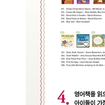
25 Getting Ready to Go Out 나들이 준비
26 Leaving Home 집 나서기
27 Eating Out 외식하기
28 Going to the Mart 마트 가기
Picture Dictionary-Supermarket 슈퍼마켓
29 Playing at the Playground 놀이터에서 놀기
30 Crossing the Street 길 건너기
31 Going to the Bookstore 서점 가기
32 Traveling by Car 자동차 타고 이동하기
33 Taking the Bus 버스 타기
34 Taking the Subway 지하철 타기
Picture Dictionary-Transportations 교통수단
Part 3 상황별 표현
35 Health 1 건강 1-아플 때
36 Health 2 건강 2-다쳤을 때
Picture Dictionary-Illness and Disease 각종 질병