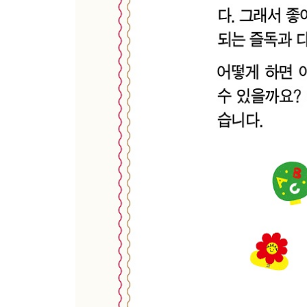
부록
01. TV용 애니메이션 시리즈 추천작
02. Dolch 일견어휘 목록
03. Fry 일견어휘 목록
04. 필수 일견어휘 목록 (268단어)
05. 단계별 읽기책 필수 어휘 (779단어)
06. 수상작 및 기관 추천 영어 그림책 베스트 104권
07. 영어 그림책 추천 240선
핵심 용어 설명
참고 문헌
엄마·아빠가 매일 쓰는 영어 표현 8
아이가 매일 쓰는 짧은 표현 13
Part 1 매일 쓰는 일상 대화
아침에 하는 말