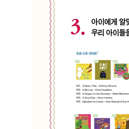
14 Reading Books 책 읽기
15 Playing 놀기
Picture Dictionary-My Room 내 방
16 Playing with Mommy 엄마와 놀기
17 Watching TV TV 보기
18 Making Snacks 간식 만들기
저녁에 하는 말
19 Welcoming Parents Home 퇴근하는 부모님 
20 Having Dinner 저녁 먹기
Picture Dictionary-Living Room 거실
21 Ordering Out 배달 음식 주문하기
22 Making Proper Eating Manners 바른 식습관 
Picture Dictionary-Kitchen 부엌
23 Taking a Bath 목욕하기
24 Going to Bed 잠자리 들기
Part 2 외출하기