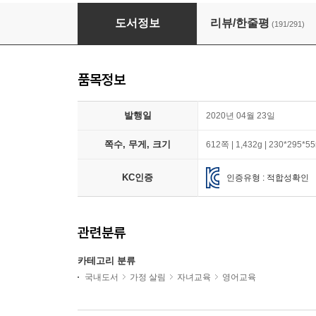
엄마표 세마디 생활영어 + 영어책 읽기의 힘
도서정보
리뷰/한줄평
(191/291)
품목정보
발행일
2020년 04월 23일
쪽수, 무게, 크기
612쪽 | 1,432g | 230*295*
KC인증
인증유형 : 적합성확인
관련분류
카테고리 분류
국내도서
가정 살림
자녀교육
영어교육