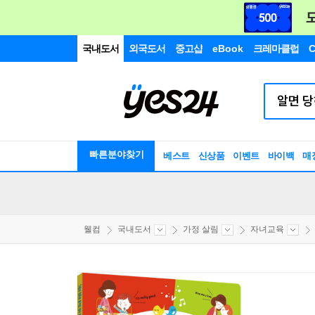
국내도서
외국도서
중고샵
eBook
크레마클럽
C
빠른분야찾기
베스트
신상품
이벤트
바이백
매
웰컴
국내도서
가정 살림
자녀교육