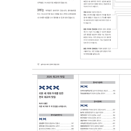
전라남도: 강진군/ 고흥군/ 곡성군/ 광양시/ 구례군/
장성군/ 장흥군/ 진도군/ 함평군/ 해남군/ 화순군
전라북도: 고창군/ 군산시/ 김제시/ 남원시/ 무주군/ 
제주도: 서귀포시/ 제주시
충청남도: 계룡시/ 공주시/ 금산군/ 논산시/ 당진시/ 
충청북도: 괴산군/ 단양군/ 보은군/ 영동군/ 옥천군/ 
3부 찾아보기
「음식종류별 찾아보기」
한식(일반한식): 곤드레밥/ 김밥/ 대통밥/ 더덕/ 
버섯전골/ 보리밥/ 분식집/ 비빔밥/ 빈대떡/ 사찰요
제주음식/ 죽/ 죽순/ 콩나물밥/ 파전/ 퓨전한식/ 한
한식(가금류): 꿩/ 닭갈비/ 닭강정/ 닭개장/ 닭구
오리백숙/ 오리탕/ 옻닭/ 전기구이통닭/ 찜닭/ 청둥오