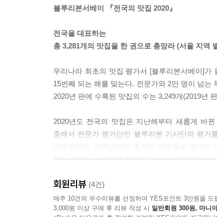
블루리본서베이 『전국의 맛집 2020』
전국을 대표하는
총 3,281개의 맛집을 한 권으로 총망라 (서울 지역 
우리나라 최초의 맛집 평가서 [블루리본서베이]가 올
15번째 되는 해를 맞는다. 전문가와 2만 명이 넘
2020년 판에 수록된 맛집의 수는 3,249개(2019년 
2020년도 전국의 맛집은 지난해부터 새롭게 바뀐
중에서 전문가 평가단인 블루리본 기사단의 평가를 
이루어진다. 2005년부터 축적된 독자들의 평가가
미식 문화가 저변으로 확대되고 더 성숙해졌다는 것
회원리뷰
2020년 판에서 리본 세 개를 받은 곳은 작년에 이
(4건)
년 동안 정통 프렌치를 선보이는 서승호 셰프의 레
매주 10건의 우수리뷰를 선정하여 YES포인트 3만원을 드
3,000원 이상 구매 후 리뷰 작성 시
일반회원 300원, 마니아
맛집으로 선정되었다. 리본 두 개 맛집은 146개로, 