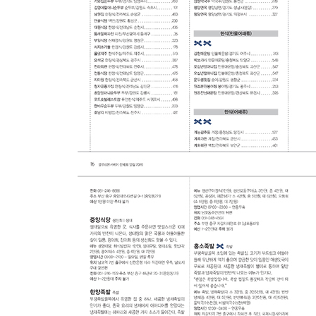
한식(면류): 감자옹심이/ 고기국수/ 국수/ 막국수/ 
콩국수/ 평양냉면/ 회국수
한식(민물어패류): 꾹저구/ 다슬기/ 달팽이/ 도리뱅
송어/ 어죽/ 어탕국수/ 우렁/ 은어/ 잉어/ 자라/ 장어/
한식(어패류): 가오리/ 가자미/ 간자미/ 갈치/ 갯장어/ 
낙지/ 대게/ 대구/ 대구탕/ 도루묵/ 동태/ 멍게/ 멸치/
생선구이/ 생선매운탕/ 생선조림/ 생선찌개/ 생선찜/ 
조개구이/ 조개찜/ 주꾸미/ 준치/ 쥐치/ 짱뚱어/ 코다리
한식(육류): 갈비찜/ 갈비탕/ 돼지갈비/ 돼지고기
보쌈/ 사슴고기/ 삼겹살/ 생고기/ 소갈비/ 소고기구
토끼고기
한식(탕/국/찌개): 갈비탕/ 감자탕/ 곰탕/ 곱창국밥
묵해장국/ 버섯전골/ 부대찌개/ 뼈다귀해장국/ 샤부샤