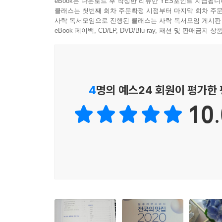
eBook은 다운로드 후 작성한 리뷰만 YES포인트 지급됩니
줄었습니다.
클래스는 첫번째 회차 주문확정 시점부터 마지막 회차 주문
사락 독서모임으로 진행된 클래스는 사락 독서모임 게시판
블루리본서베이: [전국의 맛집]은 2015년 판부터
eBook 페이백, CD/LP, DVD/Blu-ray, 패션 및 판매금
있는 맛집을 한 번에 만나볼 수 있어 미식가를 비롯
출간)에서 다룬다.) 또한 책에 수록된 전국의 맛
하였다. 블루리본서베이: [전국의 맛집]은 올해도 
4
명의 예스24 회원이 평가한
[블루리본서베이]는 2005년 첫 번째 평가서를
10.
토대로 대다수에게 공감을 줄 수 있는 결과를 제공하
이루어지고 있으며 이러한 평가 결과는 점수가 아닌
평가만으로 이루어진다. 2020년 판 기준, 리본 세 개
『전국의 맛집 2020』에서 새로워진 것
전국의 맛집은 2015년 판부터 중부지역과 남부지역
판에 수록된 식당 수는 총 3,281개로 2019년
레스토랑서승호입니다. 국내 프렌치 오너셰프 1세