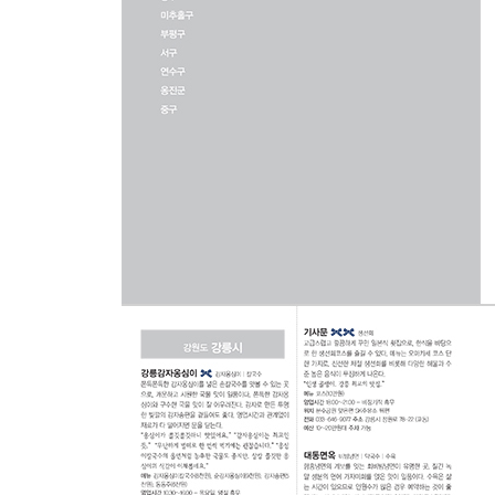
디저트/ 차/ 베이커리: 고로케/ 도너츠/ 디저트카페/
체험카페/ 초콜릿/ 카페/ 커피전문점/ 케이크/ 타르트/
바/펍: LP바/ 라운지바/ 바/ 와인바/ 위스키바/ 크
「가나다순 찾아보기」
부산광역시/ 인천광역시/ 대구광역시/ 광주광역시/ 
제주도/ 충청남도/ 충청북도