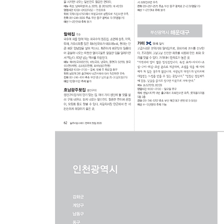
시락국/ 애호박찌개/ 우거지해장국/ 우족탕/ 육개장
중식: 광둥식중식/ 동북식중식/ 딤섬/ 마라탕/ 북경
일식: 가이세키/ 갓포요리/ 데판야키/ 돈가스/ 돈부리
일식우동/ 일식장어/ 일식주점/ 일식카레/ 참치/ 창
이탈리아식: 이탈리아식/ 파스타/ 퓨전이탈리아식/ 
유럽식: 스페인식/ 러시아식/ 영국식/ 지중해식/ 터
아시아식: 네팔식/ 동남아시아식/ 베트남식/ 우즈베
중남미식: 멕시코식/ 브라질식
기타: 경양식/ 바닷가재/ 뷔페/ 브런치카페/ 샌드위치