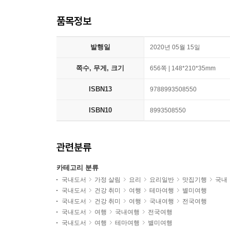
품목정보
발행일
2020년 05월 15일
쪽수, 무게, 크기
656쪽 | 148*210*35mm
ISBN13
9788993508550
ISBN10
8993508550
관련분류
카테고리 분류
국내도서
가정 살림
요리
요리일반
맛집기행
국내
국내도서
건강 취미
여행
테마여행
별미여행
국내도서
건강 취미
여행
국내여행
전국여행
국내도서
여행
국내여행
전국여행
국내도서
여행
테마여행
별미여행