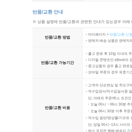
반품/교환 안내
※ 상품 설명에 반품/교환과 관련한 안내가 있는경우 아래 
마이페이지 >
반품/교환 신청
반품/교환 방법
판매자 배송 상품은 판매자와
출고 완료 후 10일 이내의 
디지털 콘텐츠인 eBook의 
반품/교환 가능기간
중고상품의 경우 출고 완료일
모바일 쿠폰의 경우 유효기간(
고객의 단순변심 및 착오구
직수입양서/직수입일서중 일
단, 아래의 주문/취소 조건인
오늘 00시 ~ 06시 30분 
반품/교환 비용
오늘 06시 30분 이후 주문
직수입 음반/영상물/기프트 
단, 당일 00시~13시 사이
박스 포장은 택배 배송이 가