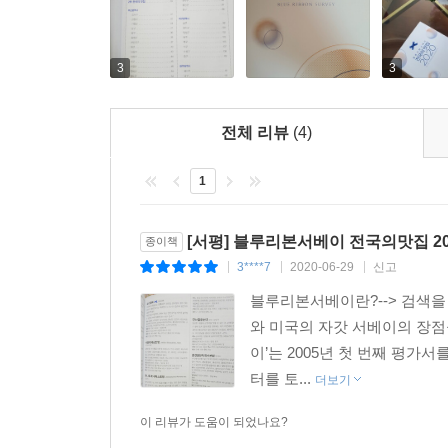
평가를 받아 리본 세 개를 유지했습니다.
리본 두 개 맛집은 146곳으로, 2019년 판에 비
3
3
블루리본서베이는 독자들의 뜨거운 성원과 참여로 
전체 리뷰
(4)
새로워진 블루리본서베이 최고 점수 평가 방식
1
2019년 판부터 [블루리본서베이]의 평가 방식이
전문가 평가단인 블루리본 기사단의 평가를 통해 리본
여러분의 평가로만 이루어집니다.
[서평] 블루리본서베이 전국의맛집 20
종이책
3****7
2020-06-29
신고
|
|
|
2005년부터 축적된 독자들의 평가가 해를 거
블루리본서베이란?--> 검색을
평가만으로 최고 점수를 뽑기로 했습니다. 이는 
와 미국의 자갓 서베이의 장점
독자 여러분의 공정한 평가를 바탕으로 우리나라 미
이’는 2005년 첫 번째 평
터를 토...
더보기
이 리뷰가 도움이 되었나요?