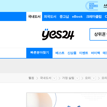
국내도서
외국도서
중고샵
eBook
크레마클럽
C
빠른분야찾기
베스트
신상품
이벤트
바이백
매
웰컴
국내도서
가정 살림
요리
요