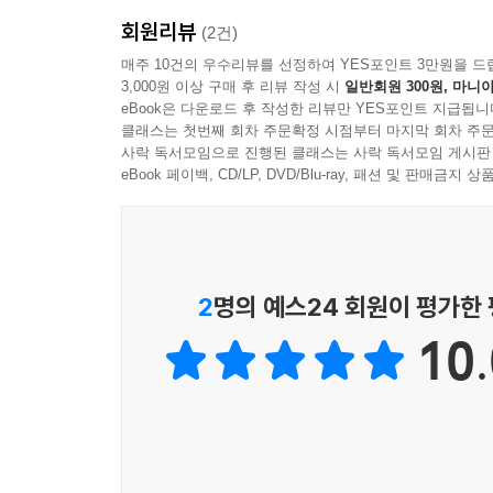
회원리뷰
■ 리본 세 개 맛집의 세대교체… 부산·대구 등 지역
(2건)
올해 평가에서 가장 주목할 점은 최고의 영예인 리본
매주 10건의 우수리뷰를 선정하여 YES포인트 3만원을 드
3,000원 이상 구매 후 리뷰 작성 시
일반회원 300원, 마니아
- 신규 선정: 대구의 오공공구일일(가이세키), 
eBook은 다운로드 후 작성한 리뷰만 YES포인트 지급됩니
확인시켰다.
클래스는 첫번째 회차 주문확정 시점부터 마지막 회차 주문
- 기존 유지: 부산의 팔레트(컨템포러리), 청주의
사락 독서모임으로 진행된 클래스는 사락 독서모임 게시판
이로써 전국편에는 총 4곳의 식당이 리본 세 개의 영예
eBook 페이백, CD/LP, DVD/Blu-ray, 패션 및 판매금
식당은 18개 늘어난 1,544개로 집계되어 전국 각
■ 집단지성으로 완성되는 평가 시스템… 독자 참여
〈블루리본서베이〉는 2019년부터 독자 참여 데이
2
명의 예스24 회원이 평가한
평가와 유사한 수준의 일관성과 신뢰도를 보여주었기
10.
수 있는 객관적이고 보편적인 미식 지표를 제시한다
■ 효율적인 구성과 공신력 있는 인증 마크
이번 신간은 독자들의 편의를 위해 두 가지 섹션으
- 제1부: 리본 세 개 및 두 개를 받은 검증된 맛집 집
- 제2부: 전국 시·도별, 가나다순 배치를 통한 손쉬