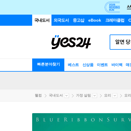
국내도서
외국도서
중고샵
eBook
크레마클럽
C
빠른분야찾기
베스트
신상품
이벤트
바이백
매
웰컴
국내도서
가정 살림
요리
요