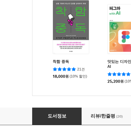
착함 중독
맛있는 디자인 
AI
21건
18,000
원
(10% 할인)
25,200
원
(1
블루리본서베이 전국의 맛집 2026
도서정보
리뷰/한줄평
(2/0)