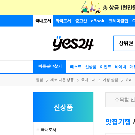
국내도서
외국도서
중고샵
eBook
크레마클럽
C
빠른분야찾기
베스트
신상품
이벤트
바이백
매
웰컴
새로 나온 상품
국내도서
가정 살림
요리
주목할 
신상품
맛집기행
국내도서