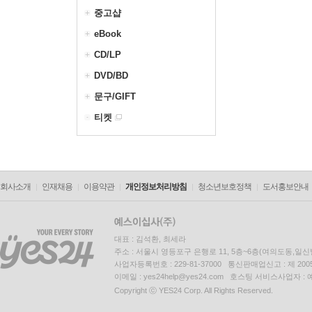
중고샵
eBook
CD/LP
DVD/BD
문구/GIFT
티켓
회사소개
인재채용
이용약관
개인정보처리방침
청소년보호정책
도서홍보안내
대표 : 김석환, 최세라
주소 : 서울시 영등포구 은행로 11, 5층~6층(여의도동,일신
사업자등록번호 : 229-81-37000 통신판매업신고 : 제 200
이메일 : yes24help@yes24.com 호스팅 서비스사업자 :
Copyright ⓒ YES24 Corp. All Rights Reserved.