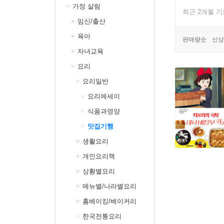
가정 살림
최근 2개월 
임신/출산
육아
판매량순
신상
자녀교육
요리
요리일반
요리에세이
식품과영양
맛집기행
생활요리
개인요리책
상황별요리
메뉴별/나라별요리
홈베이킹/베이커리
한국전통요리