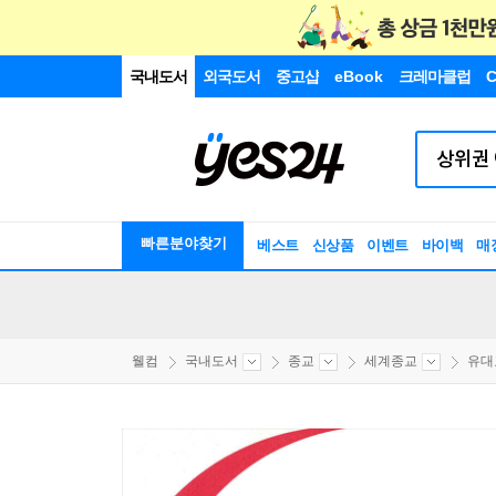
국내도서
외국도서
중고샵
eBook
크레마클럽
C
빠른분야찾기
베스트
신상품
이벤트
바이백
매
웰컴
국내도서
종교
세계종교
유대