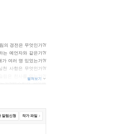
림의 경전은 무엇인가?/
하는 예언자와 같은가?/
가 여러 명 있었는가?/
실천 사항은 무엇인가?/
슬림은 천사를 믿는가?/
펼쳐보기
는가?/무슬림은 성인을
처럼 안식일이 있는가?/
엇인가?/이슬람 센터는
어져 있는가?/아가 칸은
수피는 누구인가?/이슬람
 알림신청
작가 파일
슬림 사상가나 개혁가가