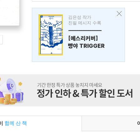
김은성 작가
친필 메시지 수록
---------------
[예스리커버]
빵야 TRIGGER
들이
함께 산 책