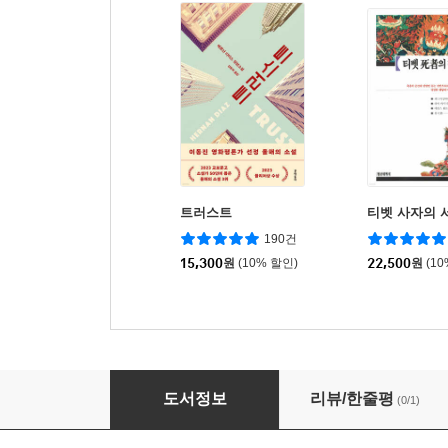
트러스트
티벳 사자의 
190건
15,300
원
(10% 할인)
22,500
원
(1
이슬람의 모든 것
도서정보
리뷰/한줄평
(0/1)