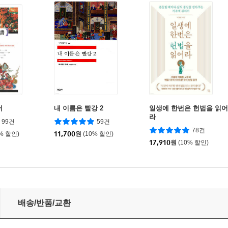
서
내 이름은 빨강 2
일생에 한번은 헌법을 읽어
라
99건
59건
78건
0% 할인)
11,700
원
(10% 할인)
17,910
원
(10% 할인)
배송/반품/교환