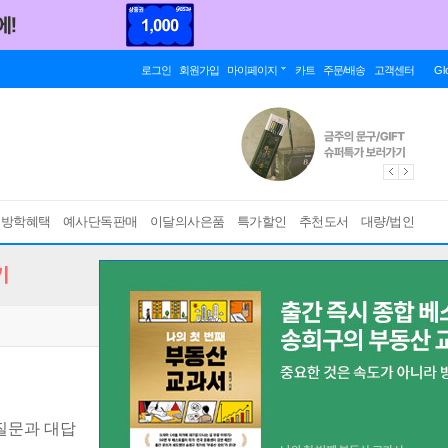
로그인
회원가입
마이페이지
카트
주문/배송
고객센터
Gl
름방학혜택
예사단독판매
이달의사은품
특가할인
추천도서
대량/법인
기
 질문과 대답