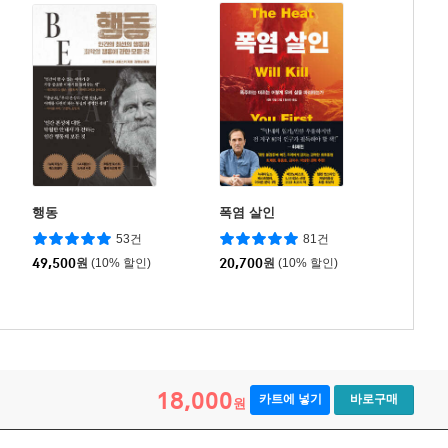
행동
폭염 살인
53건
81건
49,500
원
(10% 할인)
20,700
원
(10% 할인)
18,000
카트에 넣기
바로구매
원