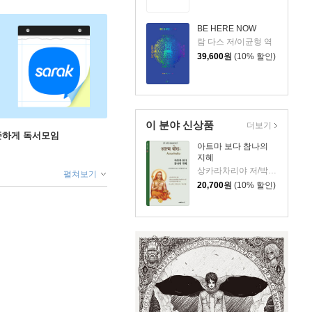
BE HERE NOW
람 다스 저/이균형 역
39,600
원
(10% 할인)
이 분야 신상품
더보기
꾸준하게 독서모임
아트마 보다 참나의
지혜
상카라차리야 저/박지명 주해
펼쳐보기
20,700
원
(10% 할인)