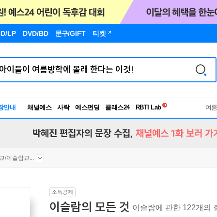
D/LP
DVD/BD
문구
/GIFT
티켓
독서유형검사
장안내
채널예스
사락
예스펀딩
클래스24
RBTI Lab
여
독서유형검사
박혜진 편집자의 문장 수집,
채널예스 1화 보러 가
교/이슬람교...
소득공제
이슬람의 모든 것
이슬람에 관한 122개의