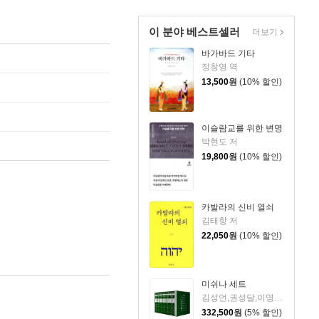
이 분야 베스트셀러
더보기
바가바드 기타
정창영 역
13,500
원
(10% 할인)
이슬람교를 위한 변명
박현도 저
19,800
원
(10% 할인)
카발라의 신비 열쇠
김태항 저
22,050
원
(10% 할인)
미쉬나 세트
김성언,권성달,이영길,윤성덕,전재영,최영철 역/최중화 저
332,500
원
(5% 할인)