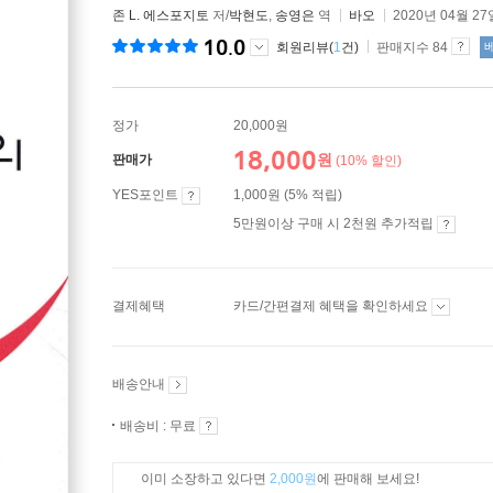
존 L. 에스포지토
저/
박현도
,
송영은
역
바오
2020년 04월 27
10.0
회원리뷰(
1
건)
판매지수 84
정가
20,000원
18,000
원
판매가
(10% 할인)
YES포인트
1,000원 (5% 적립)
5만원이상 구매 시 2천원 추가적립
결제혜택
카드/간편결제 혜택을 확인하세요
배송안내
배송비 : 무료
이미 소장하고 있다면
2,000원
에 판매해 보세요!