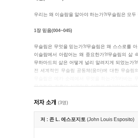
우리는 왜 이슬람을 알아야 하는가?/무슬림은 모두 
1장 믿음(004~045)
무슬림은 무엇을 믿는가?/무슬림은 왜 스스로를 
이슬람에서 아랍어는 왜 중요한가?/무슬림의 삶 
무하마드의 삶은 어떻게 널리 알려지게 되었는가?
전 세계적인 무슬림 공동체(움마)에 대한 무슬림
무슬림은 메카 순례에서 무엇을 하는가?/카바는 무
무슬림은 최후의 심판일을 어떻게 생각하는가?/무
믿는가?/무슬림은 죄와 회개를 믿는가?/무슬림은
저자 소개
무슬림은 주례예배를 하는가?/무슬림에게 종교 
(3명)
무엇인가?/마드라사는 무엇인가?/이슬람에 종파가 
누구인가?/와하비 이슬람은 무엇인가?/살라피 이슬
저 :
존 L. 에스포지토
(John Louis Esposito)
근본주의자는 누구인가?/이슬람은 중세적이고 변
있는가?