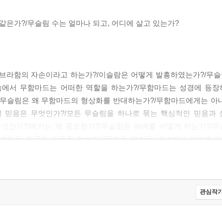
같은가?/무슬림 수는 얼마나 되고, 어디에 살고 있는가?
아브라함의 자손이라고 하는가?/이슬람은 어떻게 발흥하였는가?/무슬
속에서 무함마드는 어떠한 역할을 하는가?/무함마드는 성경에 등장
/무슬림은 왜 무함마드의 형상화를 반대하는가?/무함마드에게는 아내
의 믿음은 무엇인가?/모든 무슬림을 하나로 묶는 핵심적인 믿음과 
엇인가?/메카는 왜 중요한가?/무슬림은 예배를 어떻게 하는가?/무
슬림은 천국과 지옥을 믿는가?/무슬림 여성은 내세에서 어떻게 되
 성모 마리아와 예수를 믿는가?/무슬림에게도 유대인과 그리스도인
명절이 있는가?/이슬람 세계에 성직자가 있는가?/모스크는 무
있는가?/순니파와 시아파의 차이는 무엇인가?/시아파는 어떻게 나뉘
람이란 무엇인가?/무슬림과 흑인 무슬림 사이에는 차이가 있는가?/
관심작가
화에 저항하는가?/이슬람과 근대화는 양립할 수 있는가?/현대 무