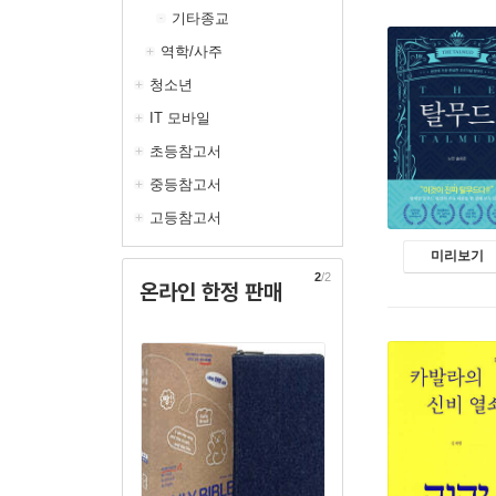
기타종교
역학/사주
청소년
IT 모바일
초등참고서
중등참고서
고등참고서
미리보기
2
/2
온라인 한정 판매