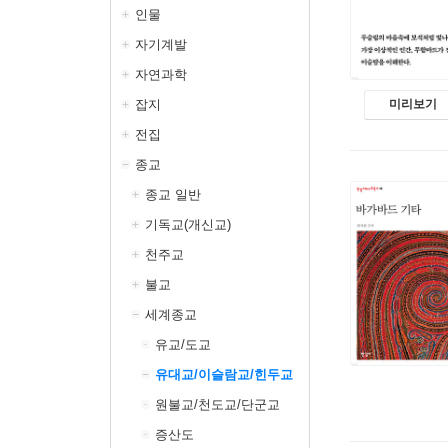
인물
자기계발
자연과학
미리보기
잡지
전집
종교
종교 일반
기독교(개신교)
천주교
불교
세계종교
유교/도교
유대교/이슬람교/힌두교
원불교/천도교/단군교
증산도