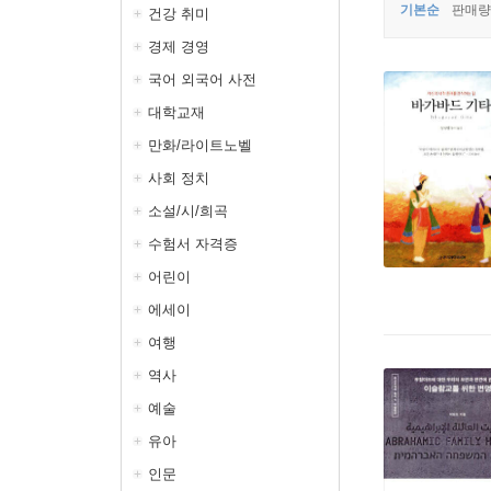
기본순
판매량
건강 취미
경제 경영
국어 외국어 사전
대학교재
만화/라이트노벨
사회 정치
소설/시/희곡
수험서 자격증
어린이
에세이
여행
역사
예술
유아
인문