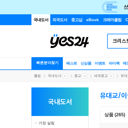
국내도서
외국도서
중고샵
eBook
크레마클럽
C
빠른분야찾기
베스트
신상품
이벤트
바이백
매
웰컴
국내도서
종교
세계종교
유대
유대교/이
국내도서
상품 (265)
가정 살림