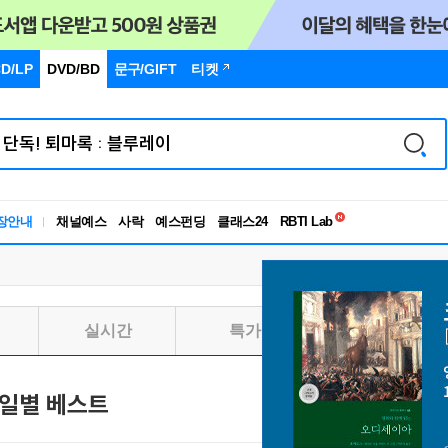
D/LP
DVD/BD
문구
/GIFT
티켓
독서유형검사
RBTI Lab
장안내
채널예스
사락
예스펀딩
클래스24
독서유형검사
실시간
특가
일별
일별 베스트