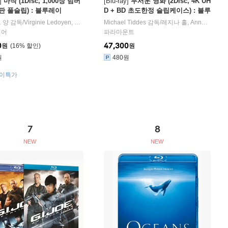
]
마작 (1Disc, 1,000장 넘버
[Blu-ray]
무서운 영화 (2Disc, 4K UH
판 풀슬립) : 블루레이
D + BD 초도한정 슬립케이스) : 블루
레이
 양
 Hodgman
감독/
Virginie Ledoyen
출연
,
Ko Yu-Luen
Michael Tiddes
,
Chang Chen
출연
감독/
레지나 홀
,
Anna Faris
,
디어
파라마운트
0
47,300
원
16
%
원
원
480원
데이특가
7
8