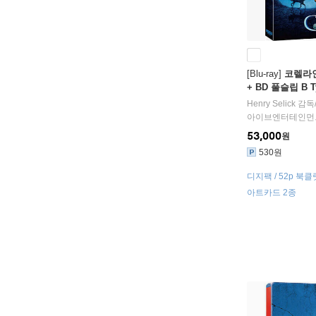
[Blu-ray]
코렐라인 
+ BD 풀슬립 B T
: 블루레이
Henry Selick
감독
아이브엔터테인먼
53,000
원
530원
디지팩 / 52p 북클
아트카드 2종