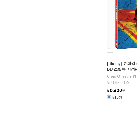
[Blu-ray]
슈퍼걸 (2
BD 스틸북 한정판
Craig Gillespie
감
워너브러더스
50,600
원
510원