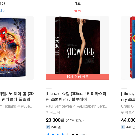
13
14
3
19세 이상 상품
맨: 노 웨이 홈 (2D
[Blu-ray]
쇼걸 (1Disc, 4K 리마스터
[Blu-ray
+BD 렌티큘러 풀슬립
링 초회한정) : 블루레이
nly 
 한정판) : 블루레
이
m Holland
주연/
Benedict Cumberbatch
Paul Verhoeven
,
Zendaya Coleman
감독/
Elizabeth Berkley
출연
,
카일 맥라클란
Craig Gi
비디오나라
워너브
23,300
44,00
원
27
%
240원
440