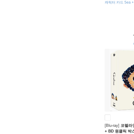
캐릭터 카드 5ea +
36p 포토북 + 스
[Blu-ray]
코렐라인 
+ BD 원클릭 박스 