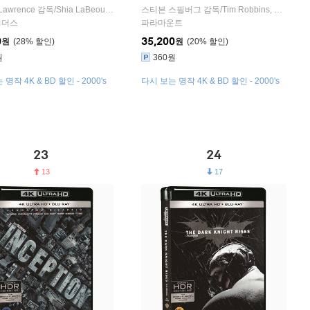
블루레이
 Lawrence
e Williams
출연
감독/
Shia LaBeouf
,
Rachel Weisz
스티븐 스필버그
,
Keanu Reeves
감독/
Tim Robbins
출연
,
Dakota F
러더스
파라마운트
0
35,200
원
28
%
원
20
%
원
360원
명작 4K & BD 할인 - 2000's
다시 보는 명작 4K & BD 할인 - 2000's
23
24
13
17