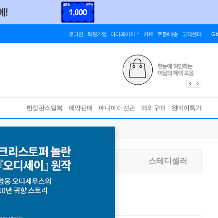
로그인
회원가입
마이페이지
카트
주문/배송
고객센터
Gl
한정판스틸북
예약판매
애니메이션관
해외구매
원데이특가
주별
월별
스테디셀러