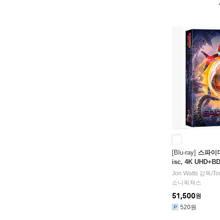
[Blu-ray]
스파이더
isc, 4K UHD
B1 스틸북 넘버링
Jon Watts
감독/
To
이
소니픽쳐스
51,500
원
520원