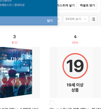
전체선택
카트에 넣기
바로구매
리스트에 넣기
엑셀로 받기
성별
연령별
품절포함
24개씩 보기
닫기
3
4
52