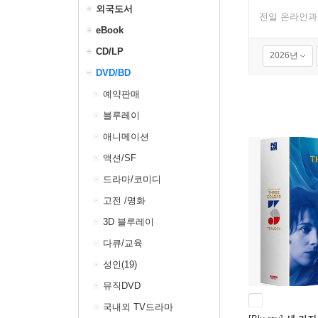
외국도서
전일 온라인과
eBook
CD/LP
2026년
DVD/BD
예약판매
블루레이
애니메이션
액션/SF
드라마/코미디
고전 /명화
3D 블루레이
다큐/교육
성인(19)
뮤직DVD
국내외 TV드라마