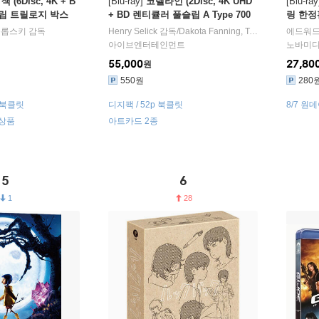
 (6Disc, 4K + B
[Blu-ray]
코렐라인 (2Disc, 4K UHD
[Blu-ray
립 트릴로지 박스
+ BD 렌티큘러 풀슬립 A Type 700
링 한정
이
장 한정판) : 블루레이
슬롭스키
감독
Henry Selick
감독/
Dakota Fanning
,
Teri Hatcher
에드워드
,
John
아이브엔터테인먼트
노바미
55,000
27,80
원
550원
280
p 북클릿
디지팩 / 52p 북클릿
8/7 원
 상품
아트카드 2종
5
6
1
28