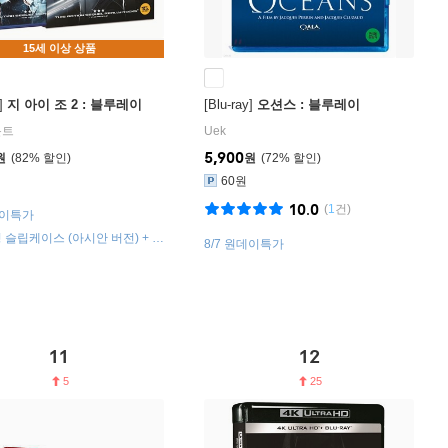
15세 이상 상품
]
지 아이 조 2 : 블루레이
[Blu-ray]
오션스 : 블루레이
운트
Uek
연
5,900
원
82
%
원
72
%
60원
10.0
(
1
건)
데이특가
슬립케이스 (아시안 버전) + 슬
8/7 원데이특가
터내셔널 버전)!!
11
12
5
25