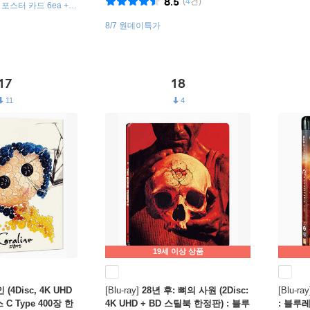
8.5
(
4
건)
 포스터 카드 6ea +
티커 + 넘버링 카드
8/7 원데이특가
17
18
11
4
19세 이상 상품
(4Disc, 4K UHD
[Blu-ray]
28년 후: 뼈의 사원 (2Disc:
[Blu-ray
C Type 400장 한
4K UHD + BD 스틸북 한정판) : 블루
: 블루