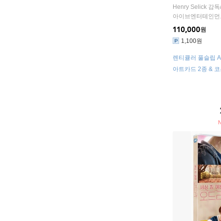
정판) : 블루레이
Henry Selick
감독
아이브엔터테인먼
110,000
원
1,100원
렌티큘러 풀슬립 A ty
아트카드 2종 & 코