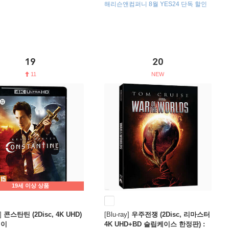
해리슨앤컴퍼니 8월 YES24 단독 할인
19
20
11
19세 이상 상품
]
콘스탄틴 (2Disc, 4K UHD)
[Blu-ray]
우주전쟁 (2Disc, 리마스터
레이
4K UHD+BD 슬립케이스 한정판) :