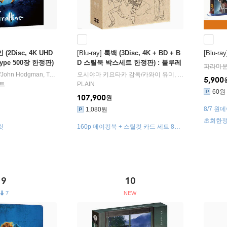
(2Disc, 4K UHD
[Blu-ray]
룩백 (3Disc, 4K + BD + B
[Blu-ray
ype 500장 한정판)
D 스틸북 박스세트 한정판) : 블루레
파라마
이
/
John Hodgman
,
Teri Hatcher
오시야마 키요타카
,
Dakota Fanning
출연
감독/
카와이 유미
,
요시다 미즈키
출
5,900
트
PLAIN
60원
107,900
원
8/7 원
1,080원
초회한정 
릿
160p 메이킹북 + 스틸컷 카드 세트 8장
리브 (인
+ 다이시 특전
9
10
7