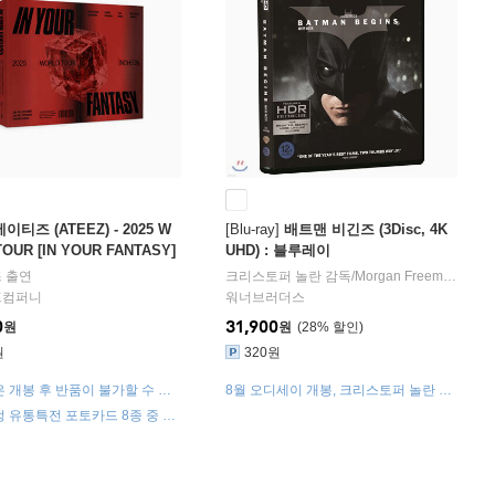
에이티즈 (ATEEZ) - 2025 W
[Blu-ray]
배트맨 비긴즈 (3Disc, 4K
OUR [IN YOUR FANTASY]
UHD) : 블루레이
HEON DVD
즈
연
출연
크리스토퍼 놀란
감독/
Morgan Freeman
,
Liam
프컴퍼니
워너브러더스
0
31,900
원
원
28
%
원
320원
 개봉 후 반품이 불가할 수 있
8월 오디세이 개봉, 크리스토퍼 놀란 4K
구성품 불량인 경우 구성품에 한해
할인
 유통특전 포토카드 8종 중 1
환 처리됩니다.
 증정