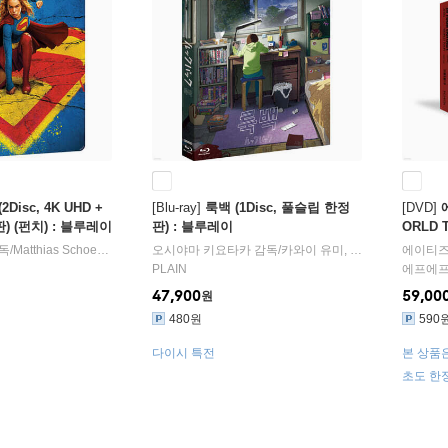
Disc, 4K UHD +
[Blu-ray]
룩백 (1Disc, 풀슬립 한정
[DVD]
) (펀치) : 블루레이
판) : 블루레이
ORLD T
IN INC
독/
Matthias Schoenaerts
,
Jason Momoa
오시야마 키요타카
,
Milly Alcock
감독/
카와이 유미
출연
,
요시다 미즈키
에이티
출
PLAIN
에프에
47,900
59,00
원
480원
590
다이시 특전
본 상품은
으며, 
초도 한정
별도 교
종 랜덤