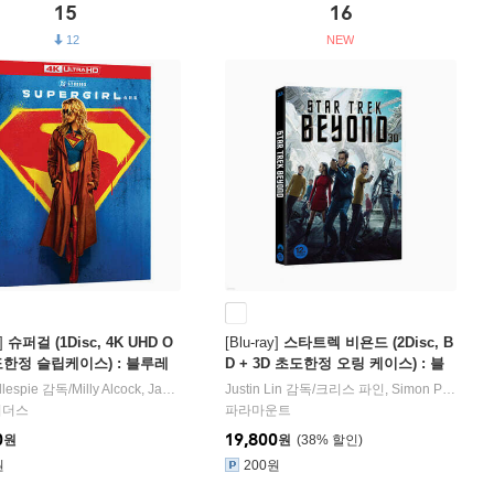
15
16
12
]
슈퍼걸 (1Disc, 4K UHD O
[Blu-ray]
스타트렉 비욘드 (2Disc, B
초도한정 슬립케이스) : 블루레
D + 3D 초도한정 오링 케이스) : 블
루레이
llespie
출연
감독/
Milly Alcock
,
Jason Momoa
Justin Lin
,
Matthias Schoenaerts
감독/
크리스 파인
출연
,
Simon Pegg
,
Zoe
러더스
파라마운트
0
19,800
원
원
38
%
원
200원