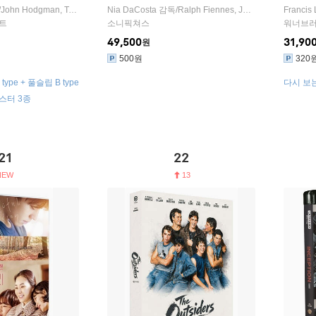
레이
/
John Hodgman
,
Teri Hatcher
Nia DaCosta
,
Dakota Fanning
감독/
출연
Ralph Fiennes
,
Jack O′Connell
Francis
,
Alfi
트
소니픽쳐스
워너브
49,500
31,90
원
500원
320
pe + 풀슬립 B type
다시 보는 
스터 3종
21
22
13