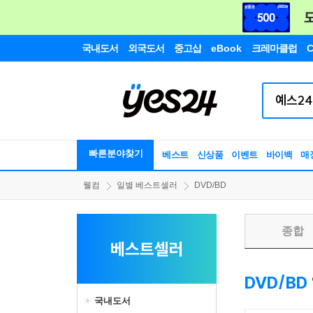
국내도서
외국도서
중고샵
eBook
크레마클럽
C
빠른분야찾기
베스트
신상품
이벤트
바이백
매
웰컴
일별 베스트셀러
DVD/BD
종합
베스트셀러
DVD/BD
국내도서