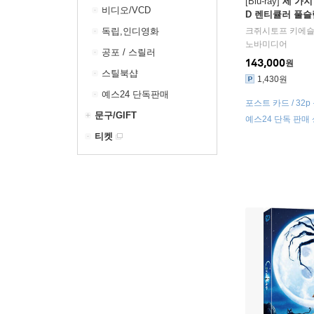
[Blu-ray]
세 가지 색
비디오/VCD
D 렌티큘러 풀슬
한정판) : 블루레
독립,인디영화
크쥐시토프 키에
노바미디어
공포 / 스릴러
143,000
원
스틸북샵
1,430원
예스24 단독판매
포스트 카드 / 32
문구/GIFT
예스24 단독 판매
티켓