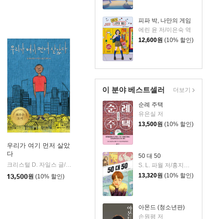
피파 박, 나만의 게임
에린 윤 저/이은숙 역
12,600
원
(10% 할인)
이 분야 베스트셀러
더보기
순례 주택
유은실 저
13,500
원
(10% 할인)
우리가 여기 먼저 살았
다
50 대 50
크리스털 D. 자일스 글/김루시아 역
초록개구리
|
S. L. 파월 저/홍지연 역
13,320
원
(10% 할인)
13,500
원
(10% 할인)
아몬드 (청소년판)
손원평 저