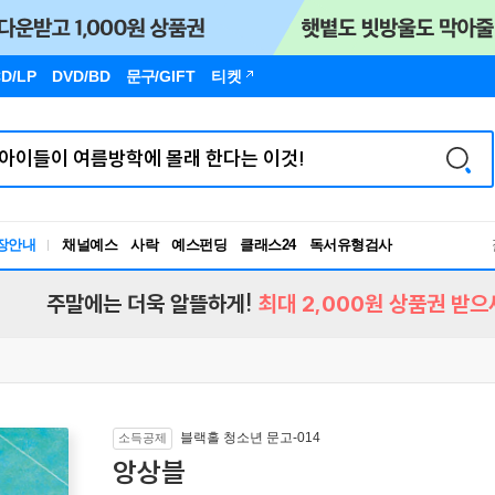
D/LP
DVD/BD
문구
/GIFT
티켓
독서유형검사
장안내
채널예스
사락
예스펀딩
클래스24
RBTI Lab
독서유형검사
주말에는 더욱 알뜰하게!
최대 2,000원 상품권 받으
블랙홀 청소년 문고-014
소득공제
앙상블