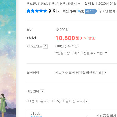
은모든
,
정명섭
,
정은
,
탁경은
,
하유지
저
블랙홀
2020년 04월
9.9
청소년 문학 t
회원리뷰(
20
건)
베스트
정가
12,000원
10,800
원
판매가
(10% 할인)
YES포인트
600원 (5% 적립)
5만원이상 구매 시 2천원 추가적립
결제혜택
카드/간편결제 혜택을 확인하세요
배송안내
배송비 : 유료 (도서 15,000원 이상 무료)
eBook
이 상품을 팔기