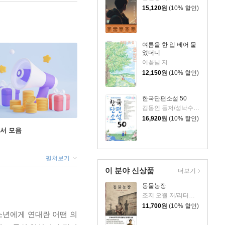
15,120
원
(10% 할인)
여름을 한 입 베어 물
었더니
이꽃님 저
12,150
원
(10% 할인)
한국단편소설 50
김동인 등저/성낙수,박찬영,김형주 공편
16,920
원
(10% 할인)
도서 모음
펼쳐보기
이 분야 신상품
더보기
동물농장
조지 오웰 저/리터링크 역
11,700
원
(10% 할인)
소년에게 연대란 어떤 의