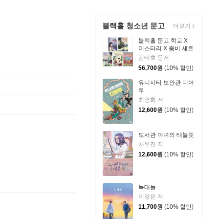
블랙홀 청소년 문고
더보기
블랙홀 문고 학교 X
미스터리 X 좀비 세트
김태호 등저
56,700
원
(10% 할인)
유니시티 보안관 디어
루
최영희 저
12,600
원
(10% 할인)
도서관 마녀의 태블릿
차무진 저
12,600
원
(10% 할인)
늑대들
이영은 저
11,700
원
(10% 할인)