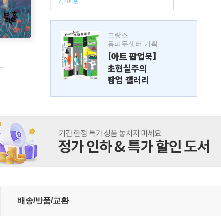
7,200원
프랑스
퐁피두센터 기획
[아트 팝업북]
초현실주의
팝업 갤러리
배송/반품/교환