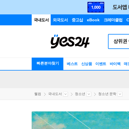
국내도서
외국도서
중고샵
eBook
크레마클럽
C
빠른분야찾기
베스트
신상품
이벤트
바이백
매
웰컴
국내도서
청소년
청소년 문학