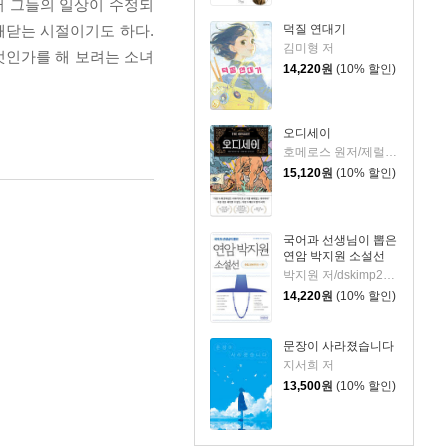
써 그들의 일상이 수정되
깨닫는 시절이기도 하다.
덕질 연대기
김미형 저
엇인가를 해 보려는 소녀
14,220
원
(10% 할인)
오디세이
호메로스 원저/제럴딘 매코크런 글/김재용 역/장시은 감수
15,120
원
(10% 할인)
국어과 선생님이 뽑은
연암 박지원 소설선
박지원 저/dskimp2000 편
14,220
원
(10% 할인)
문장이 사라졌습니다
지서희 저
13,500
원
(10% 할인)