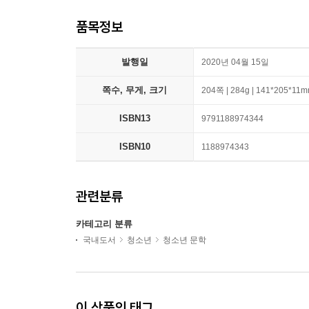
품목정보
발행일
2020년 04월 15일
쪽수, 무게, 크기
204쪽 | 284g | 141*205*11
ISBN13
9791188974344
ISBN10
1188974343
관련분류
카테고리 분류
국내도서
청소년
청소년 문학
이 상품의 태그