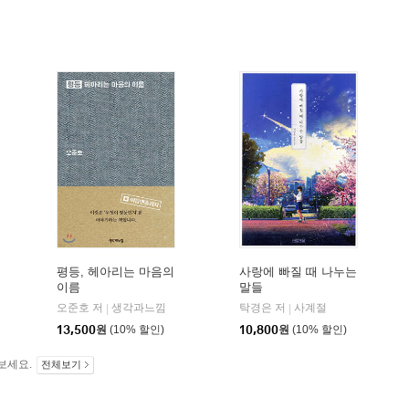
평등, 헤아리는 마음의
사랑에 빠질 때 나누는
이름
말들
오준호 저
생각과느낌
탁경은 저
사계절
|
|
13,500
원
(10% 할인)
10,800
원
(10% 할인)
보세요.
전체보기