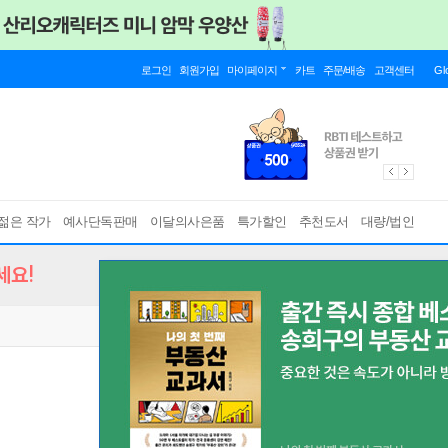
로그인
회원가입
마이페이지
카트
주문/배송
고객센터
Gl
젊은 작가
예사단독판매
이달의사은품
특가할인
추천도서
대량/법인
세요!