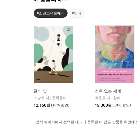
#소년소녀들에게
#연대
귤의 맛
경우 없는 세계
조남주 저
문학동네
백온유 저
창비
|
|
12,150
원
(10% 할인)
15,300
원
(10% 할인)
검색 페이지에서 선택된 태그에 등록된 더 많은 상품을 확인해 