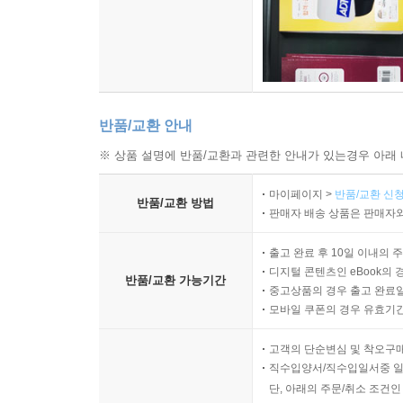
문인의 내면의 치열성을 문제 삼으며 창작의 내부
결합되었을 때 가능하다는 면에서 양쪽 모두 일면
가능하다. ‘저항의 문학’의 기수로서 비평가적 
보수주의자로 후퇴한 형국이 되었기 때문이다. 반
새로운 진전을 가져올 수 있었고, 그 성과물이 「시
반품/교환 안내
※ 상품 설명에 반품/교환과 관련한 안내가 있는경우 아래 
* ‘샤머니즘의 세계화’와 ‘샤머니즘의 움막 짓기’ :
마이페이지 >
반품/교환 신청
반품/교환 방법
이 책에서 마지막으로 다루고 있는 라이벌 의식의
판매자 배송 상품은 판매자와
의식 또한 당대의 ‘장관’ 혹은 ‘기적’이라 부를
깊이에서 별개의 유형이라 할 수 있으며, 가장 
출고 완료 후 10일 이내의 
디지털 콘텐츠인 eBook의 
태어난 박상륭과 한산 이씨의 터전인 관촌 마을에
반품/교환 가능기간
중고상품의 경우 출고 완료일
하는 이등변 삼각형의 모습을 하고 있다는 것이
모바일 쿠폰의 경우 유효기간(
김동리의 ‘자기 동네식 샤머니즘’을 ‘샤머니즘의 
‘지방성으로 특권화하기’로 나아간 것. 이로써
고객의 단순변심 및 착오구
직수입양서/직수입일서중 일
빚었다는 점에서 ‘기적’이고 ‘장관’이 아닐 수 없다는
단, 아래의 주문/취소 조건인