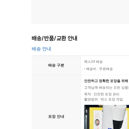
체계, 곧 ‘반절성’과 ‘전절대 후절소’ 이론을 
나아가는데, 이는 민족주의와 ‘정신과학으로서의 
위업이 드러날 수 있었다는 것이다.
* 불온시 논쟁 : 김수영/이어령
배송/반품/교환 안내
이 책의 3장에서 다루고 있는 것은 평론가 이어령과 
배송 안내
하나로, 화려한 겉모양을 취하고 있었다. 논쟁에
매체를 중심으로 벌어져 대중적 관심을 끌었기 때
예스24 배송
배송 구분
논쟁이었다고 평가한다.
배송비 : 무료배송
안전하고 정확한 포장을 위해 
논쟁은 이어령이 1967년을 두고 ‘에비’가 지배한 
고객님께 배송되는 모든 상품을
있지도 않은 ‘상업주의의 에비’, 있지도 않은 소피스
목적 : 안전한 포장 관리
반문화적 풍토와 싸워 그 ‘에비’의 가면을 벗기지
촬영범위 : 박스 포장 작업
일어나 군부독재가 7년이나 강제한 언론통제 속임
「지식인의 사회참여」(1968)를 『사상계』에 발표
포장 안내
이 이후에도 많은 글들이 오고 갔지만, 사실상 