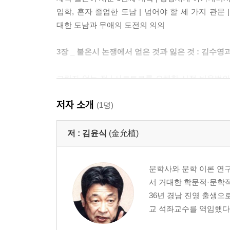
입학, 혼자 졸업한 도남 | 넘어야 할 세 가지 관
대한 도남과 무애의 도전의 의의
3장 _ 불온시 논쟁에서 얻은 것과 잃은 것 : 김수
그림자 없는 적 | 사르트르를 오해한 시적 비유법의 빛
불온시 논쟁 전말 | 사상계와 조선일보 틈에 낀 자유
저자 소개
(1명)
4장 _ ‘실증주의 정신’과 ‘실존적 정신분석’의 어
저 :
김윤식
(金允植)
『문학과 지성』의 창간사 | 영문학도 백낙청의 『
| 『산문시대』·『68문학』·『문학과 지성』 | 4
문학사와 문학 이론 연구
선험적 가난 : 이청준이라는 벽 | ‘실증주의적 정
서 거대한 학문적·문학
『한국문학의 위상』 | 『책읽기의 괴로움』이 실존적 
36년 경남 진영 출생
교 석좌교수를 역임했다. 
5장 _ ‘논리’로서의 문학, ‘해석’으로서의 문학 :