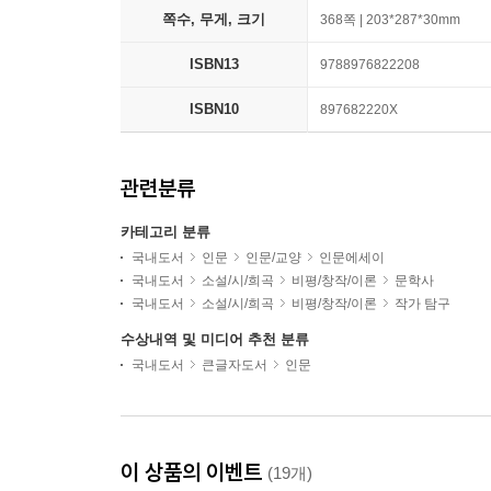
쪽수, 무게, 크기
368쪽 | 203*287*30mm
ISBN13
9788976822208
ISBN10
897682220X
관련분류
카테고리 분류
국내도서
인문
인문/교양
인문에세이
국내도서
소설/시/희곡
비평/창작/이론
문학사
국내도서
소설/시/희곡
비평/창작/이론
작가 탐구
수상내역 및 미디어 추천 분류
국내도서
큰글자도서
인문
이 상품의 이벤트
(19개)