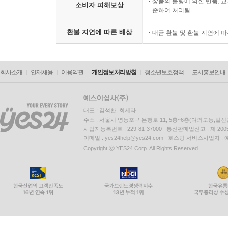
상품의 불량에 의한 반품, 교
소비자 피해보상
준하여 처리됨
환불 지연에 따른 배상
대금 환불 및 환불 지연에 
회사소개
인재채용
이용약관
개인정보처리방침
청소년보호정책
도서홍보안내
대표 : 김석환, 최세라
주소 : 서울시 영등포구 은행로 11, 5층~6층(여의도동,일신
사업자등록번호 : 229-81-37000 통신판매업신고 : 제 200
이메일 : yes24help@yes24.com 호스팅 서비스사업자 :
Copyright ⓒ YES24 Corp. All Rights Reserved.