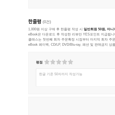
* 경성제국대학 vs 양주동/조윤제
한줄평
(0건)
이 책에서 처음 다루고 있는 문인들은 경성제국대
경성제국대학은 조선문화의 연구를 통해 중국문화와 일
1,000원 이상 구매 후 한줄평 작성 시
일반회원 50원, 마니
eBook은 다운로드 후 작성한 리뷰만 YES포인트 지급됩니
있는데, 그러한 설립 목표를 가장 전형적으로 드러내
클래스는 첫번째 회차 주문확정 시점부터 마지막 회차 주문
연구의 학문적 원점의 하나라고 할 수 있는 것이며,
eBook 페이백, CD/LP, DVD/Blu-ray, 패션 및 판매금
것으로 일본에는 『만엽집』이 있다면, 조선에는
것. 이런 상황에서 『삼대목』의 발굴 및 해독에
위치가 확보될 수 있었고, 따라서 오구라의 연
평점
대표하는 오구라의 연구에 도전한 것이 바로 무애 
한글 기준 50자까지 작성가능
시인이자 비평가이며 와세다 대학 영문과 출신인 무
논문은 한문에 대한 판독력, 조선인만이 가질 수 있
무애다운 자질은 ‘시적 직관력’이라고 볼 수 있는데
별개인 창조적 문학의 영역이라는 것이다. 이와는
하여 오구라에게 도전했다. 근대적 학문의 방법론