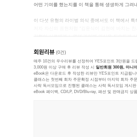
어떤 기여를 했는지를 이 책을 통해 생생하게 그려내
와 붕어를 못 보았던 것이다. 아무 이론도 공부한 
능’이라 우길 수밖에 무슨 방도가 있었으랴. ‘서정적
이 다섯 유형의 라이벌 의식 중에서도 이 책에서 특히
--- p.162~163
저자 자신의 표현처럼 “김윤식이 김현에 바치는 찬사
김현이 서로에게 느꼈던 라이벌 의식을 진솔하게 서술
구원은 여기에서 올 터이다. 자이나교도 카인은 다시
비판의 화살을 쏜 곳”(157쪽)이 자신이었음을 지
청진동 바닥을 헤매는 충청도 한산 이씨 후손 조
회원리뷰
“김윤식 자신의 글쓰기의 참모습”(160쪽)이었다
(0건)
은 관촌 마을의 소년이 서라벌예대에 들고, 『장
있었다는 것. 그것은 바로 ‘실증주의적 정신’이라고
매주 10건의 우수리뷰를 선정하여 YES포인트 3만원을 드
때 이따금 관악산의 키 큰 비평가도 끼어들어 저도 
3,000원 이상 구매 후 리뷰 작성 시
일반회원 300원, 마니아
김현은 죽음의 시기에 와서야 분석해 냈다는 것이다.
으로 펼쳐져 있었다.
eBook은 다운로드 후 작성한 리뷰만 YES포인트 지급됩니
대한 ‘사랑’ 때문이었을 것이라는 진솔한 고백을 들
클래스는 첫번째 회차 주문확정 시점부터 마지막 회차 주문
--- p.353
사락 독서모임으로 진행된 클래스는 사락 독서모임 게시판
이 책은 ‘문학사의 라이벌’이라는 표제로 계간지 
eBook 페이백, CD/LP, DVD/Blu-ray, 패션 및 판매금
사람씩을 묶어 부제로 삼았고, 그들 사이의 “보이지
저자 스스로의 라이벌 의식을 다룬 4장 「‘실증주
위상론’이라는 부제를 달고 있는 5장 「‘논리’로서
쪽에서의 라이벌 의식에 대해 서술하고 있는 이 
한국문학사의 중심에 있었던 이 두 계간지의 역사에 