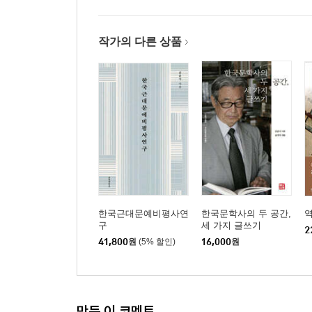
‘초근목피’에 대한 죄의식·사명감 | 사르트르의 『
이론』과 하우저의 『문학과 예술의 사회사』의 맞섬 |
작가의 다른 상품
독백으로서의 고백체 | 대담으로서의 고백체 | 이론과 
6장 _ 밴쿠버 어떤 동굴에 비친 물빛 무늬 : 이문구
제2회 김동리문학상 시상식 장면 | 교주 김동리의 문
(獨覺) | 키 큰 비평가의 개입과 『칠조어론』 | 전(
과정 | 밴쿠버 책장수 파크 씨의 화려한 귀향 | 
‘물빛 무늬’
7장 _ 인간성의 두 유형, ‘논리’와 ‘해석’ : 결론을 
한국근대문예비평사연
한국문학사의 두 공간,
구
세 가지 글쓰기
2
41,800
원
(5% 할인)
16,000
원
만든 이 코멘트