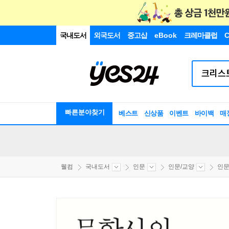
국내도서
외국도서
중고샵
eBook
크레마클럽
C
빠른분야찾기
베스트
신상품
이벤트
바이백
매
웰컴
국내도서
인문
인문/교양
인