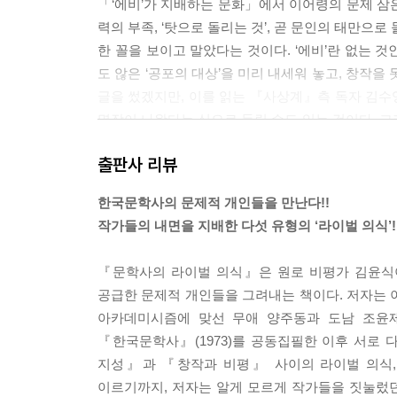
「‘에비’가 지배하는 문화」에서 이어령의 문제 삼은 
력의 부족, ‘탓으로 돌리는 것’, 곧 문인의 태만으로
한 꼴을 보이고 말았다는 것이다. ‘에비’란 없는 
도 않은 ‘공포의 대상’을 미리 내세워 놓고, 창작
글을 썼겠지만, 이를 읽는 『사상계』측 독자 김수
명작이 나왔다는 식으로 들릴 수도 있는 것이다. 그
논법으로 오해될 소지가 있었다. 탄압이 심해도 
출판사 리뷰
하기 어려웠다.
--- p.92~93
한국문학사의 문제적 개인들을 만난다!!
작가들의 내면을 지배한 다섯 유형의 ‘라이벌 의식’!
위에서 본 김현의 저러한 견해가 여기에서 왔지 않았을
에로 되돌아가기 위한 지향성이 숨어 있어 틈만 나
『문학사의 라이벌 의식』은 원로 비평가 김윤식이
서정성’이 그것이며 ‘열정=재능’의 도식이 그것이다
공급한 문제적 개인들을 그려내는 책이다. 저자는 
아니라 김윤식에 대한 ‘사랑’이었다. 사랑하지 않고
아카데미시즘에 맞선 무애 양주동과 도남 조윤제의
김현의 아킬레스건이 ‘실증주의’였던 증거치고 이보
『한국문학사』(1973)를 공동집필한 이후 서로 다
지성』과 『창작과 비평』 사이의 라이벌 의식,
실상 김현이 한동안 라이벌인 『창작과 비평』에 
이르기까지, 저자는 알게 모르게 작가들을 짓눌렀
을 갖고 있지 않았다. 김윤식의 『한국근대문예비평