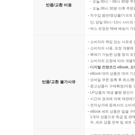
오늘 00시 ~ 06시 30분 
반품/교환 비용
오늘 06시 30분 이후 주문
직수입 음반/영상물/기프트 
단, 당일 00시~13시 사이
박스 포장은 택배 배송이 가
소비자의 책임 있는 사유로 
소비자의 사용, 포장 개봉에 
복제가 가능한 상품 등의 포장을 
소비자의 요청에 따라 개별
디지털 컨텐츠인 eBook, 
eBook 대여 상품은 대여 기
모바일 쿠폰 등록 후 취소/환
반품/교환 불가사유
중고상품이 구매확정(자동 
LP상품의 재생 불량 원인이 기
시간의 경과에 의해 재판매가
전자상거래 등에서의 소비자
eBook 세트 상품은 일괄 
1개의 상품으로 취급 및 판매
우, 세트 상품 전부 및 세트