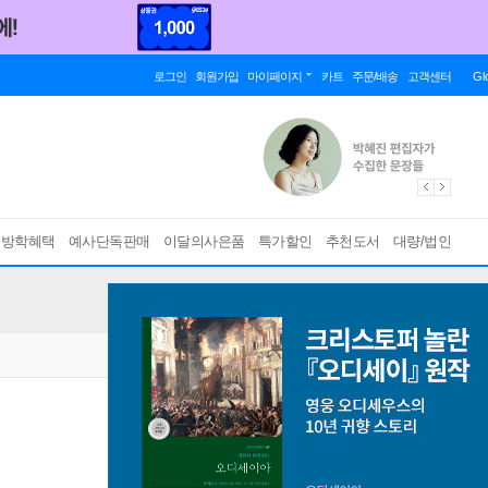
로그인
회원가입
마이페이지
카트
주문/배송
고객센터
Gl
름방학혜택
예사단독판매
이달의사은품
특가할인
추천도서
대량/법인