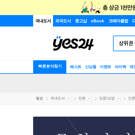
국내도서
외국도서
중고샵
eBook
크레마클럽
C
빠른분야찾기
베스트
신상품
이벤트
바이백
매
웰컴
국내도서
인문
인문/교양
인