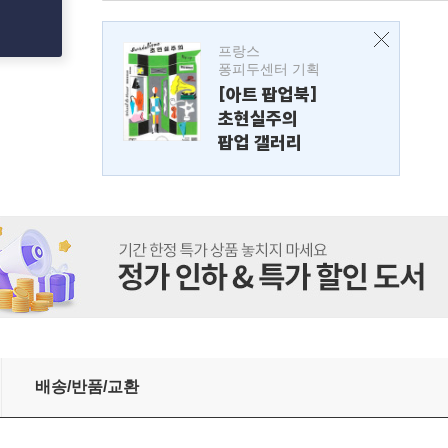
프랑스
퐁피두센터 기획
[아트 팝업북]
초현실주의
팝업 갤러리
배송/반품/교환