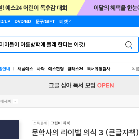
D/LP
DVD/BD
문구
/GIFT
티켓
장안내
채널예스
사락
예스펀딩
클래스24
독서유형검사
여
RBTI Lab
독서유형검사
크클 심야 독서 모임
OPEN
문에세이
그린비 빅북
소득공제
문학사의 라이벌 의식 3 (큰글자책)