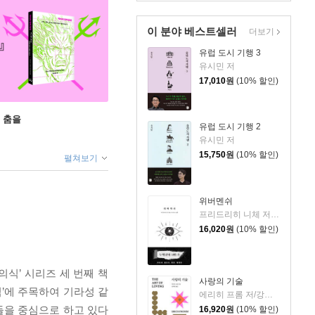
이 분야 베스트셀러
더보기
유럽 도시 기행 3
유시민 저
17,010
원
(10% 할인)
 춤을
유럽 도시 기행 2
유시민 저
15,750
원
(10% 할인)
펼쳐보기
위버멘쉬
프리드리히 니체 저/어나니머스 역
16,020
원
(10% 할인)
식’ 시리즈 세 번째 책
사랑의 기술
식’에 주목하여 기라성 같
에리히 프롬 저/강주헌 역
들을 중심으로 하고 있다
16,920
원
(10% 할인)