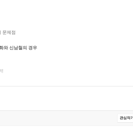
의 문제점
 임화와 신남철의 경우
제
』
관심작가