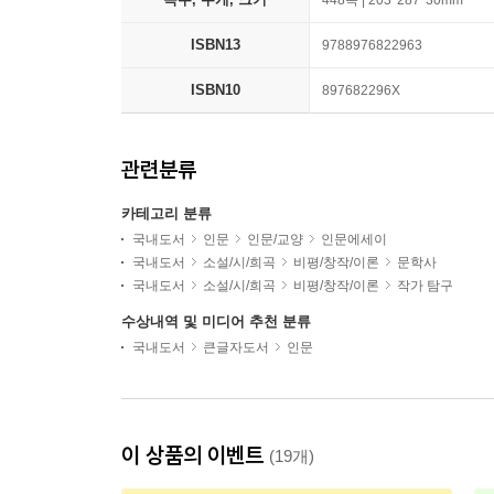
448쪽 | 203*287*30mm
ISBN13
9788976822963
ISBN10
897682296X
관련분류
카테고리 분류
국내도서
인문
인문/교양
인문에세이
국내도서
소설/시/희곡
비평/창작/이론
문학사
국내도서
소설/시/희곡
비평/창작/이론
작가 탐구
수상내역 및 미디어 추천 분류
국내도서
큰글자도서
인문
이 상품의 이벤트
(19개)