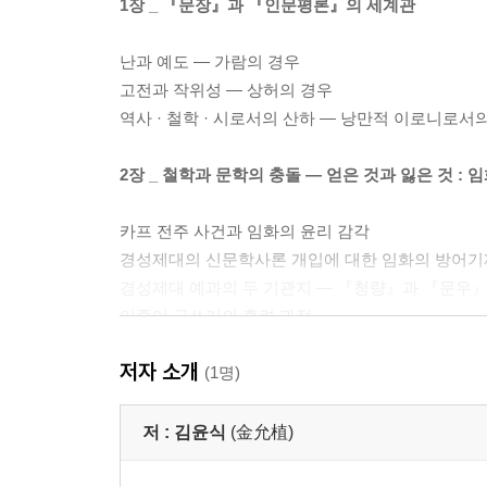
1장 _ 『문장』과 『인문평론』의 세계관
난과 예도 ― 가람의 경우
고전과 작위성 ― 상허의 경우
역사 · 철학 · 시로서의 산하 ― 낭만적 이로니로서
2장 _ 철학과 문학의 충돌 ― 얻은 것과 잃은 것 :
카프 전주 사건과 임화의 윤리 감각
경성제대의 신문학사론 개입에 대한 임화의 방어기
경성제대 예과의 두 기관지 ― 『청량』과 『문우
이중어 글쓰기의 훈련 과정
이중어 글쓰기의 전개 ― 철학과 문학의 횡단
저자 소개
‘잠언을 저작하는 인간’에 이른 길
(1명)
아마카스의 ‘예술론’과 방법론의 완성
임화, 신남철에 길을 묻다
저 :
김윤식
(金允植)
반백의 중년신사의 노래 ― ‘너 어느 곳에 있느냐’