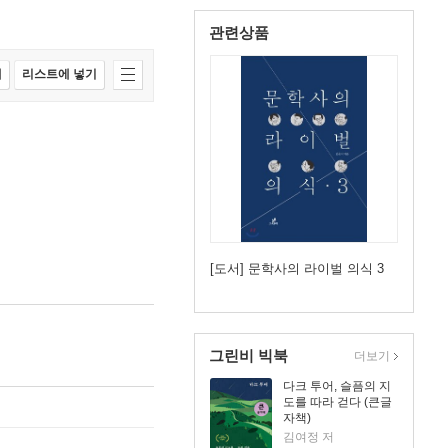
관련상품
매
리스트에 넣기
[도서] 문학사의 라이벌 의식 3
그린비 빅북
더보기
다크 투어, 슬픔의 지
도를 따라 걷다 (큰글
자책)
김여정 저