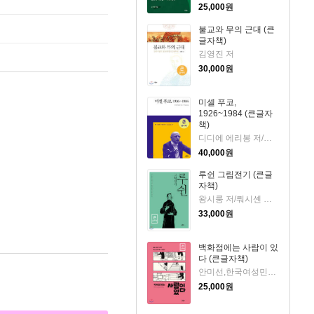
25,000
원
불교와 무의 근대 (큰
글자책)
김영진 저
30,000
원
미셸 푸코,
1926~1984 (큰글자
책)
디디에 에리봉 저/박정자 역
40,000
원
루쉰 그림전기 (큰글
자책)
왕시룽 저/뤄시셴 그림/이보경 역
33,000
원
백화점에는 사람이 있
다 (큰글자책)
안미선,한국여성민우회 저
25,000
원