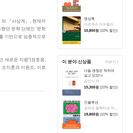
명상록
』와 『사상계』, 현재까
마르쿠스 아우렐리우스 저/박문재 역
했던 문학 단체인 ‘문학
10,800
원
(10% 할인)
구를 기반으로 심층적으로
 새로운 지평”(정호웅,
이 분야 신상품
더보기
, 조지훈과 이원조, 이호
다들 괜찮은 척하며
살고 있었다
김민식 저
15,300
원
(10% 할인)
인볼루션
공라오 컬렉티브 저/홍명교 역
19,800
원
(10% 할인)