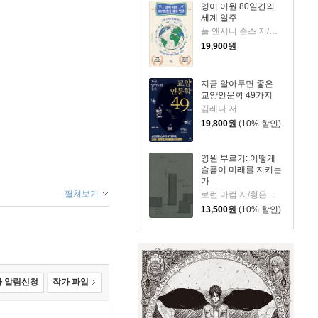
영어 어원 80일간의
세계 일주
폴 앤서니 존스 저/고정아 역
19,900
원
지금 알아두면 좋은
교양인문학 49가지
김레나 저
19,800
원
(10% 할인)
영원 부르기: 어떻게
슬픔이 미래를 지키는
가
펼쳐보기
로런 마컴 저/황은주 역
13,500
원
(10% 할인)
 알림신청
작가 파일