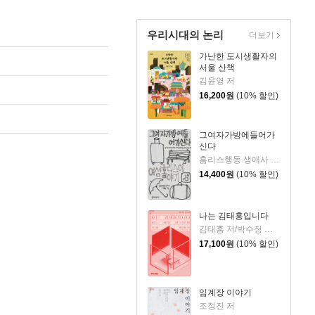
우리시대의 논리
더보기
가난한 도시생활자의
서울 산책
김윤영 저
16,200
원
(10% 할인)
그여자가방에들어가
신다
홈리스행동 생애사 기록팀 기획
14,400
원
(10% 할인)
나는 김태홍입니다
김태홍 저/박수정 정리
17,100
원
(10% 할인)
임계장 이야기
조정진 저