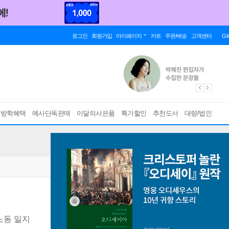
로그인
회원가입
마이페이지
카트
주문/배송
고객센터
Gl
름방학혜택
예사단독판매
이달의사은품
특가할인
추천도서
대량/법인
노동 일지