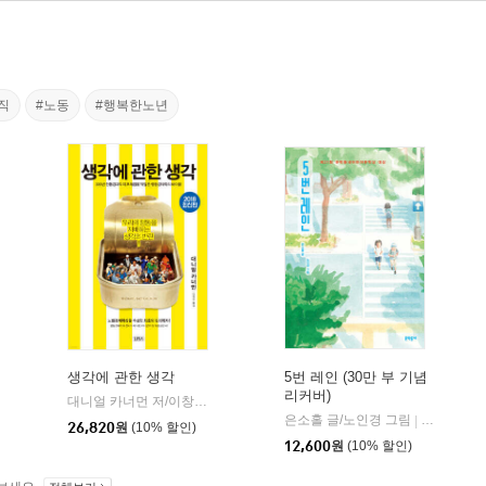
직
#노동
#행복한노년
생각에 관한 생각
5번 레인 (30만 부 기념
리커버)
대니얼 카너먼 저/이창신 역
김영사
|
은소홀 글/노인경 그림
문학동네
|
26,820
원
(10% 할인)
12,600
원
(10% 할인)