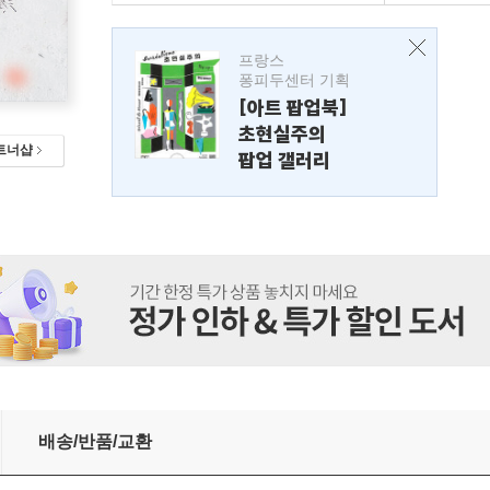
프랑스
퐁피두센터 기획
[아트 팝업북]
초현실주의
트너샵
팝업 갤러리
배송/반품/교환