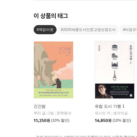
이 상품의 태그
#책읽아웃
#2020세종도서인문교양선정도서
#비정규
긴긴밤
유럽 도시 기행 1
루리 글,그림
문학동네
유시민 저
생각의길
|
|
11,250
원
(10% 할인)
14,850
원
(10% 할인)