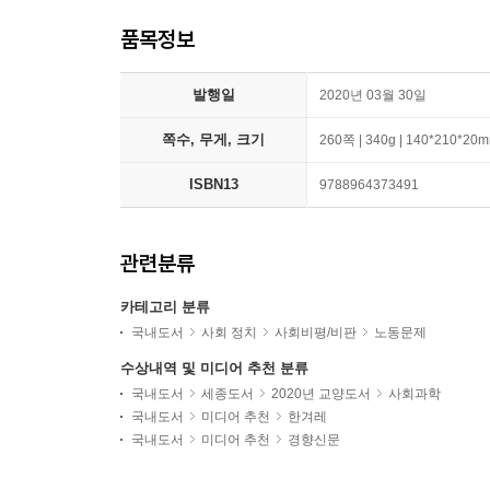
품목정보
발행일
2020년 03월 30일
쪽수, 무게, 크기
260쪽 | 340g | 140*210*20
ISBN13
9788964373491
관련분류
카테고리 분류
국내도서
사회 정치
사회비평/비판
노동문제
수상내역 및 미디어 추천 분류
국내도서
세종도서
2020년 교양도서
사회과학
국내도서
미디어 추천
한겨레
국내도서
미디어 추천
경향신문