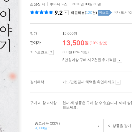
조정진
저
후마니타스
2020년 03월 30일
9.2
국내도서 to
회원리뷰(
120
건)
베스트
정가
15,000원
13,500
원
판매가
(10% 할인)
YES포인트
300원 (2% 적립)
5만원이상 구매 시 2천원 추가적립
결제혜택
카드/간편결제 혜택을 확인하세요
구매 시 참고사항
현재 새 상품은 구매 할 수 없습니다. 아래 
해보세요.
중고상품 (33개)
이 상품을 팔기
9,000원 ~