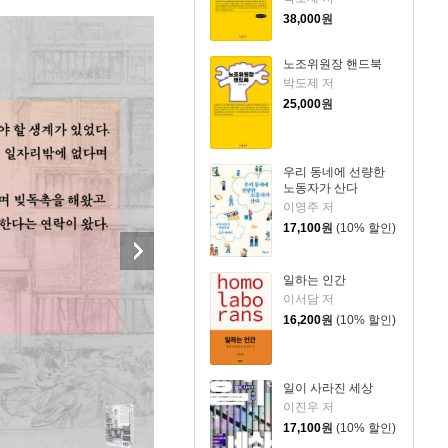
38,000
원
노조위원장 핸드북
박도제 저
25,000
원
우리 동네에 선량한
노동자가 산다
이영주 저
17,100
원
(10% 할인)
일하는 인간
이서담 저
16,200
원
(10% 할인)
일이 사라진 세상
이진우 저
17,100
원
(10% 할인)