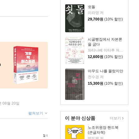
쇳돌
이라영 저
29,700
원
(10% 할인)
시골빵집에서 자본론
을 굽다
와타나베 이타루 저/정문주 역
12,600
원
(10% 할인)
아무도 나를 몰랐지만
전수경 저
15,300
원
(10% 할인)
년 08월 20일
펼쳐보기
이 분야 신상품
더보기
노조위원장 핸드북
(큰글자책)
1
/4
박도제 저