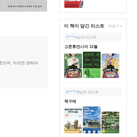
이 책이 담긴
리스트
더보기
i*****e
님의 리스트
고촌휴먼시아 12월
했으며, 아프면 관둬야
k******6
님의 리스트
책구매