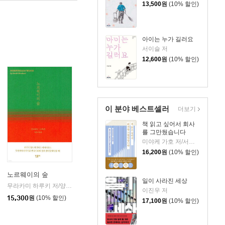
13,500
원
(10% 할인)
아이는 누가 길러요
서이슬 저
12,600
원
(10% 할인)
이 분야 베스트셀러
더보기
책 읽고 싶어서 회사
를 그만뒀습니다
미야케 가호 저/서영찬 역
16,200
원
(10% 할인)
노르웨이의 숲
일이 사라진 세상
무라카미 하루키 저/양억관 역
민음사
|
이진우 저
15,300
원
(10% 할인)
17,100
원
(10% 할인)