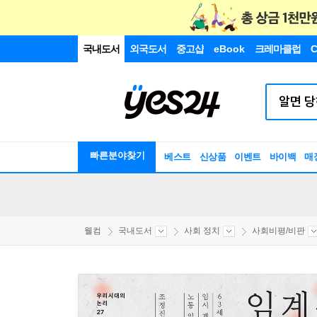
국내도서
외국도서
중고샵
eBook
크레마클럽
C
빠른분야찾기
베스트
신상품
이벤트
바이백
매
웰컴
국내도서
사회 정치
사회비평/비판