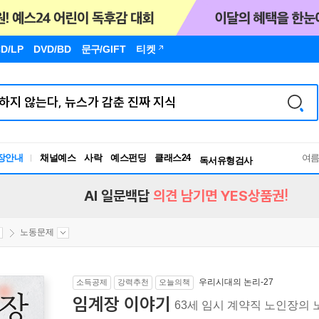
D/LP
DVD/BD
문구
/GIFT
티켓
장안내
채널예스
사락
예스펀딩
클래스24
독서유형검사
여
RBTI Lab
독서유형검사
AI 일문백답
의견 남기면 YES상품권!
노동문제
우리시대의 논리-27
소득공제
강력추천
오늘의책
임계장 이야기
63세 임시 계약직 노인장의 