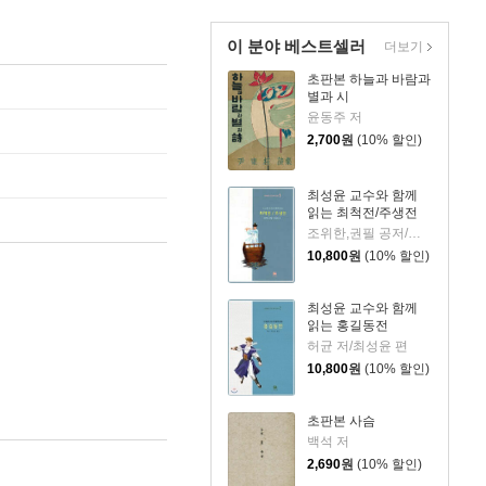
이 분야 베스트셀러
더보기
초판본 하늘과 바람과
별과 시
윤동주 저
2,700
원
(10% 할인)
최성윤 교수와 함께
읽는 최척전/주생전
조위한,권필 공저/최성윤 역
10,800
원
(10% 할인)
최성윤 교수와 함께
읽는 홍길동전
허균 저/최성윤 편
10,800
원
(10% 할인)
초판본 사슴
백석 저
2,690
원
(10% 할인)