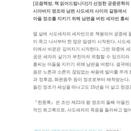
[요즘책방, 책 읽어드립니다]가 선정한 궁중문학의 
시아버지 영조와 남편 사도세자 사이의 갈등에서
아들 정조를 지키기 위해 남편을 버린 세자빈 홍씨
열 살에 사도세자의 세자빈으로 책봉되어 궁중에 
이 죽고 나서부터 한 많은 일생이 시작된다. 사도세
이에서 비운은 깊어지기 시작한다. 그런 와중에 세
궁은 세자의 살기가 부친마저 위협할 수 있으리라
홍씨는 아들을 지키기 위해 남편을 버렸다. 결국에
음은 노론과 소론의 끊임없는 싸움에 빌미를 주게 
과 정후겸, 화완옹주 등이 정조로부터 배척받는다.
들인 정조가 세상을 떠나고도 15년을 더 살고 창경
『한중록』은 조선 제21대 왕 영조의 둘째 아들
적인 회고록으로, 사도세자의 죽음을 둘러싸고 벌어