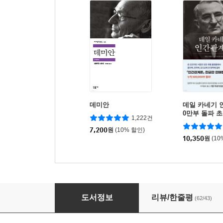
데미안
데일 카네기 
0만부 돌파 
1,222건
역본)
7,200
원
(10% 할인)
10,350
원
(10
한중록
도서정보
리뷰/한줄평
(62/43)