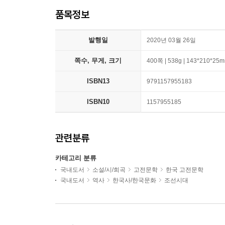
품목정보
발행일
2020년 03월 26일
쪽수, 무게, 크기
400쪽 | 538g | 143*210*25
ISBN13
9791157955183
ISBN10
1157955185
관련분류
카테고리 분류
국내도서
소설/시/희곡
고전문학
한국 고전문학
국내도서
역사
한국사/한국문화
조선시대