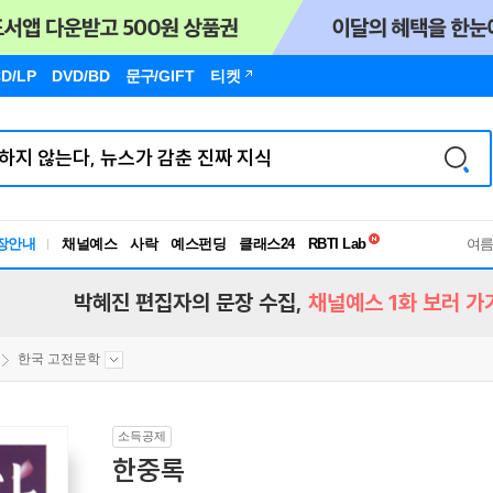
D/LP
DVD/BD
문구
/GIFT
티켓
독서유형검사
RBTI Lab
장안내
채널예스
사락
예스펀딩
클래스24
여
독서유형검사
박혜진 편집자의 문장 수집,
채널예스 1화 보러 가
한국 고전문학
소득공제
한중록