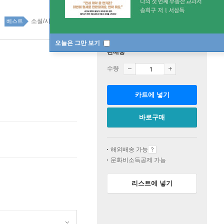
소설/시/희곡 top100 13주
베스트
오늘은 그만 보기
판매중
수량
카트에 넣기
바로구매
해외배송 가능
문화비소득공제 가능
리스트에 넣기