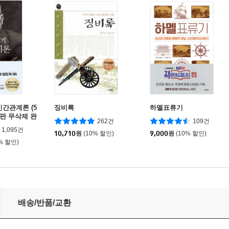
인간관계론 (5
징비록
하멜표류기
초판 무삭제 완
262건
109건
1,095건
10,710
원
(10% 할인)
9,000
원
(10% 할인)
% 할인)
배송/반품/교환