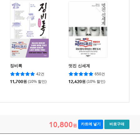
징비록
멋진 신세계
42건
650건
11,700
원
(10% 할인)
12,420
원
(10% 할인)
10,800
카트에 넣기
바로구매
원