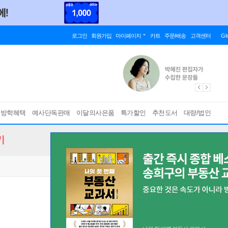
로그인
회원가입
마이페이지
카트
주문/배송
고객센터
Gl
름방학혜택
예사단독판매
이달의사은품
특가할인
추천도서
대량/법인
기