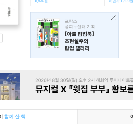
6,930원
매입가 1,800
프랑스
퐁피두센터 기획
[아트 팝업북]
초현실주의
팝업 갤러리
들이
함께 산 책