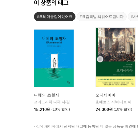
이 상품의 태그
#크레마클럽에있어요
#요즘책방:책읽어드립니다
#사
니체의 초월자
오디세이아
프리드리히 니체 저/김철 편역
히읏
호메로스 저/페테르 파울 루벤스 그림/박문재 역
|
15,210
원
(10% 할인)
24,300
원
(10% 할인)
검색 페이지에서 선택된 태그에 등록된 더 많은 상품을 확인해 