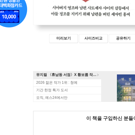
미리보기
사이즈비교
공유하기
뮤지컬 〈휴남동 서점〉X 황보름 작가 북토크
2026 젊은 작가 1위 : 청예
기간 한정 특가 도서
오직, 예스24에서만
이 책을 구입하신 분