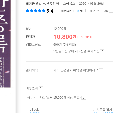
혜경궁 홍씨
저/
신동운
역
스타북스
2020년 03월 26일
9.4
회원리뷰(
105
건)
판매지수 1,236
정가
12,000원
10,800
원
판매가
(10% 할인)
YES포인트
600원 (5% 적립)
5만원이상 구매 시 2천원 추가적립
결제혜택
카드/간편결제 혜택을 확인하세요
배송안내
배송비 : 유료 (도서 15,000원 이상 무료)
eBook
이 상품을 팔기