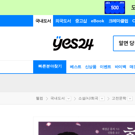
국내도서
외국도서
중고샵
eBook
크레마클럽
C
빠른분야찾기
베스트
신상품
이벤트
바이백
매
웰컴
국내도서
소설/시/희곡
고전문학