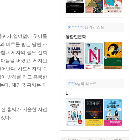
p********0
님의 리스트
 홍씨가 열여덟에 첫아들
융합인문학
의 비호를 받는 남편 사
마침내 세자의 생모 선희
 아들을 버렸고, 세자빈
일어난다. 사도세자의 죽
집이 방해를 하고 홍봉한
t****s
님의 리스트
는다. 혜경궁 홍씨는 아
1
여진 홍씨가 저술한 자전
있다.