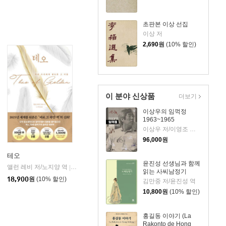
초판본 이상 선집
이상 저
2,690
원
(10% 할인)
이 분야 신상품
더보기
이상우의 임꺽정
1963~1965
이상우 저/이영조 그림
96,000
원
테오
윤진성 선생님과 함께
앨런 레비 저/노지양 역
오팬하우스
|
읽는 사씨남정기
18,900
원
(10% 할인)
김만중 저/윤진성 역
10,800
원
(10% 할인)
홍길동 이야기 (La
Rakonto de Hong