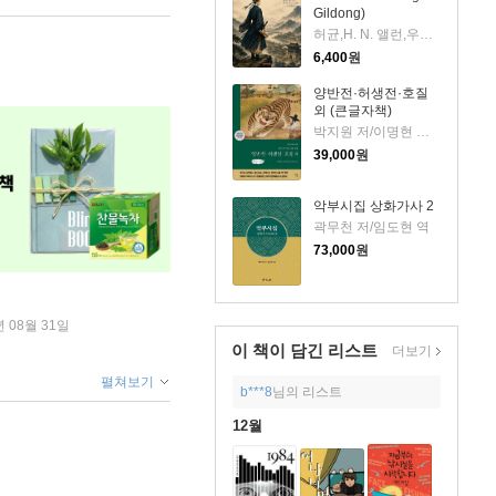
Gildong)
허균,H. N. 앨런,우재훈(Cezaro) 저
6,400
원
양반전·허생전·호질
외 (큰글자책)
박지원 저/이명현 역/한동훈 그림
39,000
원
악부시집 상화가사 2
곽무천 저/임도현 역
73,000
원
년 08월 31일
이 책이 담긴
리스트
더보기
펼쳐보기
b***8
님의 리스트
12월