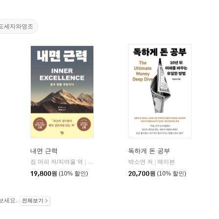
도세자와영조
내면 근력
독하게 돈 공부
짐 머피 저/지여울 역
현대지성
윌북(willbook)
박소연 저
메이븐
|
|
|
19,800
원
(10% 할인)
20,700
원
(10% 할인)
보세요.
전체보기