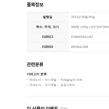
품목정보
발행일
2013년 06월 05일
쪽수, 무게, 크기
308쪽 | 435g | 153*224*30
ISBN13
9788955641387
ISBN10
8955641389
관련분류
카테고리 분류
국내도서
자기계발
처세술/삶의 자세
국내도서
자기계발
성공스토리
이 상품의 이벤트
(7개)