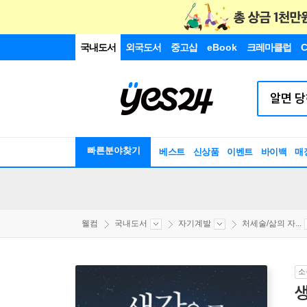
국내도서
외국도서
중고샵
eBook
크레마클럽
C
빠른분야찾기
베스트
신상품
이벤트
바이백
매
웰컴
국내도서
자기계발
처세술/삶의 자...
소