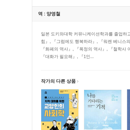
제8장. 포기하지 말아야 한다 지식과 지혜의 차이
* 누구나 문제를 갖고 있다 - 폴라 화이트(Paula Whit
역 :
양영철
제9장. 오직 자신만이 스스로를 판단할 수 있다 정
* 자기 자신에게 솔직해야 한다 - 호세 에버(Jose E
일본 도키와대학 커뮤니케이션학과를 졸업하고 
힘』, 『그럼에도 행복하라』, 『워렌 베니스의
제10장. 희망을 실현시키는 방법 어떻게 희망의 불
『화폐의 역사』, 『폭정의 역사』, 『철학사 아
* 성공은 목표를 쟁취하는 것이다 - 스티븐 M. 호플린(Stev
『대화가 필요해』, 『1인...
제11장. 변화를 두려워하지 말아야 한다 비전이 있
* 우리의 가능성은 무한하다 - 폴 앵카(Paul Anka, 
작가의 다른 상품
* 비전이 없다면 도태된다 - 버니 브릴스타인(Bernie B
제12장. 결론
* 신념을 가져야 한다