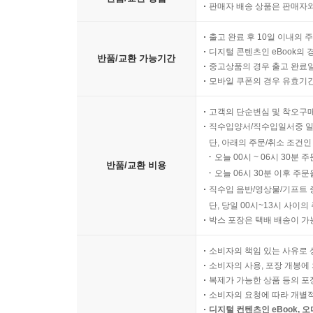
판매자 배송 상품은 판매자와
출고 완료 후 10일 이내의 
디지털 콘텐츠인 eBook의 
반품/교환 가능기간
중고상품의 경우 출고 완료일
모바일 쿠폰의 경우 유효기간(
고객의 단순변심 및 착오구
직수입양서/직수입일서중 일
단, 아래의 주문/취소 조건인
오늘 00시 ~ 06시 30분 
반품/교환 비용
오늘 06시 30분 이후 주문
직수입 음반/영상물/기프트 
단, 당일 00시~13시 사이
박스 포장은 택배 배송이 가
소비자의 책임 있는 사유로 
소비자의 사용, 포장 개봉에 
복제가 가능한 상품 등의 포장을 
소비자의 요청에 따라 개별
디지털 컨텐츠인 eBook, 