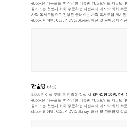
eBook은 다운로드 후 작성한 리뷰만 YES포인트 지급됩니
1900년에 철학자이자 작가인 윌리엄 제임스는 다음과
클래스는 첫번째 회차 주문확정 시점부터 마지막 회차 주문
“인간은 대개, 자기 한계에 훨씬 못 미치는 삶을 
사락 독서모임으로 진행된 클래스는 사락 독서모임 게시판
못하고 마는 것이다.”
eBook 페이백, CD/LP, DVD/Blu-ray, 패션 및 판매금
이 말은 결국 어떤 생각을 하는지에 따라서 결국 
지금 품고 있는 생각의 방향을 의식적으로 관리할 
있는 에너지의 광대하고 무한한 우주 속에 살고 있다
당신은 문제를 계속 확대 재생산하고 있지는 않은가
역시 여전히 돈에 대한 걱정에서 자유로워질 수 없을
그 생각 때문에 당신은 결코 성공할 수 없을 것이
생각하고 있다면 다름 아닌 바로 그 생각 때문에
한줄평
(0건)
창조해내고 있는 삶이 어떤지 다시 한 번 따져보아야
1,000원 이상 구매 후 한줄평 작성 시
일반회원 50원, 마니
eBook은 다운로드 후 작성한 리뷰만 YES포인트 지급됩니
만약 자기 자신에게 “난 그걸 할 수 없어.” 하고 말한
클래스는 첫번째 회차 주문확정 시점부터 마지막 회차 주문
반대로 지금 원하는 것은 가능한 일이며 결국 이
eBook 페이백, CD/LP, DVD/Blu-ray, 패션 및 판매금
자격이 있다고 얘기한다면, 그걸 이루는 건 단지 시
모든 것은 자기 자신 생각의 에너지에 달려 있다.