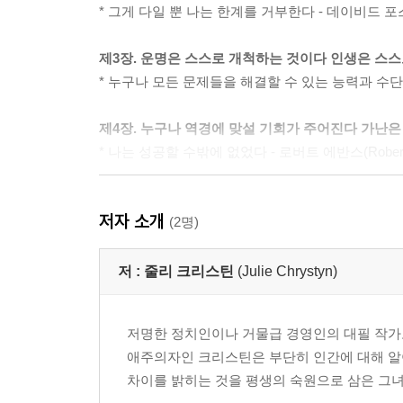
* 그게 다일 뿐 나는 한계를 거부한다 - 데이비드 포스터(
제3장. 운명은 스스로 개척하는 것이다 인생은 스
* 누구나 모든 문제들을 해결할 수 있는 능력과 수단이 있다
제4장. 누구나 역경에 맞설 기회가 주어진다 가난
* 나는 성공할 수밖에 없었다 - 로버트 에반스(Robert
제5장. 인생을 바꾸는 언어의 법칙 마이너스 효과의
저자 소개
* 항상 승리할 수 있다 - 재클린 제이크스(Jacqueline 
(2명)
제6장. 사랑의 힘 사랑은 행복의 필수조건이다
저 :
줄리 크리스틴
(Julie Chrystyn)
* 병을 치료하는 가장 효과적인 방법 - 패치 아담스(Pat
저명한 정치인이나 거물급 경영인의 대필 작가
제7장. 용서의 지혜 용서는 이기는 싸움이다
애주의자인 크리스틴은 부단히 인간에 대해 알아
* 나는 여기서 끝나지 않는다, 다만 다시 시작할 뿐이다 - 
차이를 밝히는 것을 평생의 숙원으로 삼은 그녀