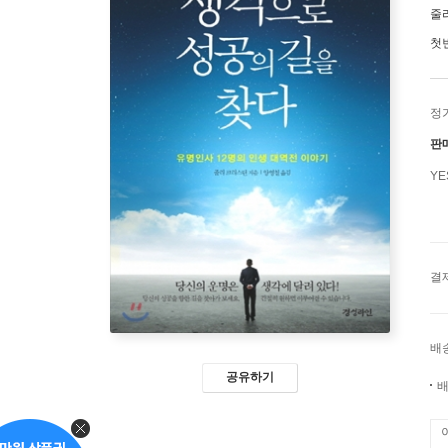
줄
첫
정
판
Y
결
배
공유하기
배