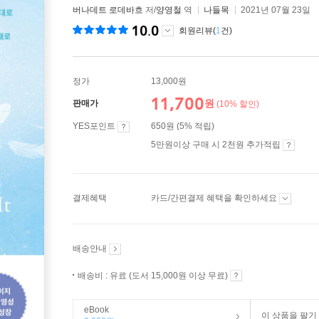
버나데트 로데바흐
저/
양영철
역
나들목
2021년 07월 23일
10.0
회원리뷰(
1
건)
정가
13,000원
11,700
원
판매가
(10% 할인)
YES포인트
650원 (5% 적립)
5만원이상 구매 시 2천원 추가적립
결제혜택
카드/간편결제 혜택을 확인하세요
배송안내
배송비 : 유료 (도서 15,000원 이상 무료)
eBook
이 상품을 팔기