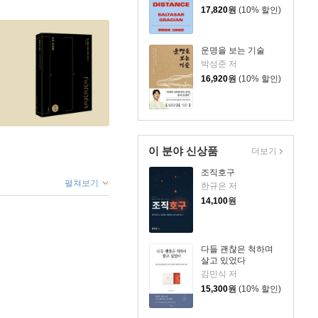
17,820
원
(10% 할인)
운명을 보는 기술
박성준 저
16,920
원
(10% 할인)
이 분야 신상품
더보기
조직호구
펼쳐보기
한규은 저
14,100
원
다들 괜찮은 척하며
살고 있었다
김민식 저
15,300
원
(10% 할인)