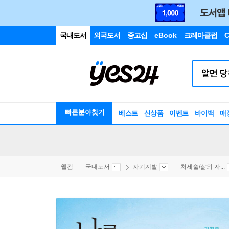
국내도서
외국도서
중고샵
eBook
크레마클럽
C
빠른분야찾기
베스트
신상품
이벤트
바이백
매
웰컴
국내도서
자기계발
처세술/삶의 자...