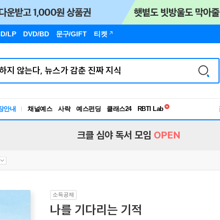
D/LP
DVD/BD
문구
/GIFT
티켓
독서유형검사
RBTI Lab
장안내
채널예스
사락
예스펀딩
클래스24
독서유형검사
크클 심야 독서 모임
OPEN
소득공제
나를 기다리는 기적