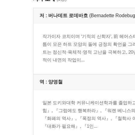
저 :
버나데트 로데바흐
(Bernadette Rodebug
작가이자 코치이며 ‘기적의 신학자’, 前 헤어스
틈이 모은 하트 모양의 돌에 긍정의 확언을 그
트는 정신적·육체적·영적 고난을 극복하고, 20
적이 내면의 작업이...
역 :
양영철
일본 도키와대학 커뮤니케이션학과를 졸업하고 
힘』, 『그럼에도 행복하라』, 『워렌 베니스의
『화폐의 역사』, 『폭정의 역사』, 『철학사 아
『대화가 필요해』, 『1인...