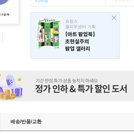
9,000원
프랑스
퐁피두센터 기획
[아트 팝업북]
초현실주의
팝업 갤러리
배송/반품/교환