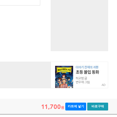
AD
11,700
카트에 넣기
바로구매
원