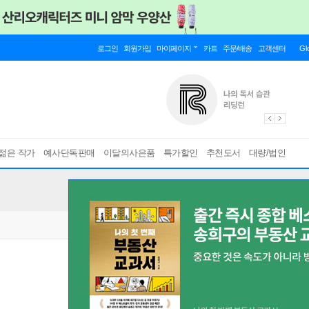
로그인
회원가입
마이페이지
카트
주문/배송
고객센터
Gl
젊은 작가
예사단독판매
이달의사은품
특가할인
추천도서
대량/법인