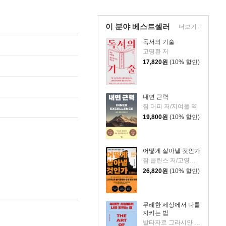
이 분야 베스트셀러
더보기
독서의 기술
고명환 저
17,820
원
(10% 할인)
내면 근력
짐 머피 저/지여울 역
19,800
원
(10% 할인)
어떻게 살아낼 것인가
짐 콜린스 저/고영훈,윤영호 역
26,820
원
(10% 할인)
무례한 세상에서 나를
지키는 법
발타자르 그라시안 저/하와이 대저택 편저