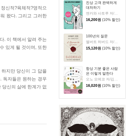
진상 고객 완벽하게
는 정신적?육체적?영적으
대처하기
엔카와 사토루 저/이주 역
워 왔다. 그리고 그러한
16,200
원
(10% 할인)
100년의 질문
다. 이 책에서 알려 주는
엘버트 허버드 저/충희 편
 있게 될 것이며, 또한
15,120
원
(10% 할인)
항상 기분 좋은 사람
 하지만 당신이 그 답을
은 이렇게 말한다
. 독자들은 원하는 경우
오노 모에코 저/김시온 역
16,020
원
(10% 할인)
한 당신의 삶에 한계가 없