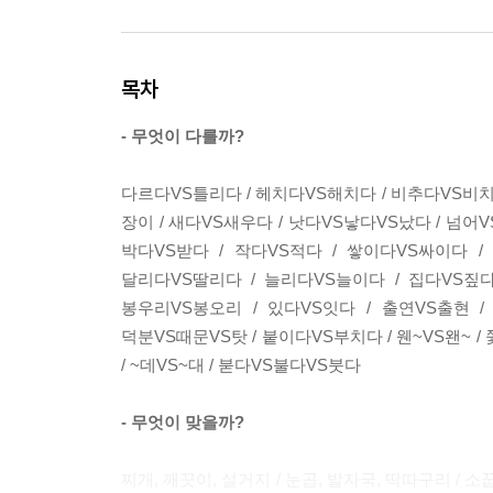
목차
- 무엇이 다를까?
다르다VS틀리다 / 헤치다VS해치다 / 비추다VS비치다
장이 / 새다VS새우다 / 낫다VS낳다VS났다 / 넘어V
박다VS받다 / 작다VS적다 / 쌓이다VS싸이다 / 
달리다VS딸리다 / 늘리다VS늘이다 / 집다VS짚다
봉우리VS봉오리 / 있다VS잇다 / 출연VS출현 /
덕분VS때문VS탓 / 붙이다VS부치다 / 웬~VS왠~ / 
/ ~데VS~대 / 붇다VS불다VS붓다
- 무엇이 맞을까?
찌개, 깨끗이, 설거지 / 눈곱, 발자국, 딱따구리 / 소