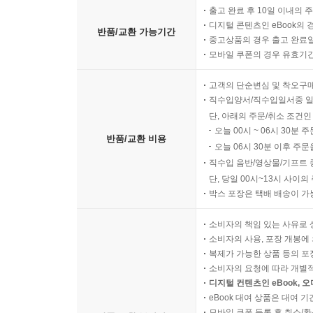
출고 완료 후 10일 이내의 
디지털 콘텐츠인 eBook의 
반품/교환 가능기간
중고상품의 경우 출고 완료일
모바일 쿠폰의 경우 유효기간(
고객의 단순변심 및 착오구
직수입양서/직수입일서중 일
단, 아래의 주문/취소 조건인
오늘 00시 ~ 06시 30분 
반품/교환 비용
오늘 06시 30분 이후 주문
직수입 음반/영상물/기프트 
단, 당일 00시~13시 사이
박스 포장은 택배 배송이 가
소비자의 책임 있는 사유로 
소비자의 사용, 포장 개봉에 
복제가 가능한 상품 등의 포장을 
소비자의 요청에 따라 개별
디지털 컨텐츠인 eBook, 
eBook 대여 상품은 대여 기
모바일 쿠폰 등록 후 취소/환