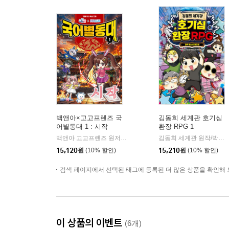
백앤아×고고프렌즈 국
김동희 세계관 호기심
어별동대 1 : 시작
환장 RPG 1
백앤아 고고프렌즈 원저/한바리 글/정수영 그림/김선 감수
백앤
김동희 세계관 원작/박종은 글/이정태 그림
|
15,120
원
(10% 할인)
15,210
원
(10% 할인)
검색 페이지에서 선택된 태그에 등록된 더 많은 상품을 확인해 
이 상품의 이벤트
(6개)