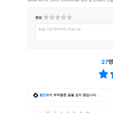
eBook 페이백, CD/LP, DVD/Blu-ray, 패션 및 판매금
평점
한글 기준 50자까지 작성가능
27
명
클린봇
이 부적절한 글을 감지 중입니다.
1
2
3
4
5