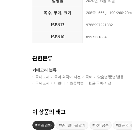
발행일
2020년 03월 10일
쪽수, 무게, 크기
208쪽 | 556g | 190*260*20
ISBN13
9788997221882
ISBN10
8997221884
관련분류
카테고리 분류
국내도서
국어 외국어 사전
국어
맞춤법/문법/발음
국내도서
어린이
초등학습
한글/국어/사전
이 상품의 태그
#학습만화
#우리말바로알기
#국어공부
#초등국어