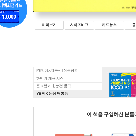
미리보기
사이즈비교
카드뉴스
공
[대학생X취준생] 여름방학
하반기 채용 시작
큰코쌤과 한능검 합격
YBM X 농심 배홍동
이 책을 구입하신 분