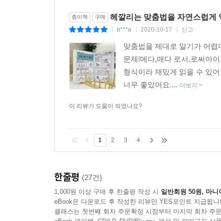
헤깔리는 맞춤법을 자연스럽게
종이책
구매
b***a
2020-10-17
신고
|
|
|
맞춤법을 제대로 알기가 어렵
문제!메다,매다 로서,로써아
형식이라 재밌게 읽을 수 있어
너무 좋았어요....
더보기
이 리뷰가 도움이 되었나요?
1
2
3
4
한줄평
(27건)
1,000원 이상 구매 후 한줄평 작성 시
일반회원 50원, 마니
eBook은 다운로드 후 작성한 리뷰만 YES포인트 지급됩니
클래스는 첫번째 회차 주문확정 시점부터 마지막 회차 주문