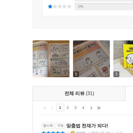
0%
5
5
전체 리뷰
(31)
1
2
3
4
맞춤법 천재가 되다!
종이책
구매