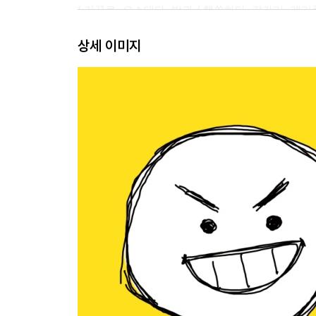
/ 거꾸로, 으스대다, 방귀 / 핼쑥하다, 갈가리, 게거품 
떡볶이, 어이, 건더기 / 치르다, 으스스, 아지랑이 /
상세 이미지
안팎, 법석 / 건드리다, 부서지다, 일부러 / 널브러지다
요새, 구레나룻, 어물쩍 / 주꾸미, 공깃밥, 구더기 / 마
내로라하다, 한가락, 오뚝이 / 널찍하다, 담그다, 깊숙이
대고 / 예부터, 알맞다, 재작년 / 일일이, 촘촘히, 
느긋이 / 장롱, 안성맞춤, 세다 / 행렬, 창피, 철석같이
날름 / 적잖이, 싹둑, 건네주다 / 짤막하다, 익숙하다, 