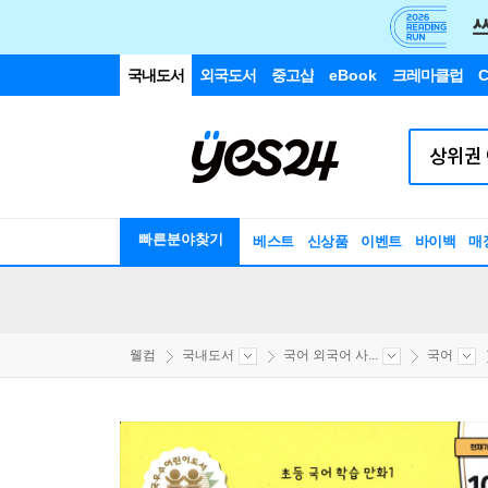
국내도서
외국도서
중고샵
eBook
크레마클럽
C
빠른분야찾기
베스트
신상품
이벤트
바이백
매
웰컴
국내도서
국어 외국어 사...
국어