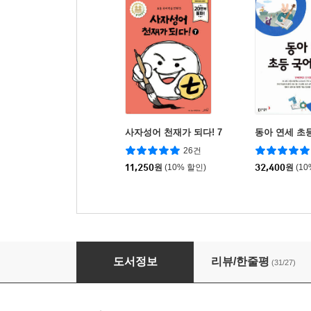
사자성어 천재가 되다! 7
동아 연세 초
26건
11,250
원
(10% 할인)
32,400
원
(1
맞춤법 천재가 되다!
도서정보
리뷰/한줄평
(31/27)