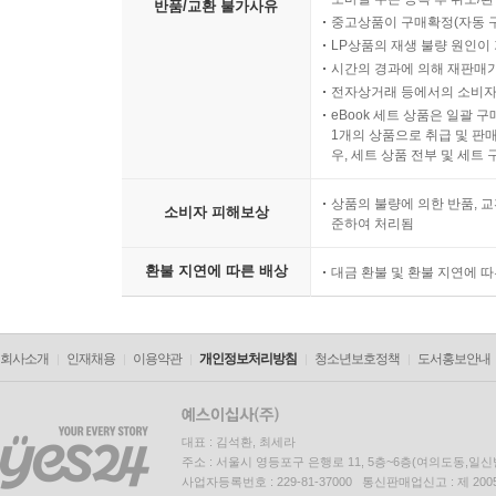
반품/교환 불가사유
중고상품이 구매확정(자동 
LP상품의 재생 불량 원인이 기
시간의 경과에 의해 재판매가
전자상거래 등에서의 소비자
eBook 세트 상품은 일괄 
1개의 상품으로 취급 및 판매
우, 세트 상품 전부 및 세트
상품의 불량에 의한 반품, 교
소비자 피해보상
준하여 처리됨
환불 지연에 따른 배상
대금 환불 및 환불 지연에 
회사소개
인재채용
이용약관
개인정보처리방침
청소년보호정책
도서홍보안내
대표 : 김석환, 최세라
주소 : 서울시 영등포구 은행로 11, 5층~6층(여의도동,일신
사업자등록번호 : 229-81-37000 통신판매업신고 : 제 200