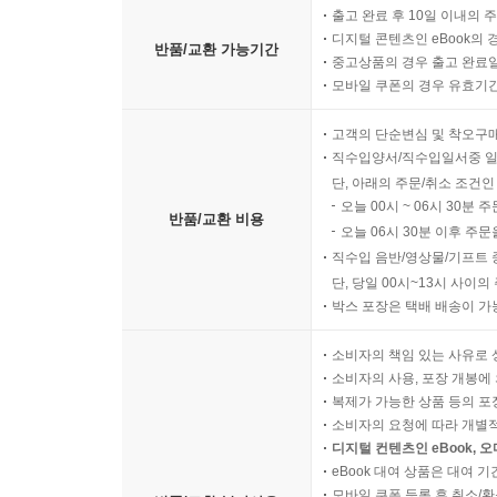
출고 완료 후 10일 이내의 
디지털 콘텐츠인 eBook의 
반품/교환 가능기간
중고상품의 경우 출고 완료일
모바일 쿠폰의 경우 유효기간(
고객의 단순변심 및 착오구
직수입양서/직수입일서중 일
단, 아래의 주문/취소 조건인
오늘 00시 ~ 06시 30분 
반품/교환 비용
오늘 06시 30분 이후 주문
직수입 음반/영상물/기프트 
단, 당일 00시~13시 사이
박스 포장은 택배 배송이 가
소비자의 책임 있는 사유로 
소비자의 사용, 포장 개봉에 
복제가 가능한 상품 등의 포장을 
소비자의 요청에 따라 개별
디지털 컨텐츠인 eBook, 
eBook 대여 상품은 대여 기
모바일 쿠폰 등록 후 취소/환