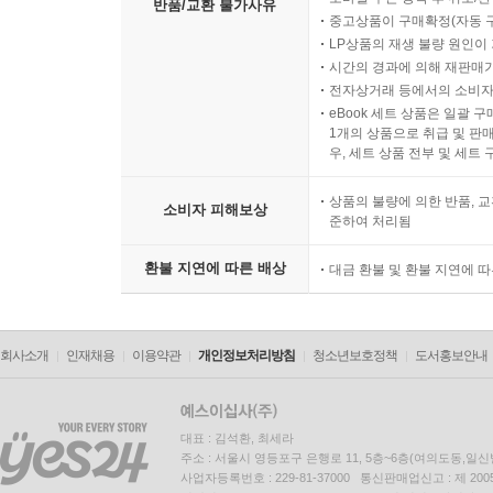
반품/교환 불가사유
중고상품이 구매확정(자동 
LP상품의 재생 불량 원인이 기
시간의 경과에 의해 재판매가
전자상거래 등에서의 소비자
eBook 세트 상품은 일괄 
1개의 상품으로 취급 및 판매
우, 세트 상품 전부 및 세트
상품의 불량에 의한 반품, 교
소비자 피해보상
준하여 처리됨
환불 지연에 따른 배상
대금 환불 및 환불 지연에 
회사소개
인재채용
이용약관
개인정보처리방침
청소년보호정책
도서홍보안내
대표 : 김석환, 최세라
주소 : 서울시 영등포구 은행로 11, 5층~6층(여의도동,일신
사업자등록번호 : 229-81-37000 통신판매업신고 : 제 200