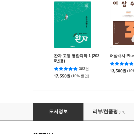
완자 고등 통합과학 1 (202
어삼쉬사 Plus
6년용)
383건
13,500
원
(10
17,550
원
(10% 할인)
선지콕 국어 독서
도서정보
리뷰/한줄평
(1/1)