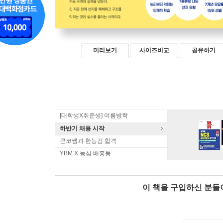
미리보기
사이즈비교
공유하기
[대학생X취준생] 여름방학
하반기 채용 시작
큰코쌤과 한능검 합격
YBM X 농심 배홍동
이 책을 구입하신 분