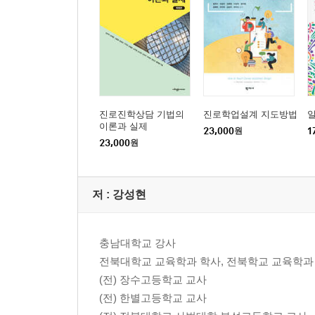
02 최근 교육과정의 변화에 따른 입시제도와 진로
제7장 진로?4직업정보의 탐색
01 미래사회와 직업세계의 변화
02 새롭게 부상하는 미래 유망 직업
03 진로?직업정보 탐색
제8장 진로 심리검사의 활용
진로진학상담 기법의
진로학업설계 지도방법
01 진로 심리검사 선택의 기준
이론과 실제
23,000
원
1
02 진로 심리검사의 선택
23,000
원
03 진로 심리검사의 실시와 해석
제9장 진로교육과 상담 프로그램
저 :
강성현
01 프로그램의 이해
02 프로그램의 기획·구성 및 운영
03 프로그램의 실시 및 평가
충남대학교 강사
04 프로그램 체험활동
전북대학교 교육학과 학사, 전북학교 교육학과 
(전) 장수고등학교 교사
4부 진로교육과 상담의 현장
(전) 한별고등학교 교사
제10장 초등학교 진로교육과 상담