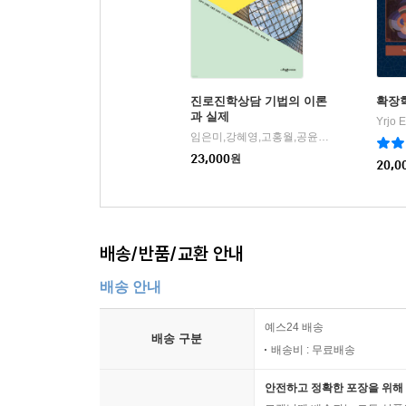
진로진학상담 기법의 이론
확장
과 실제
임은미,강혜영,고홍월,공윤정,구자경,김봉환,손은령,손진희,안진아,이제경,정진선,황매향 공저
23,000
원
20,0
배송/반품/교환 안내
배송 안내
예스24 배송
배송 구분
배송비 : 무료배송
안전하고 정확한 포장을 위해 