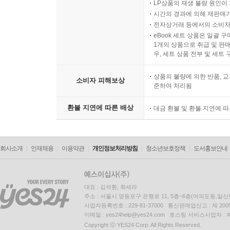
LP상품의 재생 불량 원인이 기
시간의 경과에 의해 재판매가
전자상거래 등에서의 소비자
eBook 세트 상품은 일괄 
1개의 상품으로 취급 및 판매
우, 세트 상품 전부 및 세트
상품의 불량에 의한 반품, 교
소비자 피해보상
준하여 처리됨
환불 지연에 따른 배상
대금 환불 및 환불 지연에 
회사소개
인재채용
이용약관
개인정보처리방침
청소년보호정책
도서홍보안내
대표 : 김석환, 최세라
주소 : 서울시 영등포구 은행로 11, 5층~6층(여의도동,일신
사업자등록번호 : 229-81-37000 통신판매업신고 : 제 200
이메일 : yes24help@yes24.com 호스팅 서비스사업자 :
Copyright ⓒ YES24 Corp. All Rights Reserved.