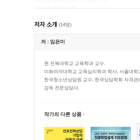
2부 진로교육과 상담의 이론적 기반
제3장 진로선택이론
01 특성-요인이론
저자 소개
02 관계적 진로이론
(14명)
03 크롬볼츠의 사회학습이론
제4장 진로발달이론과 진로의사결정이론
저 :
임은미
01 진로발달이론 1: 긴즈버그와 수퍼의 이론
02 진로발달이론 2: 제한-타협이론
현 전북대학교 교육학과 교수.
03 진로의사결정이론 1: 의사결정 모형
이화여자대학교 교육심리학과 학사, 서울대학교
04 진로의사결정이론 2: 사회인지진로이론
한국청소년상담원 교수, 한국상담학회 자격관
제5장 진로상담이론의 최근 경향
감독 전문상담사.
01 우연학습 진로상담이론
02 구성주의 진로상담이론
03 체계론적 진로상담이론
작가의 다른 상품
3부 진로교육과 상담의 실제
제6장 진로 관련 법과 제도
01 각국의 진로 관련 법과 제도 현황