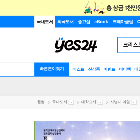
국내도서
외국도서
중고샵
eBook
크레마클럽
C
빠른분야찾기
베스트
신상품
이벤트
바이백
매
웰컴
국내도서
대학교재
사범대 계열