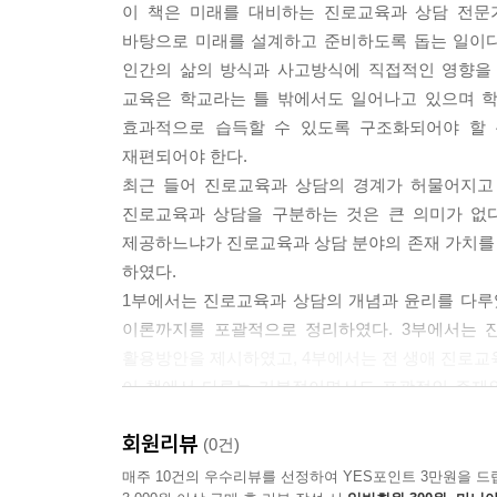
이 책은 미래를 대비하는 진로교육과 상담 전문
바탕으로 미래를 설계하고 준비하도록 돕는 일이다
인간의 삶의 방식과 사고방식에 직접적인 영향을 
교육은 학교라는 틀 밖에서도 일어나고 있으며 학
효과적으로 습득할 수 있도록 구조화되어야 할 
재편되어야 한다.
최근 들어 진로교육과 상담의 경계가 허물어지고
진로교육과 상담을 구분하는 것은 큰 의미가 없
제공하느냐가 진로교육과 상담 분야의 존재 가치를
하였다.
1부에서는 진로교육과 상담의 개념과 윤리를 다루
이론까지를 포괄적으로 정리하였다. 3부에서는 진
활용방안을 제시하였고, 4부에서는 전 생애 진로교
이 책에서 다루는 기본적이면서도 포괄적인 주제와
첫째, 진로상담 전반에 대한 이해를 얻기 위한 
회원리뷰
적절하다. 둘째, 특히 매 장마다 제시한 학습문제
(0건)
셋째, 초?중등학교, 대학교 그리고 성인교육기관에서
매주 10건의 우수리뷰를 선정하여 YES포인트 3만원을 드