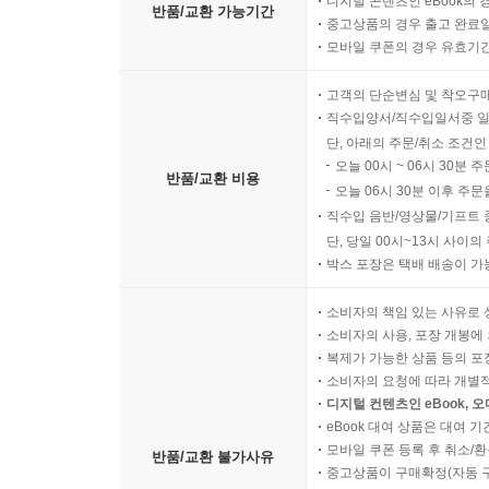
디지털 콘텐츠인 eBook의 
반품/교환 가능기간
중고상품의 경우 출고 완료일
모바일 쿠폰의 경우 유효기간(
고객의 단순변심 및 착오구
직수입양서/직수입일서중 일
단, 아래의 주문/취소 조건인
오늘 00시 ~ 06시 30분 
반품/교환 비용
오늘 06시 30분 이후 주문
직수입 음반/영상물/기프트 
단, 당일 00시~13시 사이
박스 포장은 택배 배송이 가
소비자의 책임 있는 사유로 
소비자의 사용, 포장 개봉에 
복제가 가능한 상품 등의 포장을 
소비자의 요청에 따라 개별
디지털 컨텐츠인 eBook, 
eBook 대여 상품은 대여 기
모바일 쿠폰 등록 후 취소/환
반품/교환 불가사유
중고상품이 구매확정(자동 