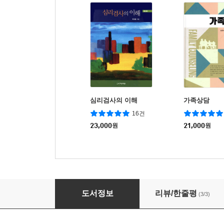
심리검사의 이해
가족상담
16건
23,000
원
21,000
원
진로상담
도서정보
리뷰/한줄평
(3/3)