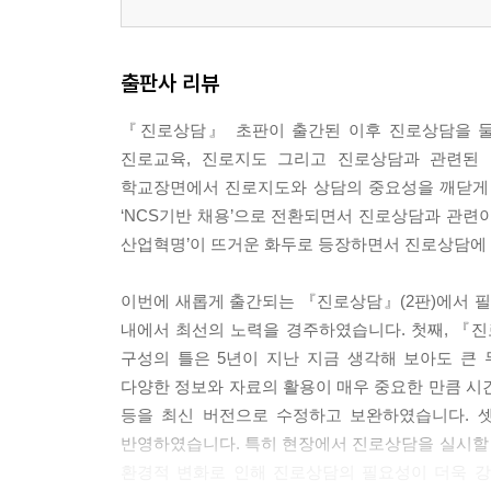
4. 진로전환 사례와 서비스 프로그램
제14장 특수대상 상담
출판사 리뷰
1. 다문화 진로상담
2. 장애인 진로상담
『진로상담』 초판이 출간된 이후 진로상담을 둘
3. 준·고령자 진로상담
진로교육, 진로지도 그리고 진로상담과 관련된 
4. 여성 진로상담
학교장면에서 진로지도와 상담의 중요성을 깨닫게 
‘NCS기반 채용’으로 전환되면서 진로상담과 관련이
산업혁명’이 뜨거운 화두로 등장하면서 진로상담에
이번에 새롭게 출간되는 『진로상담』(2판)에서 필
내에서 최선의 노력을 경주하였습니다. 첫째, 『
구성의 틀은 5년이 지난 지금 생각해 보아도 큰
다양한 정보와 자료의 활용이 매우 중요한 만큼 시
등을 최신 버전으로 수정하고 보완하였습니다. 셋
반영하였습니다. 특히 현장에서 진로상담을 실시할
환경적 변화로 인해 진로상담의 필요성이 더욱 