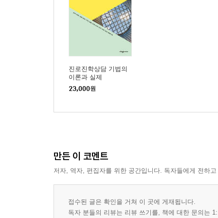
제11장 구직상담
1. 구직상담의 개요
2. 구직상담의 주요 과제별 상담방법
3. 구직자를 위한 국가 지원 프로그램
진로진학상담 기법의
이론과 실제
제12장 직업적응상담
23,000
원
1. 직업적응상담의 이론적 기초
2. 직업 부적응 요인
3. 직업적응 및 경력개발
4. 스트레스 관리
5. 직업적응상담
만든 이 코멘트
저자, 역자, 편집자를 위한 공간입니다. 독자들에게 전하고
제13장 진로전환상담
1. 진로전환의 정의 및 분류
2. 진로전환의 이해
접수된 글은 확인을 거쳐 이 곳에 게재됩니다.
3. 진로전환상담의 방법
독자 분들의 리뷰는 리뷰 쓰기를, 책에 대한 문의는 1: