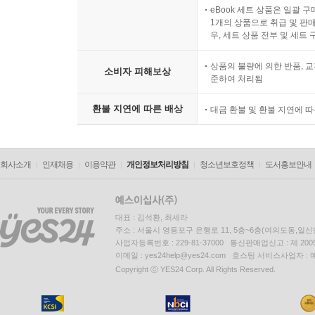
eBook 세트 상품은 일괄 
1개의 상품으로 취급 및 판매
우, 세트 상품 전부 및 세트
상품의 불량에 의한 반품, 교
소비자 피해보상
준하여 처리됨
환불 지연에 따른 배상
대금 환불 및 환불 지연에 
회사소개
인재채용
이용약관
개인정보처리방침
청소년보호정책
도서홍보안내
대표 : 김석환, 최세라
주소 : 서울시 영등포구 은행로 11, 5층~6층(여의도동,일신
사업자등록번호 : 229-81-37000 통신판매업신고 : 제 200
이메일 : yes24help@yes24.com 호스팅 서비스사업자 :
Copyright ⓒ YES24 Corp. All Rights Reserved.