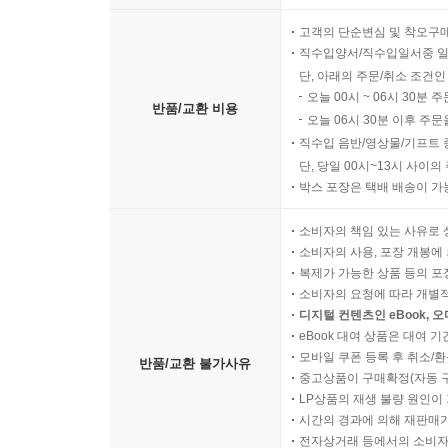
고객의 단순변심 및 착오구
직수입양서/직수입일서중 일
단, 아래의 주문/취소 조건인
오늘 00시 ~ 06시 30분 
반품/교환 비용
오늘 06시 30분 이후 주문
직수입 음반/영상물/기프트 
단, 당일 00시~13시 사이
박스 포장은 택배 배송이 가
소비자의 책임 있는 사유로 
소비자의 사용, 포장 개봉에 
복제가 가능한 상품 등의 포장을 
소비자의 요청에 따라 개별
디지털 컨텐츠인 eBook, 
eBook 대여 상품은 대여 기
모바일 쿠폰 등록 후 취소/환
반품/교환 불가사유
중고상품이 구매확정(자동 
LP상품의 재생 불량 원인이 기
시간의 경과에 의해 재판매가
전자상거래 등에서의 소비자