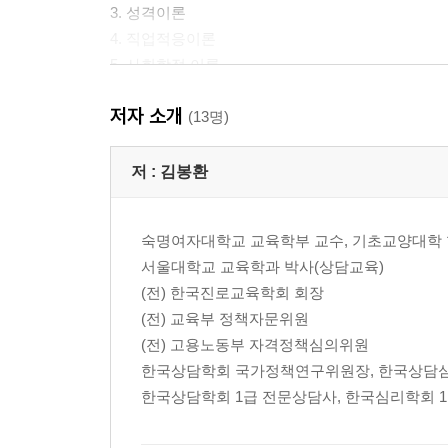
3. 성격이론
4. 직업적응이론
5. 사회학적 이론
6. 사회인지진로이론
저자 소개
(13명)
제3장 진로발달이론
1. 긴즈버그의 진로선택발달이론
저 :
김봉환
2. 수퍼의 생애진로발달이론
3. 갓프레드슨의 제한타협이론
숙명여자대학교 교육학부 교수, 기초교양대학
서울대학교 교육학과 박사(상담교육)
제4장 진로이론의 최근 경향
(전) 한국진로교육학회 회장
1. 크럼볼츠 사회학습진로이론의 새로운 관점
(전) 교육부 정책자문위원
2. 맥락적 관점을 강조하는 사회인지진로이론
(전) 고용노동부 자격정책심의위원
3. 구성주의 진로이론
한국상담학회 국가정책연구위원장, 한국상담
한국상담학회 1급 전문상담사, 한국심리학회 
제5장 진로상담의 과정
1. 진로상담 과정의 특징