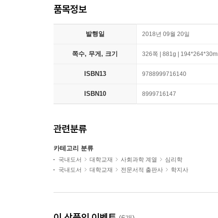
품목정보
발행일
2018년 09월 20일
쪽수, 무게, 크기
326쪽 | 881g | 194*264*30
ISBN13
9788999716140
ISBN10
8999716147
관련분류
카테고리 분류
국내도서
대학교재
사회과학 계열
심리학
국내도서
대학교재
전문서적 출판사
학지사
이 상품의 이벤트
(6개)