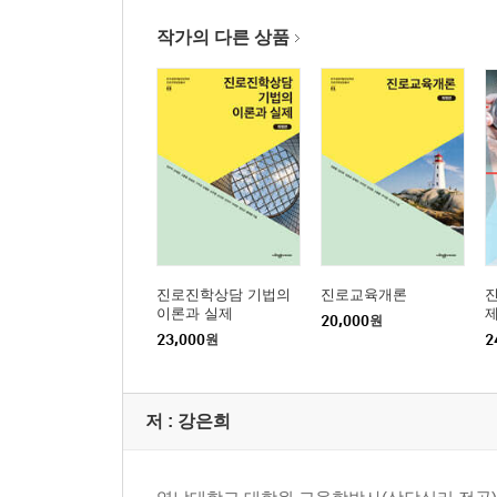
2. 접수면접
3. 관계 수립 및 내담자 분류
작가의 다른 상품
4. 문제 평가 및 목표 설정
5. 행동계획 수립 및 행동 실행을 위한 조력
6. 종결 및 추수지도
제6장 진로상담의 기법
1. 목표 수립을 위한 진로상담 기법
2. 내담자 특성 파악을 위한 진로상담 기법
3. 의사결정 조력을 위한 진로상담 기법
진로진학상담 기법의
진로교육개론
이론과 실제
20,000
원
제7장 집단 진로상담
23,000
원
2
1. 집단 진로상담의 개요
2. 집단 진로상담의 계획
3. 집단 진로상담의 과정
저 :
강은희
4. 집단 진로상담의 진행