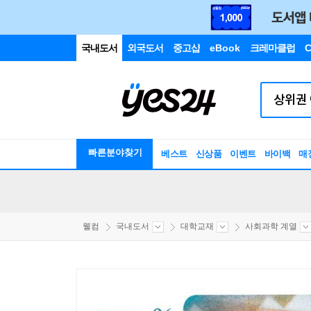
국내도서
외국도서
중고샵
eBook
크레마클럽
C
빠른분야찾기
베스트
신상품
이벤트
바이백
매
웰컴
국내도서
대학교재
사회과학 계열