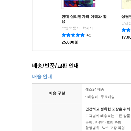
현대 심리평가의 이해와 활
상담
용
강진령
박영숙 등저
학지사
|
3건
19,0
25,000
원
배송/반품/교환 안내
배송 안내
예스24 배송
배송 구분
배송비 : 무료배송
안전하고 정확한 포장을 위해 
고객님께 배송되는 모든 상품을
목적 : 안전한 포장 관리
촬영범위 : 박스 포장 작업