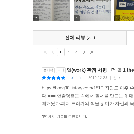
2
4
5
전체 리뷰
(31)
1
2
3
일(work) 관점 서평 : 더 골 1 the 
종이책
구매
e*****n
2019-12-28
신고
|
|
|
https://hong30.tistory.com/181
다.■■■ 한줄평혼돈 속에서 질서를 만드는 위대한 
매해놨다.피터 드러커의 책을 읽다가 자신의 목
4명
이 이 리뷰를 추천합니다.