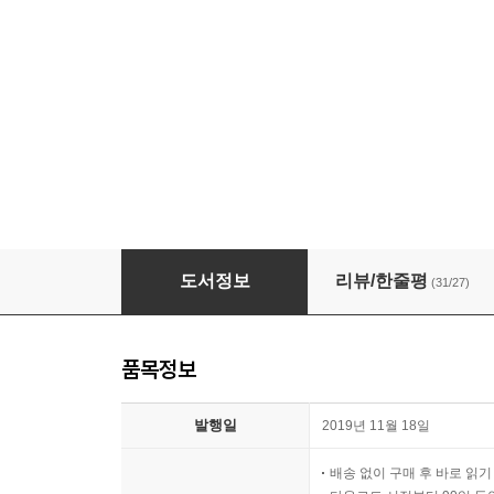
[대여] THE GOAL (더골 1) - 30주년 기념 개
도서정보
리뷰/한줄평
(31/27)
품목정보
발행일
2019년 11월 18일
배송 없이 구매 후 바로 읽