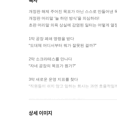
목차
개정판 해제 주어진 목표가 아닌 스스로 만들어낸 
개정판 머리말 ‘늘 하던 방식’을 의심하라!
초판 머리말 의욕 상실에 감염된 일터는 어떻게 열
1막 공장 폐쇄 명령을 받다
“도대체 어디서부터 뭐가 잘못된 걸까?”
2막 소크라테스를 만나다
“자네 공장의 목표가 뭔가?”
3막 새로운 운영 지표를 찾다
“직원들이 쉬지 않고 일하는 회사는 과연 효율적일까
4막 하이킹에서 수수께끼를 풀다
“같은 속도로 걷는데 왜 대열은 점점 느려질까?”
상세 이미지