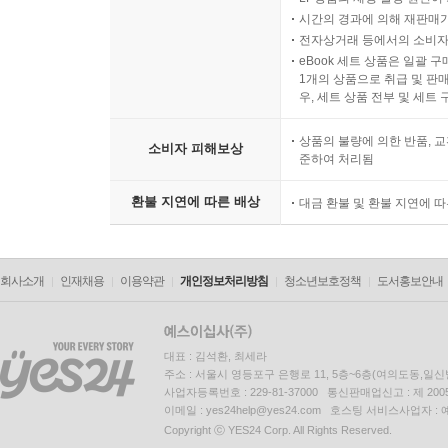
시간의 경과에 의해 재판매가
전자상거래 등에서의 소비자
eBook 세트 상품은 일괄 
1개의 상품으로 취급 및 판매
우, 세트 상품 전부 및 세트
상품의 불량에 의한 반품, 교
소비자 피해보상
준하여 처리됨
환불 지연에 따른 배상
대금 환불 및 환불 지연에 
회사소개
인재채용
이용약관
개인정보처리방침
청소년보호정책
도서홍보안내
대표 : 김석환, 최세라
주소 : 서울시 영등포구 은행로 11, 5층~6층(여의도동,일신
사업자등록번호 : 229-81-37000 통신판매업신고 : 제 200
이메일 : yes24help@yes24.com 호스팅 서비스사업자 :
Copyright ⓒ YES24 Corp. All Rights Reserved.