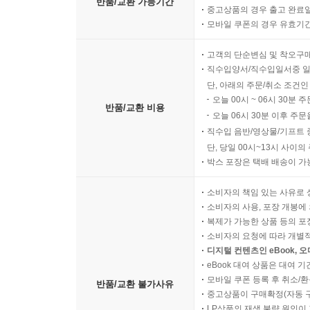
반품/교환 가능기간
중고상품의 경우 출고 완료일
모바일 쿠폰의 경우 유효기간(
고객의 단순변심 및 착오구
직수입양서/직수입일서중 일
단, 아래의 주문/취소 조건인
오늘 00시 ~ 06시 30분 
반품/교환 비용
오늘 06시 30분 이후 주문
직수입 음반/영상물/기프트 
단, 당일 00시~13시 사이
박스 포장은 택배 배송이 가
소비자의 책임 있는 사유로 
소비자의 사용, 포장 개봉에 
복제가 가능한 상품 등의 포장을 
소비자의 요청에 따라 개별
디지털 컨텐츠인 eBook, 
eBook 대여 상품은 대여 기
모바일 쿠폰 등록 후 취소/환
반품/교환 불가사유
중고상품이 구매확정(자동 
LP상품의 재생 불량 원인이 기