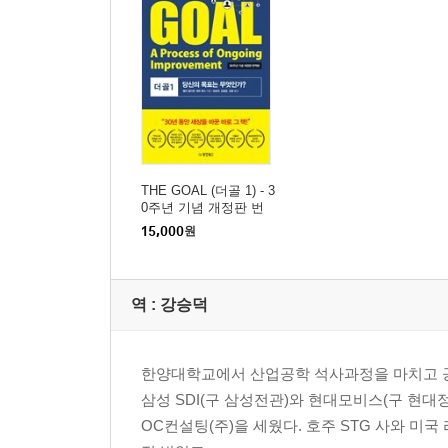
THE GOAL (더골 1) - 3
0주년 기념 개정판 번
역본
15,000
원
역 :
강승덕
한양대학교에서 산업공학 석사과정을 마치고 
삼성 SDI(구 삼성전관)와 현대모비스(구 현대
OC컨설팅(주)을 세웠다. 호주 STG 사와 미국 