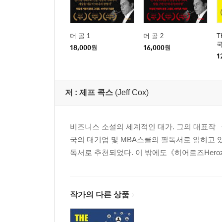
더 골 1
더 골 2
T
국
18,000
원
16,000
원
1
저 :
제프 콕스
(Jeff Cox)
비즈니스 소설의 세계적인 대가. 그의 대표작 《더 
국의 대기업 및 MBA스쿨의 필독서로 읽히고 있
독서로 추천되었다. 이 밖에도《히어로즈Heroz》, 《
작가의 다른 상품