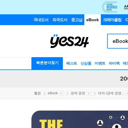
국내도서
외국도서
중고샵
eBook
크레마클럽
C
빠른분야찾기
베스트
신상품
이벤트
바이백
매
20
웰컴
eBook
경제 경영
대여 (경제 경영...