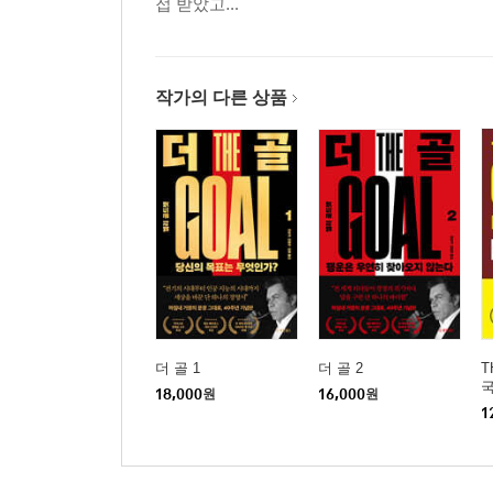
접 받았고...
작가의 다른 상품
더 골 1
더 골 2
T
국
18,000
원
16,000
원
1