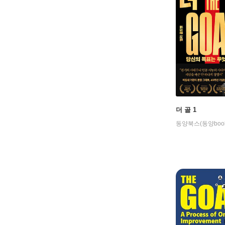
더 골 1
동양북스(동양book