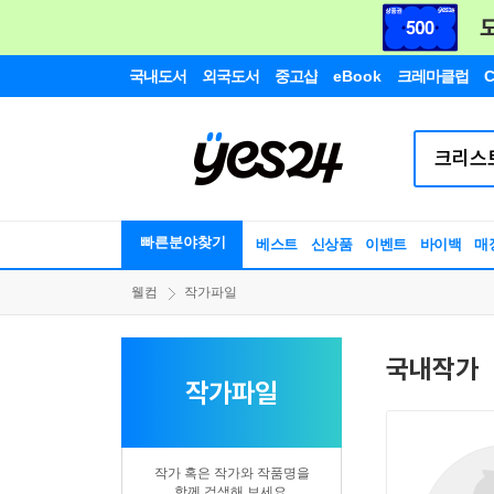
국내도서
외국도서
중고샵
eBook
크레마클럽
C
빠른분야찾기
베스트
신상품
이벤트
바이백
매
웰컴
작가파일
국내작가
작가파일
작가 혹은 작가와 작품명을
함께 검색해 보세요.